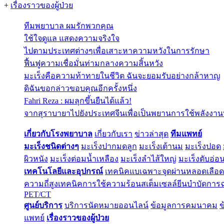
+
เรื่องราวของผู้ป่วย
ทีมพยาบาล ผมรักพวกคุณ
ใช้ใจดูแล แสดงความจริงใจ
ไปตามประเทศต่างๆเพื่อเสาะหาความหวังในการรักษา
ฟื้นฟูความเชื่อมั่นท่ามกลางความสิ้นหวัง
มะเร็งคือความท้าทายในชีวิต ฉันจะยอมรับอย่างกล้าหาญ
ดิฉันขอกล่าวขอบคุณอีกครั้งหนึ่ง
Fahri Reza : ผมลุกขึ้นยืนได้แล้ว!
จากสุราบายาไปยังประเทศจีนเพื่อเป็นพยานการใช้พลังงานที่
เกี่ยวกับโรงพยาบาล
เกี่ยวกับเรา
ข่าวล่าสุด
ทีมแพทย์
มะเร็งชนิดต่างๆ
มะเร็งปากมดลูก
มะเร็งเต้านม
มะเร็งปอด
ผิวหนัง
มะเร็งต่อมน้ำเหลือง
มะเร็งลำไส้ใหญ่
มะเร็งตับอ่อ
เทคโนโลยีและอุปกรณ์
เทคนิคแบเฉพาะจุดผ่านหลอดเลือด
ความถี่สูง
เทคนิคการใช้ความร้อน
สเต็มเซลล์
ยีนบำบัด
การฉ
PET/CT
ศูนย์บริการ
บริการนัดหมายออนไลน์
ข้อมูลการคมนาคม
ข
แพทย์
เรื่องราวของผู้ป่วย