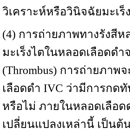
วิเคราะห์หรือวินิจฉัยมะเ
(4) การถ่ายภาพทางรังสีห
มะเร็งไตในหลอดเลือดดำจะ
(Thrombus) การถ่ายภาพจ
เลือดดำ IVC ว่ามีการกดทั
หรือไม่ ภายในหลอดเลือดดำ
เปลี่ยนแปลงเหล่านี้ เป็นต้