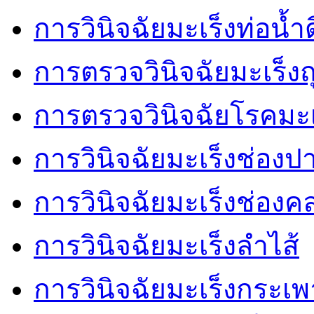
การวินิจฉัยมะเร็งท่อน้ำด
การตรวจวินิจฉัยมะเร็งถุ
การตรวจวินิจฉัยโรคมะ
การวินิจฉัยมะเร็งช่องป
การวินิจฉัยมะเร็งช่อง
การวินิจฉัยมะเร็งลำไส้
การวินิจฉัยมะเร็งกระเ