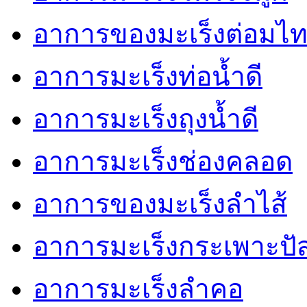
อาการของมะเร็งต่อมไท
อาการมะเร็งท่อน้ำดี
อาการมะเร็งถุงน้ำดี
อาการมะเร็งช่องคลอด
อาการของมะเร็งลำไส้
อาการมะเร็งกระเพาะปั
อาการมะเร็งลำคอ