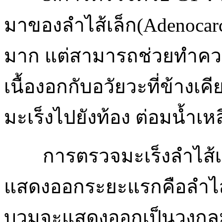
มาของลำไส้เล็ก(Adenocar
มาก แต่สามารถช่วยทำควา
เนื้องอกกับอวัยวะที่ข้า
มะเร็งไปยังท้อง ต่อมน้ำเหล
การตรวจมะเร็งลำไส้เล
แสดงออกระยะแรกคือลำไส้
บวมจะแสดงออกเป็นวงกลมทึบ