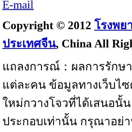
E-mail
Copyright © 2012
โรงพยา
ประเทศจีน
, China All Rig
แถลงการณ์：ผลการรักษาอยู
แต่ละคน ข้อมูลทางเว็บไ
ใหม่กวางโจวที่ได้เสนอนั้น 
ประกอบเท่านั้น กรุณาอย่า