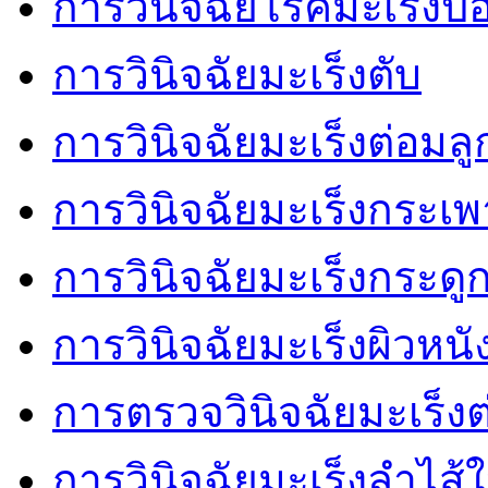
การวินิจฉัยโรคมะเร็งป
การวินิจฉัยมะเร็งตับ
การวินิจฉัยมะเร็งต่อมล
การวินิจฉัยมะเร็งกระเ
การวินิจฉัยมะเร็งกระดู
การวินิจฉัยมะเร็งผิวหนั
การตรวจวินิจฉัยมะเร็งต
การวินิจฉัยมะเร็งลำไส้