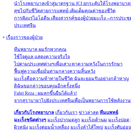
นำโรงพยาบาลเข้าสู่มาตรฐาน JCI ยกระดับให้โรงพยาบาลม
สุขไปกับชีวิตสายการแพทย์ เติมเต็มคุณค่าของชีวิต
การฝังแร่ไอโอดีน เสียงสวรรค์ของผู้ป่วยมะเร็ง --การประช
ประเทศจีน
+
เรื่องราวของผู้ป่วย
ทีมพยาบาล ผมรักพวกคุณ
ใช้ใจดูแล แสดงความจริงใจ
ไปตามประเทศต่างๆเพื่อเสาะหาความหวังในการรักษา
ฟื้นฟูความเชื่อมั่นท่ามกลางความสิ้นหวัง
มะเร็งคือความท้าทายในชีวิต ฉันจะยอมรับอย่างกล้าหาญ
ดิฉันขอกล่าวขอบคุณอีกครั้งหนึ่ง
Fahri Reza : ผมลุกขึ้นยืนได้แล้ว!
จากสุราบายาไปยังประเทศจีนเพื่อเป็นพยานการใช้พลังงานที่
เกี่ยวกับโรงพยาบาล
เกี่ยวกับเรา
ข่าวล่าสุด
ทีมแพทย์
มะเร็งชนิดต่างๆ
มะเร็งปากมดลูก
มะเร็งเต้านม
มะเร็งปอด
ผิวหนัง
มะเร็งต่อมน้ำเหลือง
มะเร็งลำไส้ใหญ่
มะเร็งตับอ่อ