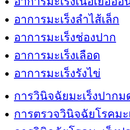
อาการมะเร็งเนื้อเยื่ออ่อ
อาการมะเร็งลำไส้เล็ก
อาการมะเร็งช่องปาก
อาการมะเร็งเลือด
อาการมะเร็งรังไข่
การวินิจฉัยมะเร็งปากม
การตรวจวินิจฉัยโรคมะเ