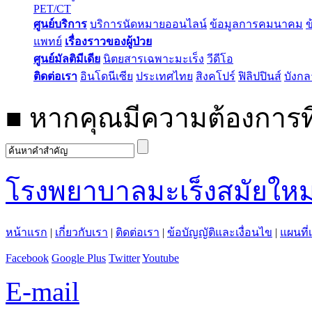
PET/CT
ศูนย์บริการ
บริการนัดหมายออนไลน์
ข้อมูลการคมนาคม
ข
แพทย์
เรื่องราวของผู้ป่วย
ศูนย์มัลติมีเดีย
นิตยสารเฉพาะมะเร็ง
วีดีโอ
ติดต่อเรา
อินโดนีเซีย
ประเทศไทย
สิงคโปร์
ฟิลิปปินส์
บังก
■
หากคุณมีความต้องการที
โรงพยาบาลมะเร็งสมัยใหม
หน้าแรก
|
เกี่ยวกับเรา
|
ติดต่อเรา
|
ข้อบัญญัติและเงื่อนไข
|
แผนที่
Facebook
Google Plus
Twitter
Youtube
E-mail