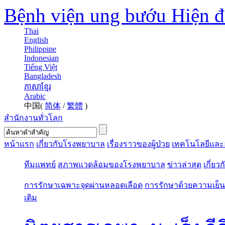
Bệnh viện ung bướu Hiện 
Thai
English
Philippine
Indonesian
Tiếng Việt
Bangladesh
ភាសាខ្មែរ
Arabic
中国(
简体
/
繁體
)
สำนักงานทั่วโลก
หน้าแรก
เกี่ยวกับโรงพยาบาล
เรื่องราวของผู้ป่วย
เทคโนโลยีและ
ทีมแพทย์
สภาพแวดล้อมของโรงพยาบาล
ข่าวล่าสุด
เกี่ยว
การรักษาเฉพาะจุดผ่านหลอดเลือด
การรักษาด้วยความเย็น
เติม