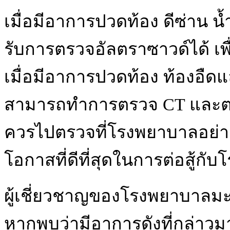
เมื่อมีอาการปวดท้อง ดีซ่าน น
รับการตรวจอัลตราซาวด์ได้ เพ
เมื่อมีอาการปวดท้อง ท้องอืด
สามารถทำการตรวจ CT และตร
ควรไปตรวจที่โรงพยาบาลอย่างละ
โอกาสที่ดีที่สุดในการต่อสู้กับ
ผู้เชี่ยวชาญของโรงพยาบาลมะเร
หากพบว่ามีอาการดังที่กล่าว