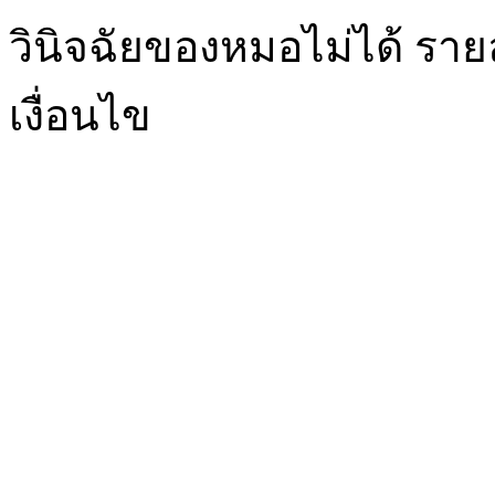
วินิจฉัยของหมอไม่ได้ ราย
เงื่อนไข