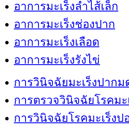
อาการมะเร็งลำไส้เล็ก
อาการมะเร็งช่องปาก
อาการมะเร็งเลือด
อาการมะเร็งรังไข่
การวินิจฉัยมะเร็งปากม
การตรวจวินิจฉัยโรคมะเ
การวินิจฉัยโรคมะเร็งป