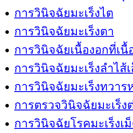
การวินิจฉัยมะเร็งไต
การวินิจฉัยมะเร็งตา
การวินิจฉัยเนื้องอกที่เนื้
การวินิจฉัยมะเร็งลำไส้เ
การวินิจฉัยมะเร็งทวาร
การตรวจวินิจฉัยมะเร็
การวินิจฉัยโรคมะเร็งเม