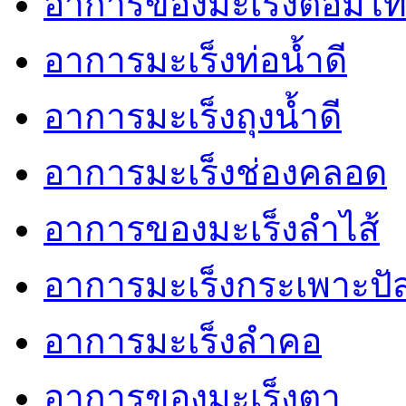
อาการของมะเร็งต่อมไท
อาการมะเร็งท่อน้ำดี
อาการมะเร็งถุงน้ำดี
อาการมะเร็งช่องคลอด
อาการของมะเร็งลำไส้
อาการมะเร็งกระเพาะปั
อาการมะเร็งลำคอ
อาการของมะเร็งตา