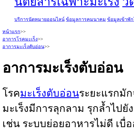
นิตยสารเฉพาะมะเร็ง
วี
บริการนัดหมายออนไลน์
ข้อมูลการคมนาคม
ข้อมูลเข้าพ
หน้าแรก
>>
อาการโรคมะเร็ง
>>
อาการมะเร็งตับอ่อน
>>
อาการมะเร็งตับอ่อน
โรค
มะเร็งตับอ่อน
ระยะแรกมักจ
มะเร็งมีการลุกลาม รุกล้ำไปย
เช่น ระบบย่อยอาหารไม่ดี เบื่อ