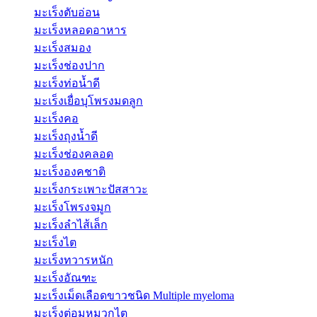
มะเร็งตับอ่อน
มะเร็งหลอดอาหาร
มะเร็งสมอง
มะเร็งช่องปาก
มะเร็งท่อน้ำดี
มะเร็งเยื่อบุโพรงมดลูก
มะเร็งคอ
มะเร็งถุงน้ำดี
มะเร็งช่องคลอด
มะเร็งองคชาติ
มะเร็งกระเพาะปัสสาวะ
มะเร็งโพรงจมูก
มะเร็งลำไส้เล็ก
มะเร็งไต
มะเร็งทวารหนัก
มะเร็งอัณฑะ
มะเร็งเม็ดเลือดขาวชนิด Multiple myeloma
มะเร็งต่อมหมวกไต