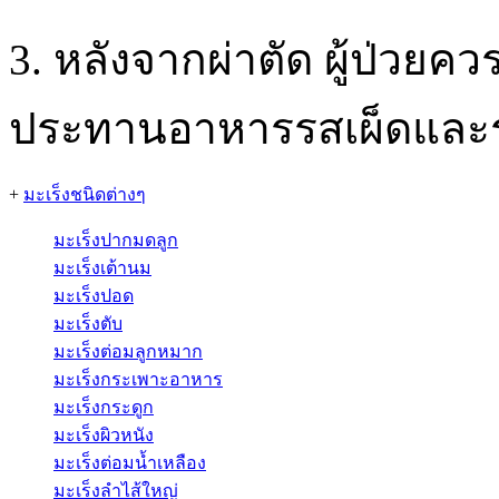
3. หลังจากผ่าตัด ผู้ป่วย
ประทานอาหารรสเผ็ดและ
+
มะเร็งชนิดต่างๆ
มะเร็งปากมดลูก
มะเร็งเต้านม
มะเร็งปอด
มะเร็งตับ
มะเร็งต่อมลูกหมาก
มะเร็งกระเพาะอาหาร
มะเร็งกระดูก
มะเร็งผิวหนัง
มะเร็งต่อมน้ำเหลือง
มะเร็งลำไส้ใหญ่