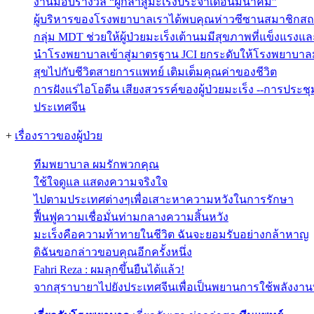
งานมอบรางวัล “ผู้กล้าสู้มะเร็งประจำเดือนมีนาคม”
ผู้บริหารของโรงพยาบาลเราได้พบคุณห่าวซีซานสมาชิกสถ
กลุ่ม MDT ช่วยให้ผู้ป่วยมะเร็งเต้านมมีสุขภาพที่แข็งแรงแ
นำโรงพยาบาลเข้าสู่มาตรฐาน JCI ยกระดับให้โรงพยาบาลม
สุขไปกับชีวิตสายการแพทย์ เติมเต็มคุณค่าของชีวิต
การฝังแร่ไอโอดีน เสียงสวรรค์ของผู้ป่วยมะเร็ง --การประช
ประเทศจีน
+
เรื่องราวของผู้ป่วย
ทีมพยาบาล ผมรักพวกคุณ
ใช้ใจดูแล แสดงความจริงใจ
ไปตามประเทศต่างๆเพื่อเสาะหาความหวังในการรักษา
ฟื้นฟูความเชื่อมั่นท่ามกลางความสิ้นหวัง
มะเร็งคือความท้าทายในชีวิต ฉันจะยอมรับอย่างกล้าหาญ
ดิฉันขอกล่าวขอบคุณอีกครั้งหนึ่ง
Fahri Reza : ผมลุกขึ้นยืนได้แล้ว!
จากสุราบายาไปยังประเทศจีนเพื่อเป็นพยานการใช้พลังงานที่