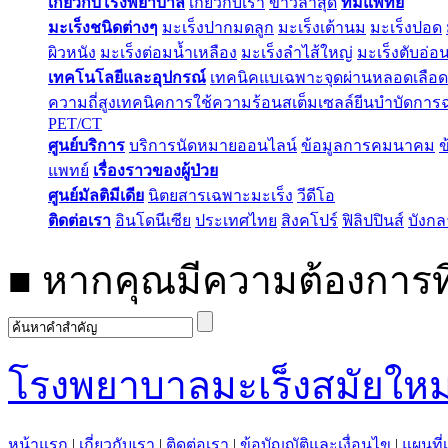
เกี่ยวกับโรงพยาบาล
เกี่ยวกับเรา
ข่าวล่าสุด
ทีมแพทย์
มะเร็งชนิดต่างๆ
มะเร็งปากมดลูก
มะเร็งเต้านม
มะเร็งปอด
ผิวหนัง
มะเร็งต่อมน้ำเหลือง
มะเร็งลำไส้ใหญ่
มะเร็งตับอ่อ
เทคโนโลยีและอุปกรณ์
เทคนิคแบเฉพาะจุดผ่านหลอดเลือด
ความถี่สูง
เทคนิคการใช้ความร้อน
สเต็มเซลล์
ยีนบำบัด
การฉ
PET/CT
ศูนย์บริการ
บริการนัดหมายออนไลน์
ข้อมูลการคมนาคม
ข
แพทย์
เรื่องราวของผู้ป่วย
ศูนย์มัลติมีเดีย
นิตยสารเฉพาะมะเร็ง
วีดีโอ
ติดต่อเรา
อินโดนีเซีย
ประเทศไทย
สิงคโปร์
ฟิลิปปินส์
บังก
■
หากคุณมีความต้องการที
โรงพยาบาลมะเร็งสมัยใหม
หน้าแรก
|
เกี่ยวกับเรา
|
ติดต่อเรา
|
ข้อบัญญัติและเงื่อนไข
|
แผนที่