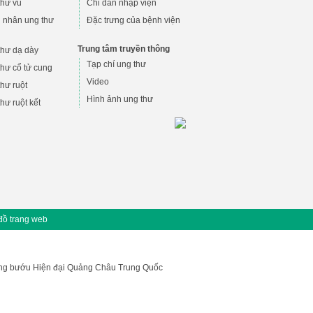
thư vú
Chỉ dẫn nhập viện
 nhân ung thư
Đặc trưng của bệnh viện
Trung tâm truyền thông
thư dạ dày
Tạp chí ung thư
hư cổ tử cung
Video
hư ruột
Hình ảnh ung thư
hư ruột kết
đồ trang web