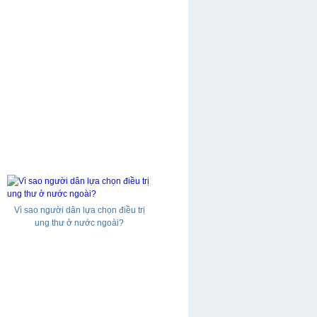
Vì sao người dân lựa chọn điều trị
ung thư ở nước ngoài?
Câu lạc bộ Bác Ái - nhân từ bác ái,
tích cực phấn đấu, lạc quan đối diện