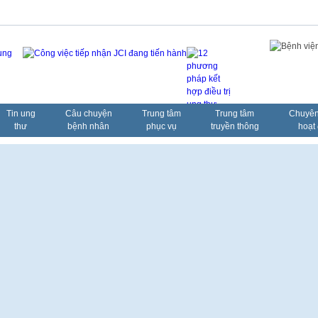
Tin ung
Câu chuyện
Trung tâm
Trung tâm
Chuyên
thư
bệnh nhân
phục vụ
truyền thông
hoạt