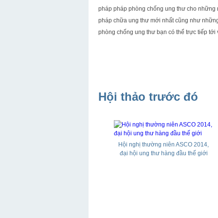
pháp pháp phòng chống ung thư cho những 
pháp chữa ung thư mới nhất cũng như những 
phòng chống ung thư bạn có thể trực tiếp tới 
Hội thảo trước đó
Hội nghị thường niên ASCO 2014,
Yêu bản thân, nâng niu bầu ngực--
đại hội ung thư hàng đầu thế giới
Mừng ngày Quốc tế phụ nữ 8-3 Tọa
đàm về phòng chống Ung thư vú