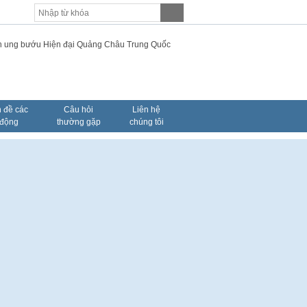
 đề các
Câu hỏi
Liên hệ
 động
thường gặp
chúng tôi