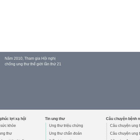
Năm 2010, Tham gia Hội nghị
chống ung thư thế giới lần thứ 21
phúc lợi xạ hội
Tin ung thư
Câu chuyện bệnh 
 sức khỏe
Ung thư triệu chứng
Câu chuyện ung 
 ung thư
Ung thư chẩn đoán
Câu chuyện ung t