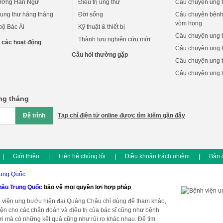
ường Hán Ngữ
Điều trị ung thư
Câu chuyện ung 
ung thư hàng tháng
Đời sống
Câu chuyện bệnh
vòm họng
bộ Bác Ái
Kỹ thuật & thiết bị
Câu chuyện ung 
Thành tựu nghiên cứu mới
 các hoạt động
Câu chuyện ung t
Câu hỏi thường gặp
Câu chuyện ung t
Câu chuyện ung t
àng tháng
Tạp chí điện tử online được tìm kiếm gần đây
|
Giới thiệu
|
Liên hệ chúng tôi
|
Điều khoản trách nhiệm
|
Bản 
hâu Trung Quốc
bảo vệ mọi quyền lợi hợp pháp
 viện ung bướu hiện đại Quảng Châu chỉ dùng để tham khảo,
ện cho các chẩn đoán và điều trị của bác sĩ cũng như bệnh
ười mà có những kết quả cũng như rủi ro khác nhau. Để tìm