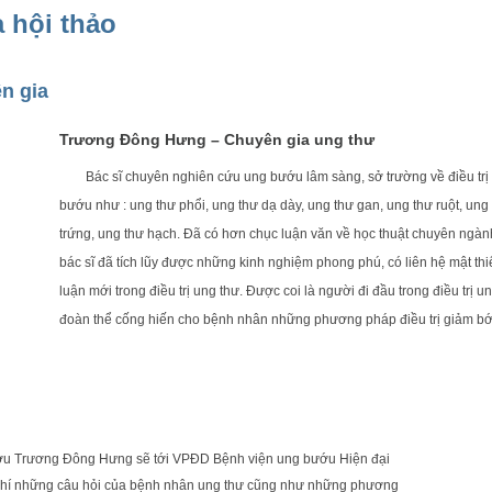
 hội thảo
ên gia
Trương Đông Hưng – Chuyên gia ung thư
Bác sĩ chuyên nghiên cứu ung bướu lâm sàng, sở trường về điều trị 
bướu như : ung thư phổi, ung thư dạ dày, ung thư gan, ung thư ruột, ung
trứng, ung thư hạch. Đã có hơn chục luận văn về học thuật chuyên ngành
bác sĩ đã tích lũy được những kinh nghiệm phong phú, có liên hệ mật th
luận mới trong điều trị ung thư. Được coi là người đi đầu trong điều trị 
đoàn thể cống hiến cho bệnh nhân những phương pháp điều trị giảm bớ
Tôi muốn tư vấn
ướu Trương Đông Hưng sẽ tới VPĐD Bệnh viện ung bướu Hiện đại
 phí những câu hỏi của bệnh nhân ung thư cũng như những phương