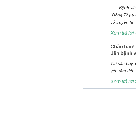
Bệnh viện U
“Đông Tây y k
cổ truyền lâ
Xem trả lời
Chào bạn!
đến bệnh v
Tại sân bay, c
yên tâm đến v
Xem trả lời
Bện
Tôi muốn đặt câ