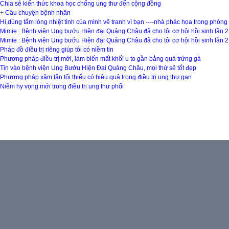
Chia sẻ kiến thức khoa học chống ung thư đến cộng đồng
+
Câu chuyện bệnh nhân
Hi,dùng tấm lòng nhiệt tình của mình vẽ tranh vì bạn ----nhà phác họa trong phòn
Mimie : Bệnh viện Ung bướu Hiện đại Quảng Châu đã cho tôi cơ hội hồi sinh lần 2
Mimie : Bệnh viện Ung bướu Hiện đại Quảng Châu đã cho tôi cơ hội hồi sinh lần 2
Pháp đồ điều trị riêng giúp tôi có niềm tin
Phương pháp điều trị mới, làm biến mất khối u to gần bằng quả trứng gà
Tin vào bệnh viện Ung Bướu Hiện Đại Quảng Châu, mọi thứ sẽ tốt đẹp
Phương pháp xâm lấn tối thiểu có hiệu quả trong điều trị ung thư gan
Niềm hy vọng mới trong điều trị ung thư phổi