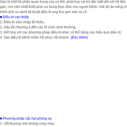
Gan là một bộ phận quan trọng của cơ thể, phát huy vai trò đặc biệt đối với hệ t
gan, cho nên nhất thiết phải coi trọng thực đơn cho người bệnh. chế độ ăn uống c
Hình ảnh so sánh kỹ thuật điều trị ung thư gan mới và cũ
■ Điều trị can thiệp
1. Điều trị xâm nhập tối thiểu;
2. Gây tổn thương ít đến các tổ chức bình thường;
3. Kết hợp với các phương pháp điều trị khác có thể nâng cao hiệu quả điều trị;
4. Sau điều trị bệnh nhân hồi phục rất nhanh...
[Đọc thêm]
■ Phương pháp cấy hạt phóng xạ
1. Vết thương nhỏ không chảy máu;