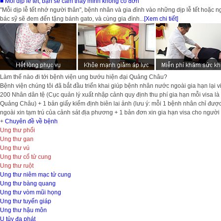
■ Mỗi dịp lễ tết, bạn sẽ cảm thấy mình không cô đơn
"Mỗi dịp lễ tết nhớ người thân", bệnh nhân và gia đình vào những dịp lễ tết hoặc
bác sỹ sẽ đem đến tặng bánh gato, và cùng gia đình...
[Xem chi tiết]
Làm thế nào đi tới bệnh viện ung bướu hiện đại Quảng Châu?
Bệnh viện chúng tôi đã bắt đầu triển khai giúp bệnh nhân nước ngoài gia hạn lại v
200 Nhân dân tệ (Cục quản lý xuất nhập cảnh quy định thu phí gia hạn mỗi visa là
Quảng Châu) + 1 bản giấy kiểm định biên lai ảnh (lưu ý: mỗi 1 bệnh nhân chỉ đượ
ngoài xin tạm trú của cảnh sát địa phương + 1 bản đơn xin gia hạn visa cho người 
+
Chuyên đề về bệnh
Ung thư phổi
Ung thư gan
Ung thư vú
Ung thư cổ tử cung
Ung thư ruột
Ung thư niêm mạc tử cung
Ung thư bàng quang
Ung thư vòm mũi họng
Ung thư tuyến giáp
Ung thư hậu môn
U tủy đa phát