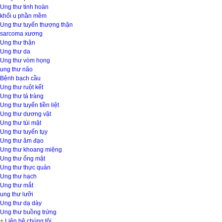
Ung thư tinh hoàn
khối u phần mềm
Ung thư tuyến thượng thận
sarcoma xương
Ung thư thận
Ung thư da
Ung thư vòm họng
ung thư não
Bệnh bạch cầu
Ung thư ruột kết
Ung thư tá tràng
Ung thư tuyến tiền liệt
Ung thư dương vật
Ung thư túi mật
Ung thư tuyến tụy
Ung thư âm đạo
Ung thư khoang miệng
Ung thư ống mật
Ung thư thực quản
Ung thư hạch
Ung thư mắt
ung thư lưỡi
Ung thư dạ dày
Ung thư buồng trứng
+
Liên hệ chúng tôi