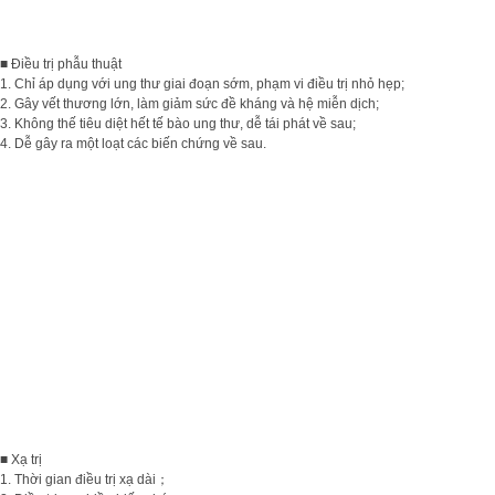
■ Điều trị phẫu thuật
1. Chỉ áp dụng với ung thư giai đoạn sớm, phạm vi điều trị nhỏ hẹp;
2. Gây vết thương lớn, làm giảm sức đề kháng và hệ miễn dịch;
3. Không thế tiêu diệt hết tế bào ung thư, dễ tái phát về sau;
4. Dễ gây ra một loạt các biến chứng về sau.
■ Xạ trị
1. Thời gian điều trị xạ dài；