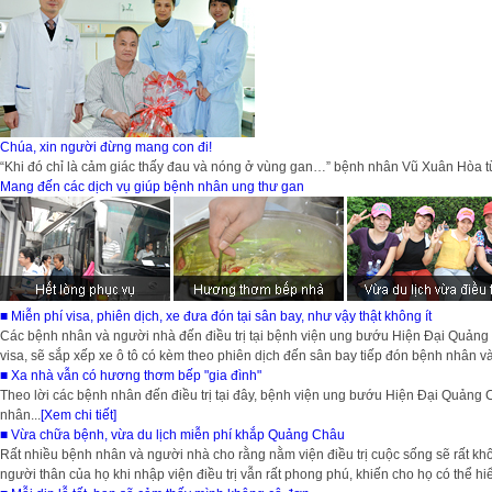
Chúa, xin người đừng mang con đi!
“Khi đó chỉ là cảm giác thấy đau và nóng ở vùng gan…” bệnh nhân Vũ Xuân Hòa từ
Mang đến các dịch vụ giúp bệnh nhân ung thư gan
■ Miễn phí visa, phiên dịch, xe đưa đón tại sân bay, như vậy thật không ít
Các bệnh nhân và người nhà đến điều trị tại bệnh viện ung bướu Hiện Đại Quảng
visa, sẽ sắp xếp xe ô tô có kèm theo phiên dịch đến sân bay tiếp đón bệnh nhân và 
■ Xa nhà vẫn có hương thơm bếp "gia đình"
Theo lời các bệnh nhân đến điều trị tại đây, bệnh viện ung bướu Hiện Đại Quảng
nhân...
[Xem chi tiết]
■ Vừa chữa bệnh, vừa du lịch miễn phí khắp Quảng Châu
Rất nhiều bệnh nhân và người nhà cho rằng nằm viện điều trị cuộc sống sẽ rất 
người thân của họ khi nhập viện điều trị vẫn rất phong phú, khiến cho họ có thể hiể