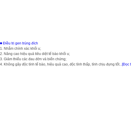
■ Điều trị gen trúng đích
1. Nhắm chính xác khối u;
2. Nâng cao hiệu quả tiêu diệt tế bào khối u;
3. Giảm thiểu các đau đớn và biến chứng;
4. Không gây độc tính tế bào, hiệu quả cao, độc tính thấp, tính chịu đựng tốt...
[Đọc 