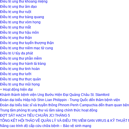
Điều trị ung thư khoang miệng
Điều trị ung thư âm đạo
Điều trị ung thư ruột
Điều trị ung thư bàng quang
Điều trị ung thư vòm họng
Điều trị ung thư mắt
Điều trị ung thư hậu môn
Điều trị ung thư thận
Điều trị ung thư tuyến thượng thận
Điều trị ung thư niêm mạc tử cung
Điều trị U tủy đa phát
Điều trị ung thư phần mềm
Điều trị ung thư hành tá tràng
Điều trị ung thư tinh hoàn
Điều trị ung thư lưỡi
Điều trị ung thư thực quản
Điều trị ung thư mũi họng
+
Hoạt động hiện đại
Khánh thành bệnh viện Ung Bướu Hiện Đại Quảng Châu St. Stamford
Đoàn đại biểu Hiệp hội Shin Lian Philippin - Trung Quốc đến thăm bệnh viện
Đoàn đại biểu bác sĩ và truyền thông Phnom Penh Campuchia đến tham quan bện
Trung tâm phòng trị ung thư vú lâm sàng chính thức hoạt động
ĐỢT SÁT HẠCH TIÊU CHUẨN JCI THÁNG 5
TỔNG KẾT HỘI THẢO VỀ QUẢN LÝ VÀ ĐIỀU TRỊ VIÊM GAN VIRUS & KỸ THUẬT
Nâng cao trình độ cấp cứu chữa bệnh – Bảo vệ sinh mạng