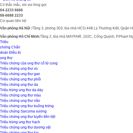
Có thắc mắc, xin vui lòng gọi:
04-2233 6666
08-6688 2233
Cơ quan liên hệ:
Văn phòng Hà Nội :
Tầng 3, phòng 303, tòa nhà HCO,44B Lý Thường Kiệt, Quận 
Văn phòng Hồ Chí Minh:
Tầng 2, tòa nhà MAYFAIR, 102C, Cống Quỳnh, P.Phạm N
Triệu
chứng
Chẩn
đoán
Điều trị
ung thư
Triệu chứng của ung thư cổ tử cung
Triệu chứng ung thư vú
Triệu chứng ung thư gan
Triệu chứng ung thư phổi
Triệu chứng ung thư da
Triệu trứng ung thư dạ dày
Triệu chứng ung thư máu
Triệu chứng ung thư não
Triệu chứng ung thư buồng trứng
Triệu chứng Sarcoma xương
Triệu chứng ung thư tuyến tiền liệt
Triệu trứng ung thư hạch
Triệu chứng ung thư dương vật
Triệu chứng ung thư tụy