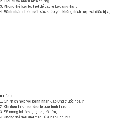
2. Điều trị xạ nhiều biến chứng；
3. Không thể loại bỏ triệt để các tế bào ung thư；
4. Bệnh nhân nhiều tuổi, sức khỏe yếu không thích hợp với điều trị xạ.
■ Hóa trị
1. Chỉ thích hợp với bệnh nhân đáp ứng thuốc hóa trị;
2. Khi điều trị sẽ tiêu diệt tế bào bình thường
3. Sẽ mang lại tác dụng phụ rất lớn;
4. Không thể tiêu diệt triệt để tế bào ung thư