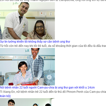
Lời nói dối của vợ Ông Thành Nguyên đến từ Campuchia, Ông nói ông với vợ đã kết
Sự tin tưởng khiến tôi không thấy sợ căn bệnh ung thư
Từ hồi còn trẻ đến nay khi tôi 66 tuổi, đa số khoảng thời gian của tôi đều là đấu tran
Nữ bệnh nhân 22 tuổi người Cam-pu-chia bị ung thư gan với khối u 14cm
Ti Xiang En, nữ bệnh nhân trẻ 22 tuổi đến từ thủ đô Phnom Penh của Cam-pu-chia
toàn bộ]