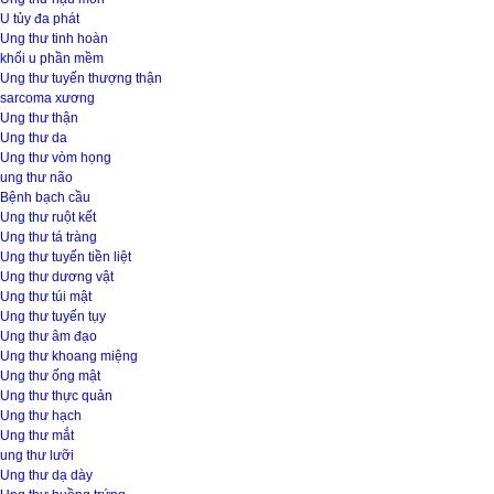
U tủy đa phát
Ung thư tinh hoàn
khối u phần mềm
Ung thư tuyến thượng thận
sarcoma xương
Ung thư thận
Ung thư da
Ung thư vòm họng
ung thư não
Bệnh bạch cầu
Ung thư ruột kết
Ung thư tá tràng
Ung thư tuyến tiền liệt
Ung thư dương vật
Ung thư túi mật
Ung thư tuyến tụy
Ung thư âm đạo
Ung thư khoang miệng
Ung thư ống mật
Ung thư thực quản
Ung thư hạch
Ung thư mắt
ung thư lưỡi
Ung thư dạ dày