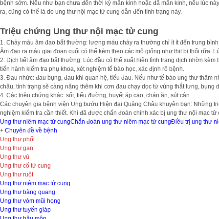
bệnh sớm. Nếu như bạn chưa đến thời kỳ mãn kinh hoặc đã mãn kinh, nếu lúc này xu
ra, cũng có thể là do ung thư nội mạc tử cung dẫn đến tình trạng này.
Triệu chứng Ung thư nội mạc tử cung
1. Chảy máu âm đạo bất thường: lượng máu chảy ra thường chỉ ít ít đến trung bi
Âm đạo ra máu giai đoạn cuối có thể kèm theo các mô giống như thịt bị thối rữa. L
2. Dịch tiết âm đạo bất thường: Lúc đầu có thể xuất hiện tình trạng dịch nhờn kèm
tiến hành kiểm tra phụ khoa, xét nghiệm tế bào học, xác định rõ bệnh.
3. Đau nhức: đau bụng, đau khi quan hệ, tiểu đau. Nếu như tế bào ung thư thâm nhập
chậu, tình trạng sẽ càng nặng thêm khi cơn đau chạy dọc từ vùng thắt lưng, bụng dươ
4. Các triệu chứng khác: sốt, tiểu đường, huyết áp cao, chán ăn, sút cân ...
Các chuyên gia bệnh viện Ung bướu Hiện đại Quảng Châu khuyên bạn: Những triệu chứn
nghiệm kiểm tra cần thiết. Khi đã được chẩn đoán chính xác bị ung thư nội mạc tử 
Ung thư niêm mạc tử cung
Chẩn đoán ung thư niêm mạc tử cung
Điều trị ung thư 
+
Chuyên đề về bệnh
Ung thư phổi
Ung thư gan
Ung thư vú
Ung thư cổ tử cung
Ung thư ruột
Ung thư niêm mạc tử cung
Ung thư bàng quang
Ung thư vòm mũi họng
Ung thư tuyến giáp
Ung thư hậu môn