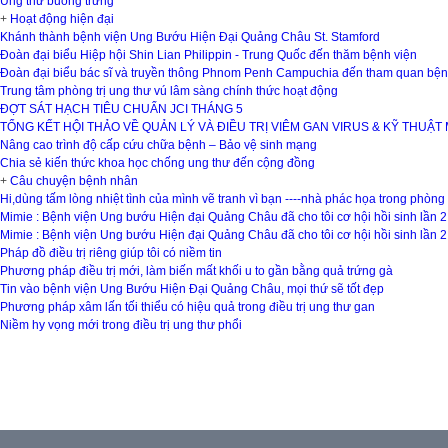
Ung thư buồng trứng
+
Hoạt động hiện đại
Khánh thành bệnh viện Ung Bướu Hiện Đại Quảng Châu St. Stamford
Đoàn đại biểu Hiệp hội Shin Lian Philippin - Trung Quốc đến thăm bệnh viện
Đoàn đại biểu bác sĩ và truyền thông Phnom Penh Campuchia đến tham quan bện
Trung tâm phòng trị ung thư vú lâm sàng chính thức hoạt động
ĐỢT SÁT HẠCH TIÊU CHUẨN JCI THÁNG 5
TỔNG KẾT HỘI THẢO VỀ QUẢN LÝ VÀ ĐIỀU TRỊ VIÊM GAN VIRUS & KỸ THUẬT
Nâng cao trình độ cấp cứu chữa bệnh – Bảo vệ sinh mạng
Chia sẻ kiến thức khoa học chống ung thư đến cộng đồng
+
Câu chuyện bệnh nhân
Hi,dùng tấm lòng nhiệt tình của mình vẽ tranh vì bạn ----nhà phác họa trong phòn
Mimie : Bệnh viện Ung bướu Hiện đại Quảng Châu đã cho tôi cơ hội hồi sinh lần 2
Mimie : Bệnh viện Ung bướu Hiện đại Quảng Châu đã cho tôi cơ hội hồi sinh lần 2
Pháp đồ điều trị riêng giúp tôi có niềm tin
Phương pháp điều trị mới, làm biến mất khối u to gần bằng quả trứng gà
Tin vào bệnh viện Ung Bướu Hiện Đại Quảng Châu, mọi thứ sẽ tốt đẹp
Phương pháp xâm lấn tối thiểu có hiệu quả trong điều trị ung thư gan
Niềm hy vọng mới trong điều trị ung thư phổi