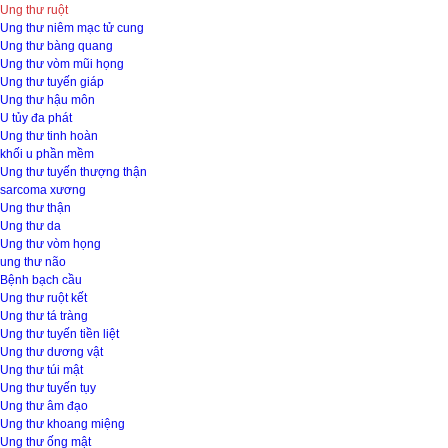
Ung thư ruột
Ung thư niêm mạc tử cung
Ung thư bàng quang
Ung thư vòm mũi họng
Ung thư tuyến giáp
Ung thư hậu môn
U tủy đa phát
Ung thư tinh hoàn
khối u phần mềm
Ung thư tuyến thượng thận
sarcoma xương
Ung thư thận
Ung thư da
Ung thư vòm họng
ung thư não
Bệnh bạch cầu
Ung thư ruột kết
Ung thư tá tràng
Ung thư tuyến tiền liệt
Ung thư dương vật
Ung thư túi mật
Ung thư tuyến tụy
Ung thư âm đạo
Ung thư khoang miệng
Ung thư ống mật