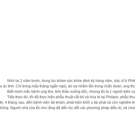
Nhớ lại 2 năm trước, trong lúc khám sức khỏe định kỳ hàng năm, bác sĩ ở Philipin p
u ác tính. Chỉ trong mấy tháng ngắn ngủi, do sự nhầm lẫn trong chẩn đoán, ung thư
Biết mình mắc bệnh ung thư, tinh thần xuống dốc, nhưng tôi là 1 người kiên cường,
Tiếp theo đó, tôi đã thực hiện phẫu thuật cắt bỏ và hóa trị tại Philipin, phẫu th
trị, 4 tháng sau, đến bệnh viện tái khám, phát hiện khối u tái phát và còn nghiêm
hông. Người nhà của tôi cho rằng đã đến lúc đổi các phương pháp điều trị, và c