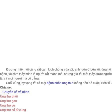
Đương nhiên tôi cũng rất cảm kích chồng của tôi, anh luôn ở bên tôi, ủng hộ tôi
bệnh, tôi cảm thấy mình là người rất mạnh mẽ, nhưng giờ tôi mới thấy được người 
tất cả mọi người mà cố gắng.
Cuối cùng, hy vọng tất cả mọi
bệnh nhân ung thư
không nên bỏ cuộc, kiên trì lạc
Chia sẻ:
+
Chuyên đề về bệnh
Ung thư phổi
Ung thư gan
Ung thư vú
Ung thư cổ tử cung