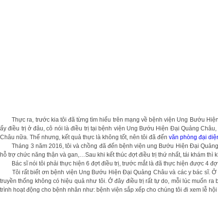
Thực ra, trước kia tôi đã từng tìm hiểu trên mạng về bệnh viện Ung Bướu Hiện Đ
ấy điều trị ở đâu, cô nói là điều trị tại bệnh viện Ung Bướu Hiện Đại Quảng Châu, 
Châu nữa. Thế nhưng, kết quả thực là không tốt, nên tôi đã đến
văn phòng đại diệ
Tháng 3 năm 2016, tôi và chồng đã đến bệnh viện ung Bướu Hiện Đại Quảng Châu, 
hỗ trợ chức năng thận và gan,…Sau khi kết thúc đợt điều trị thứ nhất, tái khám thì 
Bác sĩ nói tôi phải thực hiện 6 đợt điều trị, trước mắt là đã thực hiện được 4 đợt
Tôi rất biết ơn bệnh viện Ung Bướu Hiện Đại Quảng Châu và các y bác sĩ. Ở đây
truyền thống không có hiệu quả như tôi. Ở đây điều trị rất tự do, mỗi lúc muốn r
trình hoạt động cho bệnh nhân như: bệnh viện sắp xếp cho chúng tôi đi xem lễ hội