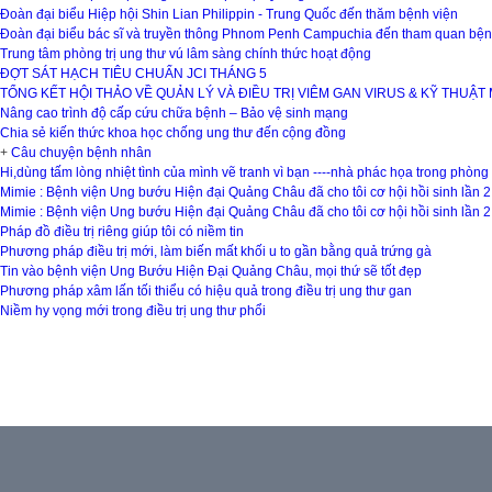
Đoàn đại biểu Hiệp hội Shin Lian Philippin - Trung Quốc đến thăm bệnh viện
Đoàn đại biểu bác sĩ và truyền thông Phnom Penh Campuchia đến tham quan bện
Trung tâm phòng trị ung thư vú lâm sàng chính thức hoạt động
ĐỢT SÁT HẠCH TIÊU CHUẨN JCI THÁNG 5
TỔNG KẾT HỘI THẢO VỀ QUẢN LÝ VÀ ĐIỀU TRỊ VIÊM GAN VIRUS & KỸ THUẬT
Nâng cao trình độ cấp cứu chữa bệnh – Bảo vệ sinh mạng
Chia sẻ kiến thức khoa học chống ung thư đến cộng đồng
+
Câu chuyện bệnh nhân
Hi,dùng tấm lòng nhiệt tình của mình vẽ tranh vì bạn ----nhà phác họa trong phòn
Mimie : Bệnh viện Ung bướu Hiện đại Quảng Châu đã cho tôi cơ hội hồi sinh lần 2
Mimie : Bệnh viện Ung bướu Hiện đại Quảng Châu đã cho tôi cơ hội hồi sinh lần 2
Pháp đồ điều trị riêng giúp tôi có niềm tin
Phương pháp điều trị mới, làm biến mất khối u to gần bằng quả trứng gà
Tin vào bệnh viện Ung Bướu Hiện Đại Quảng Châu, mọi thứ sẽ tốt đẹp
Phương pháp xâm lấn tối thiểu có hiệu quả trong điều trị ung thư gan
Niềm hy vọng mới trong điều trị ung thư phổi