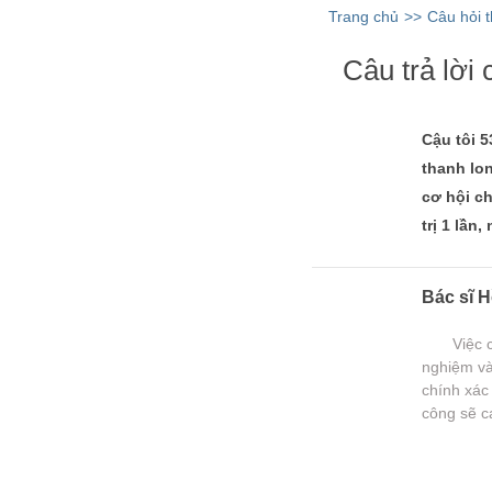
Trang chủ
>>
Câu hỏi 
Câu trả lời c
Cậu tôi 5
thanh lon
cơ hội ch
trị 1 lần
Bác sĩ H
Việc chẩn
nghiệm và
chính xác
công sẽ c