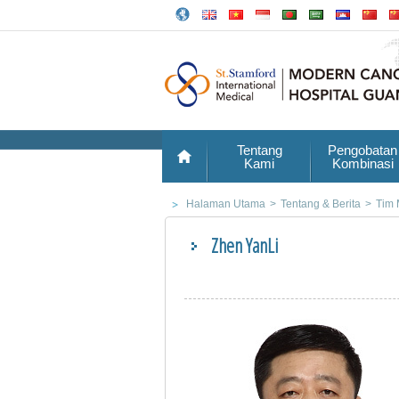
Tentang
Pengobatan
Kami
Kombinasi
Halaman Utama
>
Tentang & Berita
>
Tim 
Zhen YanLi