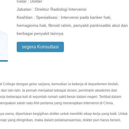
Gelar : Dokter
Jabatan : Direktur Radiologi Intervensi
Keahlian : Spesialisasi : Intervensi pada kanker hati,
hemagioma hati, fibroid rahim, penyakit pankreatitis akut dan
berbagai penyakit lainnya
segera Konsultasi
al College dengan gelar sarjana, kemudian ia bekerja di departemen bedah,
dan lain-lain. Ia pernah menjabat sebagai dosen, pemimpin akademis dan
erja beberapa kali di sejumlah rumah sakit besar dalam negeri. Terlibat dalam
 merupakan salah satu Ahli pertama yang menerapkan Intervensi di China.
nya sama, diperlukan kegigihan dokter untuk memiliki sikap kerja yang baik. Untuk
rapi yang diinginkan, maka dalam pelaksanaannya, dokter pun harus berani,