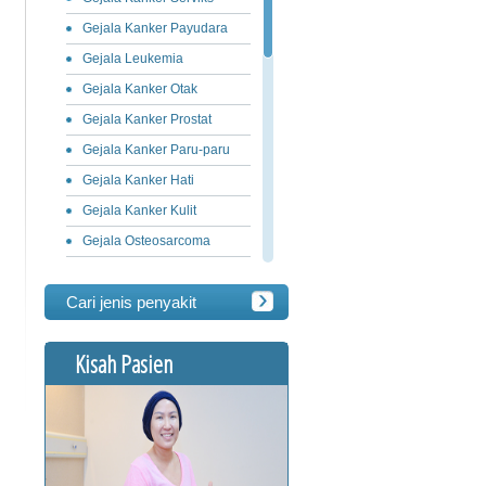
Gejala Kanker Payudara
Gejala Leukemia
Gejala Kanker Otak
Gejala Kanker Prostat
Gejala Kanker Paru-paru
Gejala Kanker Hati
Gejala Kanker Kulit
Gejala Osteosarcoma
Gejala Kanker Ovarium
Cari jenis penyakit
Gejala Kanker Lambung
Gejala Limfoma
Kisah Pasien
Gejala Kanker Pankreas
Gejala Kanker Usus Besar
Gejala Kanker Penis
Gejala Kanker Testis
Gejala Kanker Lidah