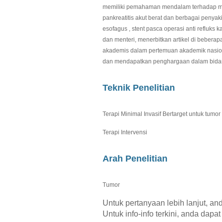
memiliki pemahaman mendalam terhadap me
pankreatitis akut berat dan berbagai penyak
esofagus , stent pasca operasi anti refluks
dan menteri, menerbitkan artikel di bebera
akademis dalam pertemuan akademik nasion
dan mendapatkan penghargaan dalam bidan
Teknik Penelitian
Terapi Minimal Invasif Bertarget untuk tumor
Terapi Intervensi
Arah Penelitian
Tumor
Untuk pertanyaan lebih lanjut, a
Untuk info-info terkini, anda dap