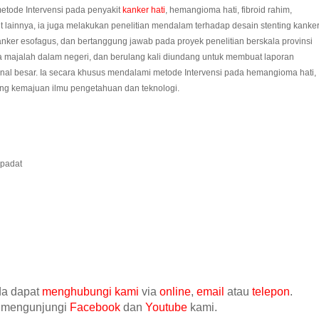
tode Intervensi pada penyakit
kanker hati
, hemangioma hati, fibroid rahim,
it lainnya, ia juga melakukan penelitian mendalam terhadap desain stenting kanke
 kanker esofagus, dan bertanggung jawab pada proyek penelitian berskala provinsi
pa majalah dalam negeri, dan berulang kali diundang untuk membuat laporan
al besar. Ia secara khusus mendalami metode Intervensi pada hemangioma hati,
g kemajuan ilmu pengetahuan dan teknologi.
 padat
nda dapat
menghubungi kami
via
online
,
email
atau
telepon
.
at mengunjungi
Facebook
dan
Youtube
kami.