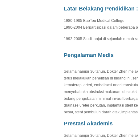
Latar Belakang Pendidikan :
1980-1985 BaoTou Medical College
1990-2004 Berpartisipasi dalam beberapa pe
1992-2005 Studi lanjut di sejumlah rumah s
Pengalaman Medis
Selama hampir 30 tahun, Dokter Zhen melak
terus melakukan penelitian di bidang ini, s
kemoterapi arteri, embolisasi arteri transk
menyebabakn obstruksi makanan, obstruksi usu
bidang pengobatan minimal invasif berbaga
drainase ureter perkutan, implantasi stent 
besar, stent pembuluh darah otak, implantasi
Prestasi Akademis
Selama hampir 30 tahun, Dokter Zhen melak