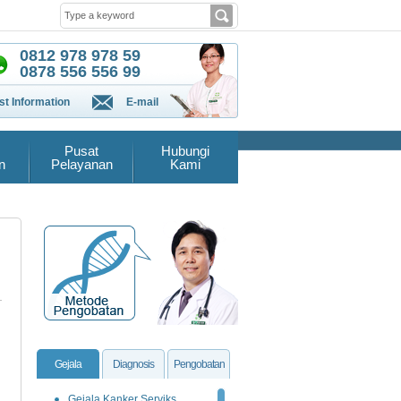
0812 978 978 59
0878 556 556 99
t Information
E-mail
Pusat
Hubungi
n
Pelayanan
Kami
Gejala
Diagnosis
Pengobatan
Gejala Kanker Serviks