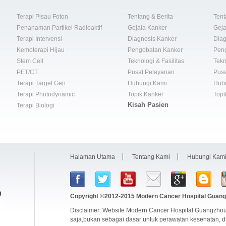
Terapi Pisau Foton
Tentang & Berita
Tent
Penanaman Partikel Radioaktif
Gejala Kanker
Geja
Terapi Intervensi
Diagnosis Kanker
Diag
Kemoterapi Hijau
Pengobatan Kanker
Pen
Stem Cell
Teknologi & Fasilitas
Tekn
PET/CT
Pusat Pelayanan
Pusa
Terapi Target Gen
Hubungi Kami
Hub
Terapi Photodynamic
Topik Kanker
Topi
Kisah Pasien
Terapi Biologi
Halaman Utama
Tentang Kami
Hubungi Kam
Copyright ©2012-2015
Modern Cancer Hospital Guang
Disclaimer: Website Modern Cancer Hospital Guangzhou
saja,bukan sebagai dasar untuk perawatan kesehatan, 