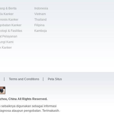
ang & Berita
Indonesia
la Kanker
Vietnam
nosis Kanker
Thailand
gobatan Kanker
Filipina
ologi & Fasilitas
Kamboja
t Pelayanan
ungi Kami
k Kanker
i
Terms and Conditions
Peta Situs
zhou, China
All Rights Reserved.
 sebaiknya digunakan sebagai informasi
diagnosa ataupun pengobatan. Terimakasih.