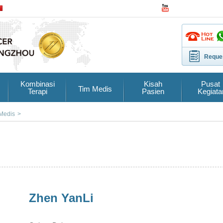
Reques
Kombinasi
Kisah
Pusat
Tim Medis
Terapi
Pasien
Kegiata
Medis
>
Zhen YanLi