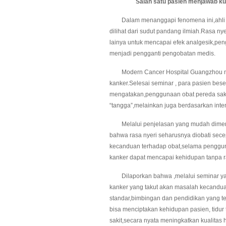
Salah satu pasien men
jawab ku
Dalam menanggapi fenomena ini,ahli Lai
dilihat dari sudut pandang ilmiah.Rasa nye
lainya untuk mencapai efek analgesik,pen
menjadi pengganti pengobatan medis.
Modern Cancer Hospital Guangzhou mela
kanker.Selesai seminar , para pasien beser
mengatakan,penggunaan obat pereda sakit
“tangga”,melainkan juga berdasarkan inte
Melalui penjelasan yang mudah dimenger
bahwa rasa nyeri seharusnya diobati sece
kecanduan terhadap obat,selama penggunaa
kanker dapat mencapai kehidupan tanpa r
Dilaporkan bahwa ,melalui seminar yan
kanker yang takut akan masalah kecandua
standar,bimbingan dan pendidikan yang te
bisa menciptakan kehidupan pasien, tidur t
sakit,secara nyata meningkatkan kualitas 