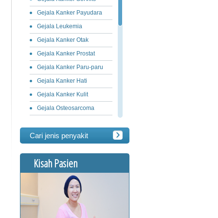
Gejala Kanker Payudara
Gejala Leukemia
Gejala Kanker Otak
Gejala Kanker Prostat
Gejala Kanker Paru-paru
Gejala Kanker Hati
Gejala Kanker Kulit
Gejala Osteosarcoma
Gejala Kanker Ovarium
Cari jenis penyakit
Gejala Kanker Lambung
Gejala Limfoma
Kisah Pasien
Gejala Kanker Pankreas
Gejala Kanker Usus Besar
Gejala Kanker Penis
Gejala Kanker Testis
Gejala Kanker Lidah