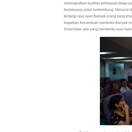
meningkatkan kualitas kehidupan,tetapi ju
berpeluang untuk berkembang. Menurut sta
tentang rasa nyeri.Banyak orang yang kha
bagaikan Kecanduan narokoba.Banyak or
IV,banhkan ada yang menderita rasa nyeri