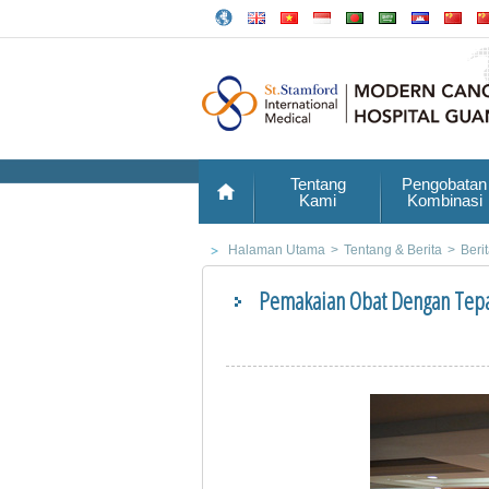
Tentang
Pengobatan
Kami
Kombinasi
Halaman Utama
>
Tentang & Berita
>
Beri
Pemakaian Obat Dengan Tepa