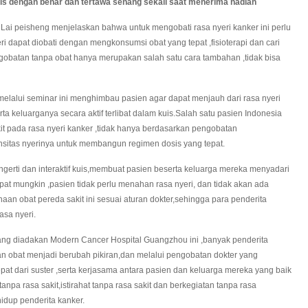
is dengan benar dan tertawa senang sekali saat menerima hadiah
 peisheng menjelaskan bahwa untuk mengobati rasa nyeri kanker ini perlu
ri dapat diobati dengan mengkonsumsi obat yang tepat ,fisioterapi dan cari
gobatan tanpa obat hanya merupakan salah satu cara tambahan ,tidak bisa
lui seminar ini menghimbau pasien agar dapat menjauh dari rasa nyeri
ta keluarganya secara aktif terlibat dalam kuis.Salah satu pasien Indonesia
 pada rasa nyeri kanker ,tidak hanya berdasarkan pengobatan
nsitas nyerinya untuk membangun regimen dosis yang tepat.
ti dan interaktif kuis,membuat pasien beserta keluarga mereka menyadari
pat mungkin ,pasien tidak perlu menahan rasa nyeri, dan tidak akan ada
n obat pereda sakit ini sesuai aturan dokter,sehingga para penderita
asa nyeri.
g diadakan Modern Cancer Hospital Guangzhou ini ,banyak penderita
n obat menjadi berubah pikiran,dan melalui pengobatan dokter yang
pat dari suster ,serta kerjasama antara pasien dan keluarga mereka yang baik
anpa rasa sakit,istirahat tanpa rasa sakit dan berkegiatan tanpa rasa
hidup penderita kanker.