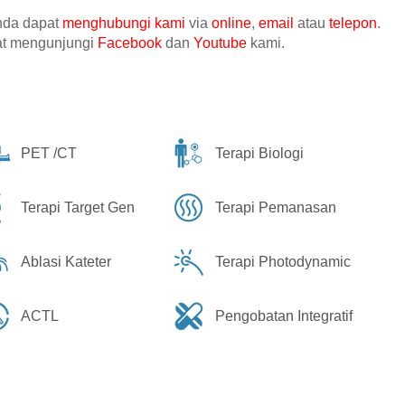
anda dapat
menghubungi kami
via
online
,
email
atau
telepon
.
pat mengunjungi
Facebook
dan
Youtube
kami.
PET /CT
Terapi Biologi
Terapi Target Gen
Terapi Pemanasan
Ablasi Kateter
Terapi Photodynamic
ACTL
Pengobatan Integratif