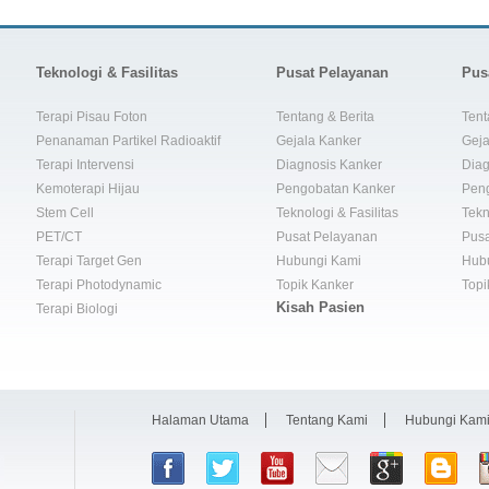
Teknologi & Fasilitas
Pusat Pelayanan
Pus
Terapi Pisau Foton
Tentang & Berita
Tent
Penanaman Partikel Radioaktif
Gejala Kanker
Geja
Terapi Intervensi
Diagnosis Kanker
Diag
Kemoterapi Hijau
Pengobatan Kanker
Pen
Stem Cell
Teknologi & Fasilitas
Tekn
PET/CT
Pusat Pelayanan
Pusa
Terapi Target Gen
Hubungi Kami
Hub
Terapi Photodynamic
Topik Kanker
Topi
Kisah Pasien
Terapi Biologi
Halaman Utama
Tentang Kami
Hubungi Kam