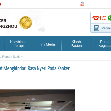
Reques
Kombinasi
Kisah
Pusat
Tim Medis
Terapi
Pasien
Kegiata
ta Rumah Sakit
>
t Menghindari Rasa Nyeri Pada Kanker