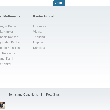
top
at Multimedia
Kantor Global
ang & Berita
Indonesia
la Kanker
Vietnam
nosis Kanker
Thailand
gobatan Kanker
Filipina
ologi & Fasilitas
Kamboja
t Pelayanan
ungi Kami
k Kanker
i
Terms and Conditions
Peta Situs