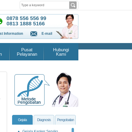
0878 556 556 99
0813 1888 5166
t Information
E-mail
Pusat
Hubungi
n
Pelayanan
Kami
Gejala
Diagnosis
Pengobatan
Gejala Kanker Serviks