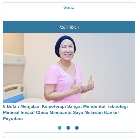
Gejala
Diagnosis
Kisah Pasien
Pengobatan
6 Bulan Menjalani Kemoterapi Sangat Menderita! Teknologi
M
Minimal Invasif China Membantu Saya Melawan Kanker
L
Payudara
●
●
●