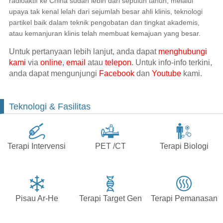
radioaktif ke China sudah lebih dari sepuluh tahun, melalui
upaya tak kenal lelah dari sejumlah besar ahli klinis, teknologi
partikel baik dalam teknik pengobatan dan tingkat akademis,
atau kemanjuran klinis telah membuat kemajuan yang besar.
Untuk pertanyaan lebih lanjut, anda dapat
menghubungi
kami
via
online
,
email
atau
telepon
. Untuk info-info terkini,
anda dapat mengunjungi
Facebook
dan
Youtube
kami.
Teknologi & Fasilitas
Terapi Intervensi
PET /CT
Terapi Biologi
Pisau Ar-He
Terapi Target Gen
Terapi Pemanasan