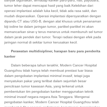
banyak digunakan, terhadap kanker paru-paru, hati, payudara,
tumor leher dapat mencapai hasil yang baik.Kelebihan dari
operasi implantasi adalah luka kecil, tidak ada rasa sakit, dan
mudah dioperasikan. Operasi implantasi dipersyaratkan dengan
dipandu CT atau USG-B, dengan alat khusus untuk penanaman
biji iodine ke dalam jaringan tumor, partikel-partikel ini akan
memancarkan sinar-γ terus menerus untuk membunuh sel tumor
dalam jarak pendek dari tumor. Terapi radiasi dengan efek pada
jaringan normal di sekitar tumor kerusakan kecil.
Perawatan multidisipliner, harapan baru para penderita
kanker
Dalam beberapa tahun terakhir, Modern Cancer Hospital
Guangzhou tidak hanya telah membuat prestasi luar biasa
dalam pengobatan implantasi minimal invasif, tetapi juga
menyatukan pakar yang terlibat dalam sejumlah besar
pencitraan tumor kawasan Asia, yang terkenal untuk
pembentukan tim pengobatan kanker menggunakan teknik
minimal invasif negara-negara Asia Tenggara. Mengenai
pengobatan kanker, Modern Cancer Hospital Guangzhou telah