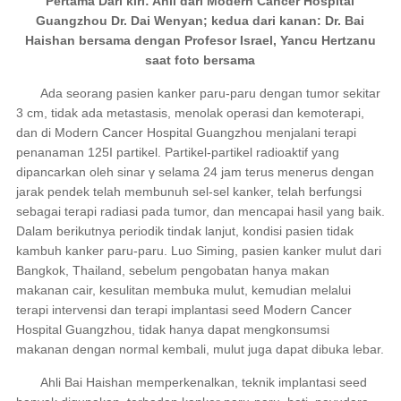
Pertama Dari kiri: Ahl
i dari Modern Cancer Hospital
Guangzhou Dr. Dai Wenyan; kedua dari kanan: Dr. Bai
Haishan bersama dengan Profesor Israel, Yancu Hertzanu
saat foto bersama
Ada seorang pasien kanker paru-paru dengan tumor sekitar
3 cm, tidak ada metastasis, menolak operasi dan kemoterapi,
dan di Modern Cancer Hospital Guangzhou menjalani terapi
penanaman 125I partikel. Partikel-partikel radioaktif yang
dipancarkan oleh sinar γ selama 24 jam terus menerus dengan
jarak pendek telah membunuh sel-sel kanker, telah berfungsi
sebagai terapi radiasi pada tumor, dan mencapai hasil yang baik.
Dalam berikutnya periodik tindak lanjut, kondisi pasien tidak
kambuh kanker paru-paru. Luo Siming, pasien kanker mulut dari
Bangkok, Thailand, sebelum pengobatan hanya makan
makanan cair, kesulitan membuka mulut, kemudian melalui
terapi intervensi dan terapi implantasi seed Modern Cancer
Hospital Guangzhou, tidak hanya dapat mengkonsumsi
makanan dengan normal kembali, mulut juga dapat dibuka lebar.
Ahli Bai Haishan memperkenalkan, teknik implantasi seed