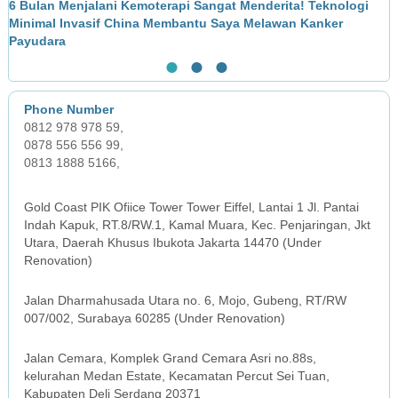
6 Bulan Menjalani Kemoterapi Sangat Menderita! Teknologi
M
Minimal Invasif China Membantu Saya Melawan Kanker
L
Payudara
●
●
●
0812 978 978 59,
0878 556 556 99,
0813 1888 5166,
JAKARTA OFFICE
Gold Coast PIK Ofiice Tower Tower Eiffel, Lantai 1 Jl. Pantai
Indah Kapuk, RT.8/RW.1, Kamal Muara, Kec. Penjaringan, Jkt
Utara, Daerah Khusus Ibukota Jakarta 14470 (Under
Renovation)
SURABAYA OFFICE
Jalan Dharmahusada Utara no. 6, Mojo, Gubeng, RT/RW
007/002, Surabaya 60285 (Under Renovation)
MEDAN OFFICE
Jalan Cemara, Komplek Grand Cemara Asri no.88s,
kelurahan Medan Estate, Kecamatan Percut Sei Tuan,
Kabupaten Deli Serdang 20371