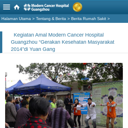
Halaman Utama
>
Tentang & Berita
>
Berita Rumah Sakit
>
Kegiatan Amal Modern Cancer Hospital
Guangzhou “Gerakan Kesehatan Masyarakat
2014”di Yuan Gang