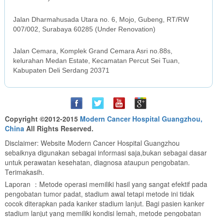
SURABAYA OFFICE
Jalan Dharmahusada Utara no. 6, Mojo, Gubeng, RT/RW
007/002, Surabaya 60285 (Under Renovation)
MEDAN OFFICE
Jalan Cemara, Komplek Grand Cemara Asri no.88s,
kelurahan Medan Estate, Kecamatan Percut Sei Tuan,
Kabupaten Deli Serdang 20371
Copyright ©2012-2015
Modern Cancer Hospital Guangzhou,
China
All Rights Reserved.
Disclaimer: Website Modern Cancer Hospital Guangzhou
sebaiknya digunakan sebagai informasi saja,bukan sebagai dasar
untuk perawatan kesehatan, diagnosa ataupun pengobatan.
Terimakasih.
Laporan ：Metode operasi memiliki hasil yang sangat efektif pada
pengobatan tumor padat, stadium awal tetapi metode ini tidak
cocok diterapkan pada kanker stadium lanjut. Bagi pasien kanker
stadium lanjut yang memiliki kondisi lemah, metode pengobatan