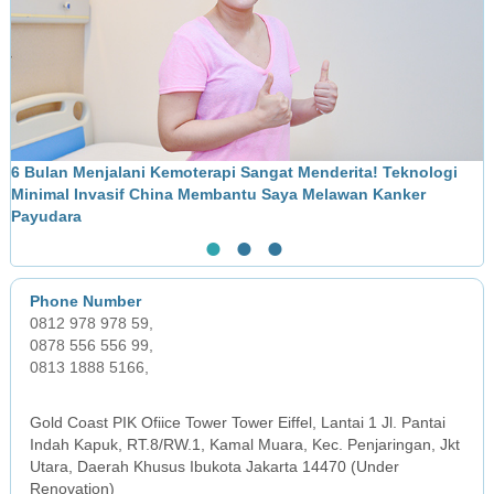
6 Bulan Menjalani Kemoterapi Sangat Menderita! Teknologi
M
Minimal Invasif China Membantu Saya Melawan Kanker
L
Payudara
●
●
●
0812 978 978 59,
0878 556 556 99,
0813 1888 5166,
JAKARTA OFFICE
Gold Coast PIK Ofiice Tower Tower Eiffel, Lantai 1 Jl. Pantai
Indah Kapuk, RT.8/RW.1, Kamal Muara, Kec. Penjaringan, Jkt
Utara, Daerah Khusus Ibukota Jakarta 14470 (Under
Renovation)