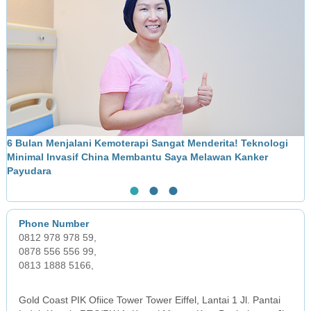
6 Bulan Menjalani Kemoterapi Sangat Menderita! Teknologi
M
Minimal Invasif China Membantu Saya Melawan Kanker
L
Payudara
●
●
●
0812 978 978 59,
0878 556 556 99,
0813 1888 5166,
JAKARTA OFFICE
Gold Coast PIK Ofiice Tower Tower Eiffel, Lantai 1 Jl. Pantai