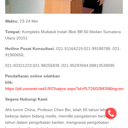
Waktu:
23-24 Mei
Tempat:
Kompleks Multatuli Indah Blok BB 50 Medan Sumatera
Utara 20151
Hotline Pusat Konsultasi:
021-51164219;021-99188788; 021-
91900656;
021-83321223;021-98255839 ;021-95293944;08813539095
Pendaftaran online silahkan
klik:
https://plt.zoosnet.net/LR/Chatpre.aspx?id=PLT26028439&lng=en
Segera Hubungi Kami
Ahli tumor China, Profesor Chen Bin, telah 50 tahun lebih
bekerja dalam bidang medis, memiliki pangalaman bertahun-
tahun dalam pengobatan kanker, menguasai pengobatan