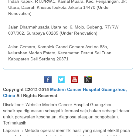
Indah Kapuk, RT.8/RW.1, Kamal Muara, Kec. Penjaringan, Jkt
Utara, Daerah Khusus Ibukota Jakarta 14470 (Under
Renovation)
SURABAYA OFFICE
Jalan Dharmahusada Utara no. 6, Mojo, Gubeng, RT/RW
007/002, Surabaya 60285 (Under Renovation)
MEDAN OFFICE
Jalan Cemara, Komplek Grand Cemara Asri no.88s,
kelurahan Medan Estate, Kecamatan Percut Sei Tuan,
Kabupaten Deli Serdang 20371
Copyright ©2012-2015
Modern Cancer Hospital Guangzhou,
China
All Rights Reserved.
Disclaimer: Website Modern Cancer Hospital Guangzhou
sebaiknya digunakan sebagai informasi saja,bukan sebagai dasar
untuk perawatan kesehatan, diagnosa ataupun pengobatan.
Terimakasih.
Laporan ：Metode operasi memiliki hasil yang sangat efektif pada