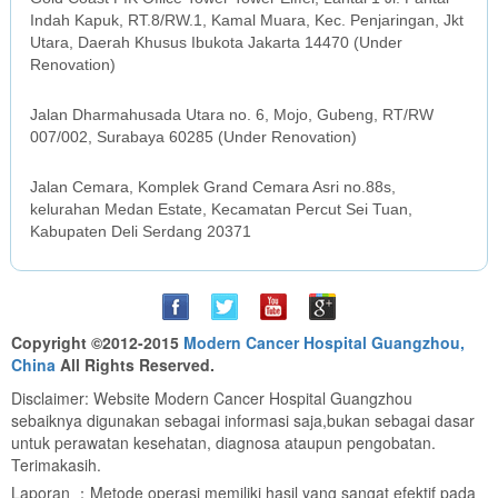
Indah Kapuk, RT.8/RW.1, Kamal Muara, Kec. Penjaringan, Jkt
Utara, Daerah Khusus Ibukota Jakarta 14470 (Under
Renovation)
SURABAYA OFFICE
Jalan Dharmahusada Utara no. 6, Mojo, Gubeng, RT/RW
007/002, Surabaya 60285 (Under Renovation)
MEDAN OFFICE
Jalan Cemara, Komplek Grand Cemara Asri no.88s,
kelurahan Medan Estate, Kecamatan Percut Sei Tuan,
Kabupaten Deli Serdang 20371
Copyright ©2012-2015
Modern Cancer Hospital Guangzhou,
China
All Rights Reserved.
Disclaimer: Website Modern Cancer Hospital Guangzhou
sebaiknya digunakan sebagai informasi saja,bukan sebagai dasar
untuk perawatan kesehatan, diagnosa ataupun pengobatan.
Terimakasih.
Laporan ：Metode operasi memiliki hasil yang sangat efektif pada