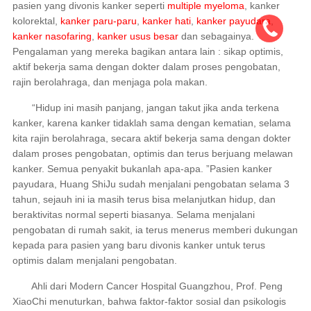
pasien yang divonis kanker seperti
multiple myeloma
, kanker
kolorektal,
kanker paru-paru
,
kanker hati
,
kanker payudara
,
kanker nasofaring
,
kanker usus besar
dan sebagainya.
Pengalaman yang mereka bagikan antara lain : sikap optimis,
aktif bekerja sama dengan dokter dalam proses pengobatan,
rajin berolahraga, dan menjaga pola makan.
“Hidup ini masih panjang, jangan takut jika anda terkena
kanker, karena kanker tidaklah sama dengan kematian, selama
kita rajin berolahraga, secara aktif bekerja sama dengan dokter
dalam proses pengobatan, optimis dan terus berjuang melawan
kanker. Semua penyakit bukanlah apa-apa. ”Pasien kanker
payudara, Huang ShiJu sudah menjalani pengobatan selama 3
tahun, sejauh ini ia masih terus bisa melanjutkan hidup, dan
beraktivitas normal seperti biasanya. Selama menjalani
pengobatan di rumah sakit, ia terus menerus memberi dukungan
kepada para pasien yang baru divonis kanker untuk terus
optimis dalam menjalani pengobatan.
Ahli dari Modern Cancer Hospital Guangzhou, Prof. Peng
XiaoChi menuturkan, bahwa faktor-faktor sosial dan psikologis