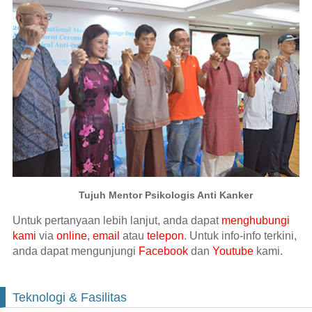
Tujuh Mentor Psikologis Anti Kanker
Untuk pertanyaan lebih lanjut, anda dapat
menghubungi
kami
via
online
,
email
atau
telepon
. Untuk info-info terkini,
anda dapat mengunjungi
Facebook
dan
Youtube
kami.
Teknologi & Fasilitas