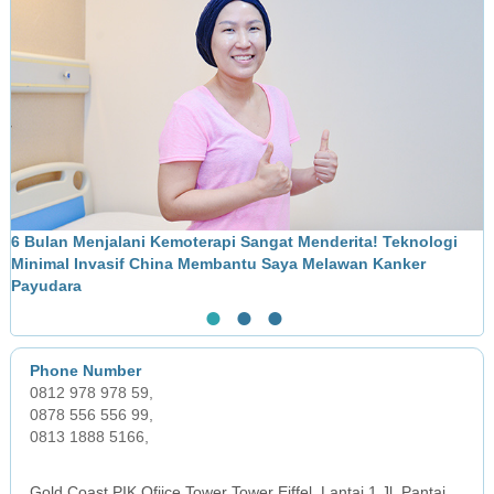
6 Bulan Menjalani Kemoterapi Sangat Menderita! Teknologi
M
Minimal Invasif China Membantu Saya Melawan Kanker
L
Payudara
●
●
●
0812 978 978 59,
0878 556 556 99,
0813 1888 5166,
JAKARTA OFFICE
Gold Coast PIK Ofiice Tower Tower Eiffel, Lantai 1 Jl. Pantai