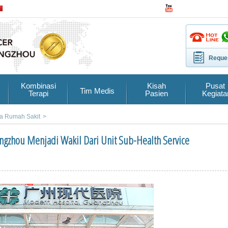
Reques
Kombinasi
Kisah
Pusat
Tim Medis
Terapi
Pasien
Kegiata
ta Rumah Sakit
>
gzhou Menjadi Wakil Dari Unit Sub-Health Service