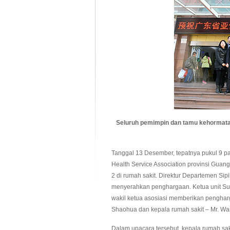
Seluruh pemimpin dan tamu kehormata
Tanggal 13 Desember, tepatnya pukul 9 pa
Health Service Association provinsi Gu
2 di rumah sakit. Direktur Departemen Sip
menyerahkan penghargaan. Ketua unit Sub
wakil ketua asosiasi memberikan pengha
Shaohua dan kepala rumah sakit – Mr. W
Dalam upacara tersebut, kepala rumah sa