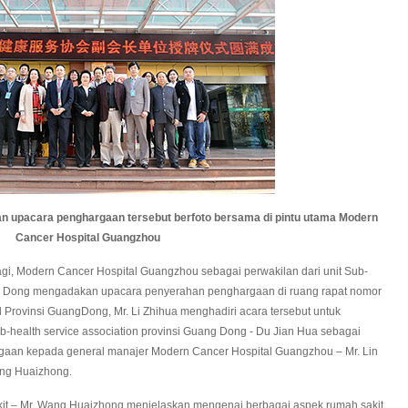
n upacara penghargaan tersebut berfoto bersama di pintu utama Modern
Cancer Hospital Guangzhou
gi, Modern Cancer Hospital Guangzhou sebagai perwakilan dari unit Sub-
ang Dong mengadakan upacara penyerahan penghargaan di ruang rapat nomor
il Provinsi GuangDong, Mr. Li Zhihua menghadiri acara tersebut untuk
-health service association provinsi Guang Dong - Du Jian Hua sebagai
rgaan kepada general manajer Modern Cancer Hospital Guangzhou – Mr. Lin
ang Huaizhong.
kit – Mr. Wang Huaizhong menjelaskan mengenai berbagai aspek rumah sakit,