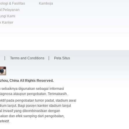
ologi & Fasilitas
Kamboja
t Pelayanan
ungi Kami
k Kanker
i
Terms and Conditions
Peta Situs
zhou, China
All Rights Reserved.
 sebaiknya digunakan sebagai informasi
diagnosa ataupun pengobatan. Terimakasih.
ektif pada pengobatan tumor padat, stadium awal
dium lanjut. Bagi pasien kanker stadium lanjut
l invasif yang dikombinasikan dengan
usakan dan efek samping dari pengobatan,
ektif.