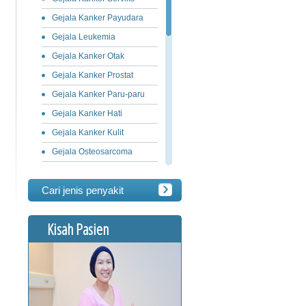
Gejala Kanker Payudara
Gejala Leukemia
Gejala Kanker Otak
Gejala Kanker Prostat
Gejala Kanker Paru-paru
Gejala Kanker Hati
Gejala Kanker Kulit
Gejala Osteosarcoma
Gejala Kanker Ovarium
Cari jenis penyakit
Gejala Kanker Lambung
Gejala Limfoma
Kisah Pasien
Gejala Kanker Pankreas
Gejala Kanker Usus Besar
Gejala Kanker Penis
Gejala Kanker Testis
Gejala Kanker Lidah