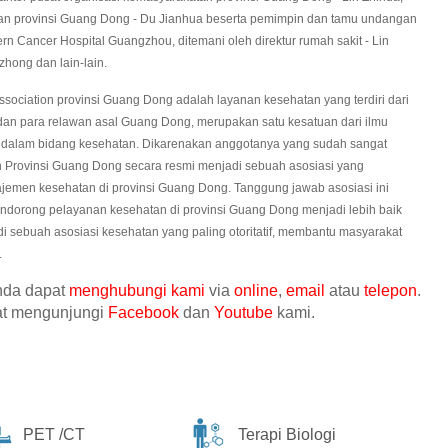
tan provinsi Guang Dong - Du Jianhua beserta pemimpin dan tamu undangan
 Cancer Hospital Guangzhou, ditemani oleh direktur rumah sakit - Lin
hong dan lain-lain.
 Association provinsi Guang Dong adalah layanan kesehatan yang terdiri dari
an para relawan asal Guang Dong, merupakan satu kesatuan dari ilmu
dalam bidang kesehatan. Dikarenakan anggotanya yang sudah sangat
ion Provinsi Guang Dong secara resmi menjadi sebuah asosiasi yang
emen kesehatan di provinsi Guang Dong. Tanggung jawab asosiasi ini
dorong pelayanan kesehatan di provinsi Guang Dong menjadi lebih baik
di sebuah asosiasi kesehatan yang paling otoritatif, membantu masyarakat
.
anda dapat
menghubungi kami
via
online
,
email
atau
telepon
.
pat mengunjungi
Facebook
dan
Youtube
kami.
PET /CT
Terapi Biologi