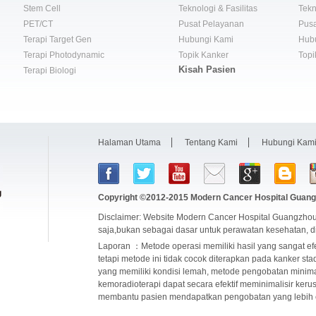
Stem Cell
Teknologi & Fasilitas
Tekn
PET/CT
Pusat Pelayanan
Pusa
Terapi Target Gen
Hubungi Kami
Hub
Terapi Photodynamic
Topik Kanker
Topi
Kisah Pasien
Terapi Biologi
Halaman Utama
Tentang Kami
Hubungi Kam
Copyright ©2012-2015
Modern Cancer Hospital Guang
Disclaimer: Website Modern Cancer Hospital Guangzhou
saja,bukan sebagai dasar untuk perawatan kesehatan, 
Laporan ：Metode operasi memiliki hasil yang sangat ef
tetapi metode ini tidak cocok diterapkan pada kanker sta
yang memiliki kondisi lemah, metode pengobatan minima
kemoradioterapi dapat secara efektif meminimalisir ker
membantu pasien mendapatkan pengobatan yang lebih ef