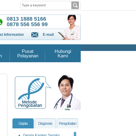
0813 1888 5166
0878 556 556 99
t Information
E-mail
Pusat
Hubungi
n
Pelayanan
Kami
Gejala
Diagnosis
Pengobatan
Gejala Kanker Serviks