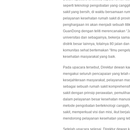
seperti teknologi pengobatan yang canggih
sakit yang bersih, di waktu bersamaan 
pelayanan kesehatan rumah sakit di pro
penghargaan ini akan menjadi sebuah titi
GuanDong dengan teliti merencanakan “J
universitas dan sebagainya, bekerja sama d
distrik besar lainnya, totalnya 80 jalan d
komunitas sehat bertemakan “Ilmu penge
kesehatan masyarakat yang baik.
Pada upacara tersebut, Direktur dewan ka
mengakui seluruh pencapaian yang telah 
kesejahteraan masyarakat, pelayanan mas
sebagai sebuah rumah sakit komprehensif
sakit dengan prinsip perawatan, pemulihan
dalam pelayanan besar kesehatan manus
metode pengobatan berteknologi canggih
sakit, memperkuat visi dan misi, ikut ber
mendorong pelayanan kesehatan yang lebi
Setelah upacara selesai, Direktur dewan 