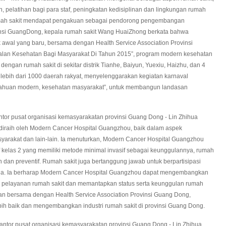
, pelatihan bagi para staf, peningkatan kedisiplinan dan lingkungan rumah
rumah sakit mendapat pengakuan sebagai pendorong pengembangan
vinsi GuangDong, kepala rumah sakit Wang HuaiZhong berkata bahwa
k awal yang baru, bersama dengan Health Service Association Provinsi
alan Kesehatan Bagi Masyarakat Di Tahun 2015”, program modern kesehatan
engan rumah sakit di sekitar distrik Tianhe, Baiyun, Yuexiu, Haizhu, dan 4
an lebih dari 1000 daerah rakyat, menyelenggarakan kegiatan karnaval
tahuan modern, kesehatan masyarakat”, untuk membangun landasan
ntor pusat organisasi kemasyarakatan provinsi Guang Dong - Lin Zhihua
diraih oleh Modern Cancer Hospital Guangzhou, baik dalam aspek
yarakat dan lain-lain. Ia menuturkan, Modern Cancer Hospital Guangzhou
 kelas 2 yang memiliki metode minimal invasif sebagai keunggulannya, rumah
 dan preventif. Rumah sakit juga bertanggung jawab untuk berpartisipasi
ia. Ia berharap Modern Cancer Hospital Guangzhou dapat mengembangkan
, pelayanan rumah sakit dan memantapkan status serta keunggulan rumah
jalan bersama dengan Health Service Association Provinsi Guang Dong,
h baik dan mengembangkan industri rumah sakit di provinsi Guang Dong.
kantor pusat organisasi kemasyarakatan provinsi Guang Dong - Lin Zhihua,