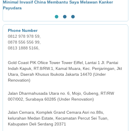
Minimal Invasif China Membantu Saya Melawan Kanker
L
Payudara
●
●
●
0812 978 978 59,
0878 556 556 99,
0813 1888 5166,
JAKARTA OFFICE
Gold Coast PIK Ofiice Tower Tower Eiffel, Lantai 1 Jl. Pantai
Indah Kapuk, RT.8/RW.1, Kamal Muara, Kec. Penjaringan, Jkt
Utara, Daerah Khusus Ibukota Jakarta 14470 (Under
Renovation)
SURABAYA OFFICE
Jalan Dharmahusada Utara no. 6, Mojo, Gubeng, RT/RW
007/002, Surabaya 60285 (Under Renovation)
MEDAN OFFICE
Jalan Cemara, Komplek Grand Cemara Asri no.88s,
kelurahan Medan Estate, Kecamatan Percut Sei Tuan,
Kabupaten Deli Serdang 20371