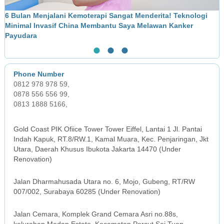
6 Bulan Menjalani Kemoterapi Sangat Menderita! Teknologi
M
Minimal Invasif China Membantu Saya Melawan Kanker
L
Payudara
●
●
●
0812 978 978 59,
0878 556 556 99,
0813 1888 5166,
JAKARTA OFFICE
Gold Coast PIK Ofiice Tower Tower Eiffel, Lantai 1 Jl. Pantai
Indah Kapuk, RT.8/RW.1, Kamal Muara, Kec. Penjaringan, Jkt
Utara, Daerah Khusus Ibukota Jakarta 14470 (Under
Renovation)
SURABAYA OFFICE
Jalan Dharmahusada Utara no. 6, Mojo, Gubeng, RT/RW
007/002, Surabaya 60285 (Under Renovation)
MEDAN OFFICE
Jalan Cemara, Komplek Grand Cemara Asri no.88s,