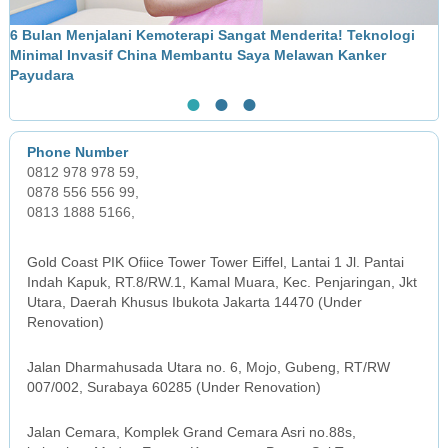
6 Bulan Menjalani Kemoterapi Sangat Menderita! Teknologi
M
Minimal Invasif China Membantu Saya Melawan Kanker
L
Payudara
●
●
●
0812 978 978 59,
0878 556 556 99,
0813 1888 5166,
JAKARTA OFFICE
Gold Coast PIK Ofiice Tower Tower Eiffel, Lantai 1 Jl. Pantai
Indah Kapuk, RT.8/RW.1, Kamal Muara, Kec. Penjaringan, Jkt
Utara, Daerah Khusus Ibukota Jakarta 14470 (Under
Renovation)
SURABAYA OFFICE
Jalan Dharmahusada Utara no. 6, Mojo, Gubeng, RT/RW
007/002, Surabaya 60285 (Under Renovation)
MEDAN OFFICE
Jalan Cemara, Komplek Grand Cemara Asri no.88s,