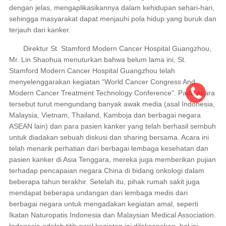
dengan jelas, mengaplikasikannya dalam kehidupan sehari-hari,
sehingga masyarakat dapat menjauhi pola hidup yang buruk dan
terjauh dari kanker.
Direktur St. Stamford Modern Cancer Hospital Guangzhou,
Mr. Lin Shaohua menuturkan bahwa belum lama ini, St.
Stamford Modern Cancer Hospital Guangzhou telah
menyelenggarakan kegiatan “World Cancer Congress And
Modern Cancer Treatment Technology Conference”. Pada acara
tersebut turut mengundang banyak awak media (asal Indonesia,
Malaysia, Vietnam, Thailand, Kamboja dan berbagai negara
ASEAN lain) dan para pasien kanker yang telah berhasil sembuh
untuk diadakan sebuah diskusi dan sharing bersama. Acara ini
telah menarik perhatian dari berbagai lembaga kesehatan dan
pasien kanker di Asia Tenggara, mereka juga memberikan pujian
terhadap pencapaian negara China di bidang onkologi dalam
beberapa tahun terakhir. Setelah itu, pihak rumah sakit juga
mendapat beberapa undangan dari lembaga medis dari
berbagai negara untuk mengadakan kegiatan amal, seperti
Ikatan Naturopatis Indonesia dan Malaysian Medical Association.
Indonesia adalah titik awal kegiatan ini dilaksanakan, hal ini