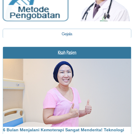
Gejala
Diagnosis
Kisah Pasien
Pengobatan
6 Bulan Menjalani Kemoterapi Sangat Menderita! Teknologi
M