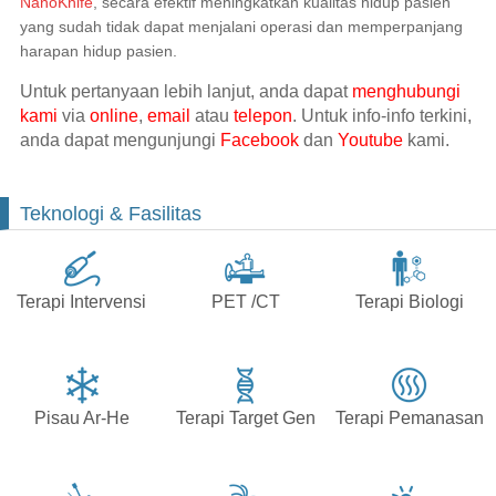
NanoKnife
, secara efektif meningkatkan kualitas hidup pasien
yang sudah tidak dapat menjalani operasi dan memperpanjang
harapan hidup pasien.
Untuk pertanyaan lebih lanjut, anda dapat
menghubungi
kami
via
online
,
email
atau
telepon
. Untuk info-info terkini,
anda dapat mengunjungi
Facebook
dan
Youtube
kami.
Teknologi & Fasilitas
Terapi Intervensi
PET /CT
Terapi Biologi
Pisau Ar-He
Terapi Target Gen
Terapi Pemanasan