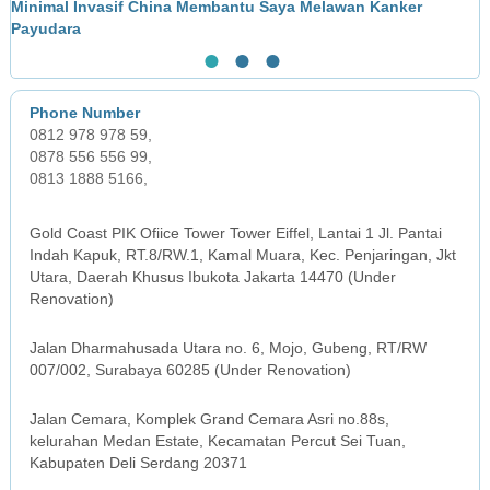
Minimal Invasif China Membantu Saya Melawan Kanker
L
Payudara
●
●
●
0812 978 978 59,
0878 556 556 99,
0813 1888 5166,
JAKARTA OFFICE
Gold Coast PIK Ofiice Tower Tower Eiffel, Lantai 1 Jl. Pantai
Indah Kapuk, RT.8/RW.1, Kamal Muara, Kec. Penjaringan, Jkt
Utara, Daerah Khusus Ibukota Jakarta 14470 (Under
Renovation)
SURABAYA OFFICE
Jalan Dharmahusada Utara no. 6, Mojo, Gubeng, RT/RW
007/002, Surabaya 60285 (Under Renovation)
MEDAN OFFICE
Jalan Cemara, Komplek Grand Cemara Asri no.88s,
kelurahan Medan Estate, Kecamatan Percut Sei Tuan,
Kabupaten Deli Serdang 20371