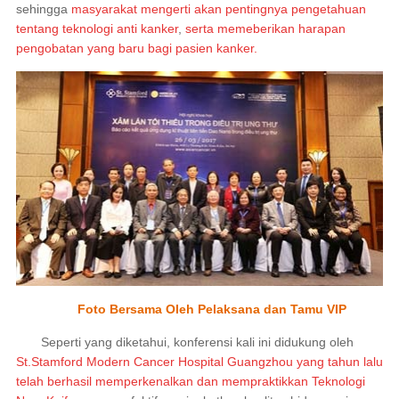
sehingga
masyarakat mengerti akan pentingnya pengetahuan
tentang teknologi anti kanker
,
serta memeberikan harapan
pengobatan yang baru bagi pasien kanker.
Foto Bersama Oleh Pelaksana dan Tamu VIP
Seperti yang diketahui, konferensi kali ini didukung oleh
St.Stamford Modern Cancer Hospital Guangzhou yang tahun lalu
telah berhasil memperkenalkan dan mempraktikkan Teknologi