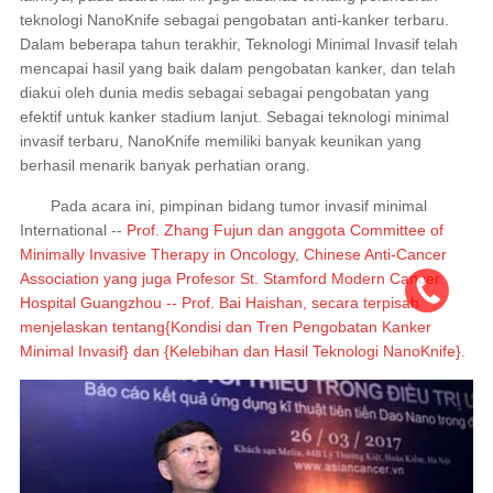
teknologi NanoKnife sebagai pengobatan anti-kanker terbaru.
Dalam beberapa tahun terakhir, Teknologi Minimal Invasif telah
mencapai hasil yang baik dalam pengobatan kanker, dan telah
diakui oleh dunia medis sebagai sebagai pengobatan yang
efektif untuk kanker stadium lanjut. Sebagai teknologi minimal
invasif terbaru, NanoKnife memiliki banyak keunikan yang
berhasil menarik banyak perhatian orang.
Pada acara ini, pimpinan bidang tumor invasif minimal
International --
Prof. Zhang Fujun dan anggota Committee of
Minimally Invasive Therapy in Oncology, Chinese Anti-Cancer
Association yang juga Profesor St. Stamford Modern Cancer
Hospital Guangzhou -- Prof. Bai Haishan, secara terpisah
menjelaskan tentang{Kondisi dan Tren Pengobatan Kanker
Minimal Invasif} dan {Kelebihan dan Hasil Teknologi NanoKnife}.