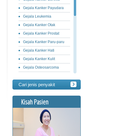
Gejala Kanker Payudara
Gejala Leukemia
Gejala Kanker Otak
Gejala Kanker Prostat
Gejala Kanker Paru-paru
Gejala Kanker Hati
Gejala Kanker Kulit
Gejala Osteosarcoma
Gejala Kanker Ovarium
Cari jenis penyakit
Gejala Kanker Lambung
Gejala Limfoma
Kisah Pasien
Gejala Kanker Pankreas
Gejala Kanker Usus Besar
Gejala Kanker Penis
Gejala Kanker Testis
Gejala Kanker Lidah