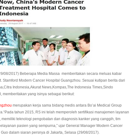
a (29/08/2017) Beberapa Media Massa memberitakan secara meluas kabar
. Stamford Modern Cancer Hospital Guangzhou. Sesuai kutipan berita dari
a,Citra Indonesia,Akurat News,Kompas,The Indonesia Times,Sindo
, memberitakan yang isinya sebagai berikut:
angzhou
merupakan kerja sama bidang medis antara Bo’ai Medical Group
a.“Pada tahun 2015, RS ini telah memperoleh sertifikasi manajemen layanan
ka, memiliki teknologi pengobatan dan diagnosis kanker yang canggih, tim
m pelayanan pasien yang sempurna,” ujar General Manager Modern Cancer
 Guo dalam siaran persnya di Jakarta, Selasa (29/08/2017).