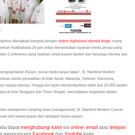
angzhou dilengkapi bangsal dengan
sistem digitalisasi standar tinggi
, ruang
erjemah multibahasa 24 jam untuk menyediakan layanan medis privasi yang
 Video Conference yang nyaman untuk pasien kanker dan keluarga mereka dari
 mengutamakan Pasien, dunia medis tanpa batas”, St. Stamford Modern
asan kantor perwakilan di Arab Saudi, Malaysia, Vietnam, Indonesia,
dan negara lainnya. Hingga kini telah menyembuhkan lebih dari 20.000 pasien
egara di Asia Tenggara dan Timur Tengah, menciptakan keajaiban dalam
t, dan manajemen ramping (lean management), St. Stamford Modern Cancer
an dan kepercayaan dari sebagian besar pasien .
anda dapat
menghubungi kami
via
online
,
email
atau
telepon
.
pat mengunjungi
Facebook
dan
Youtube
kami.