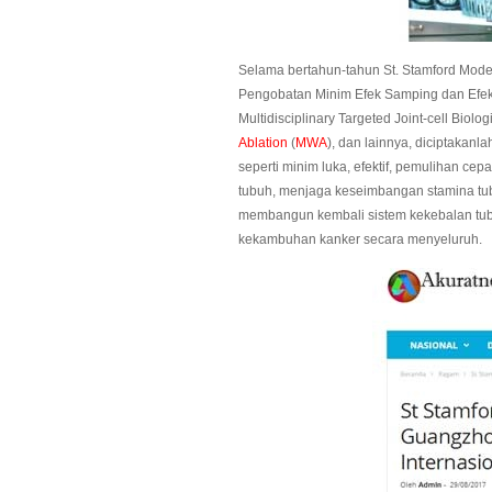
Selama bertahun-tahun St. Stamford Mod
Pengobatan Minim Efek Samping dan Efekti
Multidisciplinary Targeted Joint-cell Biolo
Ablation
(
MWA
), dan lainnya, diciptakan
seperti minim luka, efektif, pemulihan c
tubuh, menjaga keseimbangan stamina tu
membangun kembali sistem kekebalan tub
kekambuhan kanker secara menyeluruh.