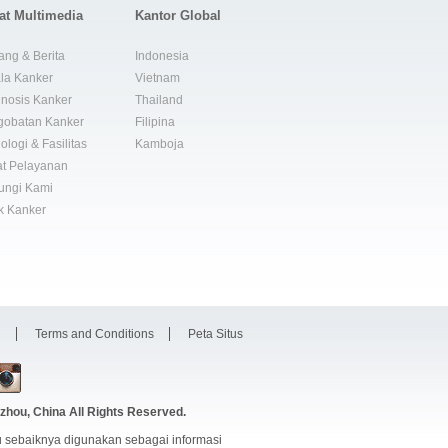
at Multimedia
Kantor Global
ang & Berita
Indonesia
la Kanker
Vietnam
nosis Kanker
Thailand
gobatan Kanker
Filipina
ologi & Fasilitas
Kamboja
t Pelayanan
ungi Kami
k Kanker
i
Terms and Conditions
Peta Situs
zhou, China
All Rights Reserved.
 sebaiknya digunakan sebagai informasi