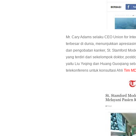
Mr. Cary Adams selaku CEO Union for Inte
terbesar di dunia, menunjukkan apresiasi
dan pengobatan kanker, St. Stamford Mod
yang terdiri dari sekelompok doktor, post
yaitu Liu Yvqing dan Huang Guoqiang se
telekonferens untuk konsultasi Ahli
Tim M