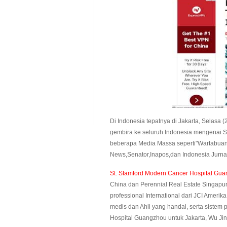
Di Indonesia tepatnya di Jakarta, Selas
gembira ke seluruh Indonesia mengenai St
beberapa Media Massa seperti"Wartabuan
News,Senator,Inapos,dan Indonesia Jurnal
St. Stamford Modern Cancer Hospital Gu
China dan Perennial Real Estate Singapur
professional International dari JCI Ameri
medis dan Ahli yang handal, serta siste
Hospital Guangzhou untuk Jakarta, Wu Jin