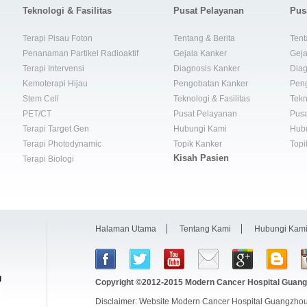
Teknologi & Fasilitas
Pusat Pelayanan
Pus
Terapi Pisau Foton
Tentang & Berita
Tent
Penanaman Partikel Radioaktif
Gejala Kanker
Geja
Terapi Intervensi
Diagnosis Kanker
Diag
Kemoterapi Hijau
Pengobatan Kanker
Pen
Stem Cell
Teknologi & Fasilitas
Tekn
PET/CT
Pusat Pelayanan
Pusa
Terapi Target Gen
Hubungi Kami
Hub
Terapi Photodynamic
Topik Kanker
Topi
Kisah Pasien
Terapi Biologi
Halaman Utama
Tentang Kami
Hubungi Kam
Copyright ©2012-2015
Modern Cancer Hospital Guang
Disclaimer: Website Modern Cancer Hospital Guangzhou