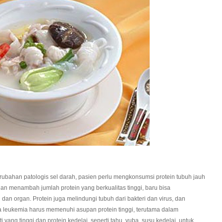
han patologis sel darah, pasien perlu mengkonsumsi protein tubuh jauh
gan menambah jumlah protein yang berkualitas tinggi, baru bisa
an organ. Protein juga melindungi tubuh dari bakteri dan virus, dan
a leukemia harus memenuhi asupan protein tinggi, terutama dalam
yang tinggi dan protein kedelai, seperti tahu, yuba, susu kedelai, untuk