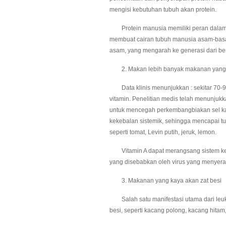
mengisi kebutuhan tubuh akan protein.
Protein manusia memiliki peran dalam 
membuat cairan tubuh manusia asam-basa
asam, yang mengarah ke generasi dari ber
2. Makan lebih banyak makanan yang 
Data klinis menunjukkan : sekitar 70-9
vitamin. Penelitian medis telah menunjuk
untuk mencegah perkembangbiakan sel kan
kekebalan sistemik, sehingga mencapai t
seperti tomat, Levin putih, jeruk, lemon.
Vitamin A dapat merangsang sistem kekeb
yang disebabkan oleh virus yang menyeran
3. Makanan yang kaya akan zat besi
Salah satu manifestasi utama dari leuk
besi, seperti kacang polong, kacang hitam