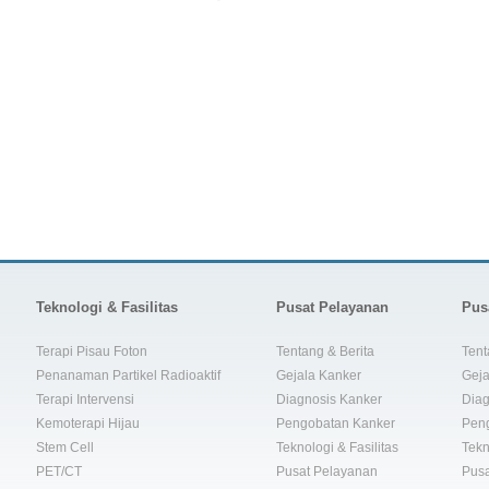
Teknologi & Fasilitas
Pusat Pelayanan
Pus
Terapi Pisau Foton
Tentang & Berita
Tent
Penanaman Partikel Radioaktif
Gejala Kanker
Geja
Terapi Intervensi
Diagnosis Kanker
Diag
Kemoterapi Hijau
Pengobatan Kanker
Pen
Stem Cell
Teknologi & Fasilitas
Tekn
PET/CT
Pusat Pelayanan
Pusa