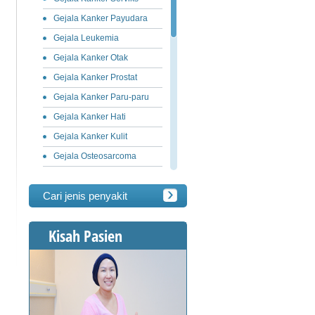
Gejala Kanker Payudara
Gejala Leukemia
Gejala Kanker Otak
Gejala Kanker Prostat
Gejala Kanker Paru-paru
Gejala Kanker Hati
Gejala Kanker Kulit
Gejala Osteosarcoma
Gejala Kanker Ovarium
Cari jenis penyakit
Gejala Kanker Lambung
Gejala Limfoma
Kisah Pasien
Gejala Kanker Pankreas
Gejala Kanker Usus Besar
Gejala Kanker Penis
Gejala Kanker Testis
Gejala Kanker Lidah