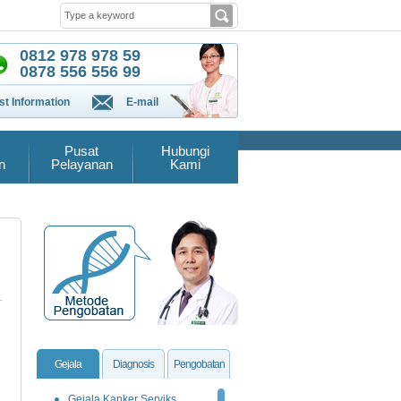
0812 978 978 59
0878 556 556 99
t Information
E-mail
Pusat
Hubungi
n
Pelayanan
Kami
Gejala
Diagnosis
Pengobatan
Gejala Kanker Serviks