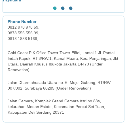
●
●
●
0812 978 978 59,
0878 556 556 99,
0813 1888 5166,
JAKARTA OFFICE
Gold Coast PIK Ofiice Tower Tower Eiffel, Lantai 1 Jl. Pantai
Indah Kapuk, RT.8/RW.1, Kamal Muara, Kec. Penjaringan, Jkt
Utara, Daerah Khusus Ibukota Jakarta 14470 (Under
Renovation)
SURABAYA OFFICE
Jalan Dharmahusada Utara no. 6, Mojo, Gubeng, RT/RW
007/002, Surabaya 60285 (Under Renovation)
MEDAN OFFICE
Jalan Cemara, Komplek Grand Cemara Asri no.88s,
kelurahan Medan Estate, Kecamatan Percut Sei Tuan,
Kabupaten Deli Serdang 20371