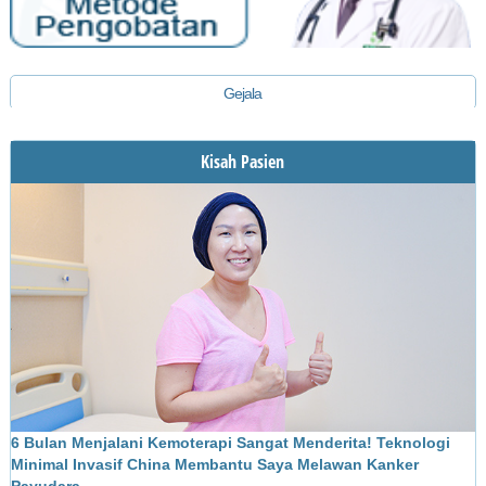
Gejala
Diagnosis
Kisah Pasien
Pengobatan
6 Bulan Menjalani Kemoterapi Sangat Menderita! Teknologi
M
Minimal Invasif China Membantu Saya Melawan Kanker
L
Payudara