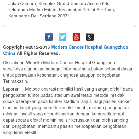
Jalan Cemara, Komplek Grand Cemara Asri no.88s,
kelurahan Medan Estate, Kecamatan Percut Sei Tuan,
Kabupaten Deli Serdang 20371
Copyright ©2012-2015
Modern Cancer Hospital Guangzhou,
China
All Rights Reserved.
Disclaimer: Website Modern Cancer Hospital Guangzhou
sebaiknya digunakan sebagai informasi saja,bukan sebagai dasar
untuk perawatan kesehatan, diagnosa ataupun pengobatan.
Terimakasih.
Laporan ：Metode operasi memiliki hasil yang sangat efektif pada
pengobatan tumor padat, stadium awal tetapi metode ini tidak
cocok diterapkan pada kanker stadium lanjut. Bagi pasien kanker
stadium lanjut yang memiliki kondisi lemah, metode pengobatan
minimal invasif yang dikombinasikan dengan kemoradioterapi
dapat secara efektif meminimalisir kerusakan dan efek samping
dari pengobatan, membantu pasien mendapatkan pengobatan
yang lebih efektif.