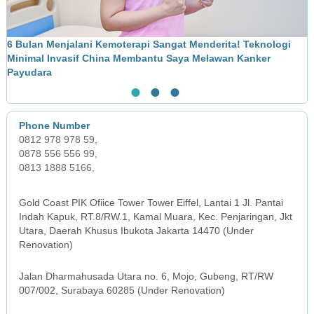
6 Bulan Menjalani Kemoterapi Sangat Menderita! Teknologi
M
Minimal Invasif China Membantu Saya Melawan Kanker
L
Payudara
●
●
●
0812 978 978 59,
0878 556 556 99,
0813 1888 5166,
JAKARTA OFFICE
Gold Coast PIK Ofiice Tower Tower Eiffel, Lantai 1 Jl. Pantai
Indah Kapuk, RT.8/RW.1, Kamal Muara, Kec. Penjaringan, Jkt
Utara, Daerah Khusus Ibukota Jakarta 14470 (Under
Renovation)
SURABAYA OFFICE
Jalan Dharmahusada Utara no. 6, Mojo, Gubeng, RT/RW
007/002, Surabaya 60285 (Under Renovation)
MEDAN OFFICE