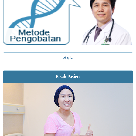
Gejala
Diagnosis
Kisah Pasien
Pengobatan