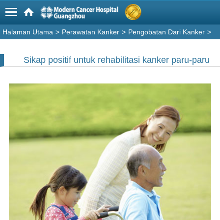
Halaman Utama
>
Perawatan Kanker
>
Pengobatan Dari Kanker
>
Sikap positif untuk rehabilitasi kanker paru-paru