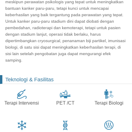
meskipun perawatan psikologis yang tepat untuk meningkatkan
bantuan kanker paru-paru, tetapi kunci untuk mencapai
keberhasilan yang baik tergantung pada perawatan yang tepat.
Untuk kanker paru-paru stadium dini dapat diobati dengan
pembedahan, radioterapi dan kemoterapi, tetapi untuk pasien
dengan stadium lanjut, operasi tidak berlaku, harus
dipertimbangkan cryosurgical, penanaman biji partikel, imunisasi
biologi, di satu sisi dapat meningkatkan keberhasilan terapi, di
sisi lain setelah pengobatan juga dapat mengurangi efek
samping.
Teknologi & Fasilitas
Terapi Intervensi
PET /CT
Terapi Biologi