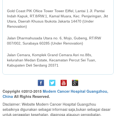
JAKARTA OFFICE
Gold Coast PIK Ofiice Tower Tower Eiffel, Lantai 1 Jl. Pantai
Indah Kapuk, RT.8/RW.1, Kamal Muara, Kec. Penjaringan, Jkt
Utara, Daerah Khusus Ibukota Jakarta 14470 (Under
Renovation)
SURABAYA OFFICE
Jalan Dharmahusada Utara no. 6, Mojo, Gubeng, RT/RW
007/002, Surabaya 60285 (Under Renovation)
MEDAN OFFICE
Jalan Cemara, Komplek Grand Cemara Asri no.88s,
kelurahan Medan Estate, Kecamatan Percut Sei Tuan,
Kabupaten Deli Serdang 20371
Copyright ©2012-2015
Modern Cancer Hospital Guangzhou,
China
All Rights Reserved.
Disclaimer: Website Modern Cancer Hospital Guangzhou
sebaiknya digunakan sebagai informasi saja,bukan sebagai dasar
untuk perawatan kesehatan, diagnosa ataupun pengobatan.