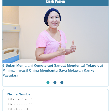
Kisah Pasien
Pengobatan
6 Bulan Menjalani Kemoterapi Sangat Menderita! Teknologi
M
Minimal Invasif China Membantu Saya Melawan Kanker
L
Payudara
●
●
●
0812 978 978 59,
0878 556 556 99,
0813 1888 5166,