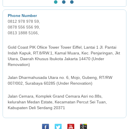
●
●
●
0812 978 978 59,
0878 556 556 99,
0813 1888 5166,
JAKARTA OFFICE
Gold Coast PIK Ofiice Tower Tower Eiffel, Lantai 1 Jl. Pantai
Indah Kapuk, RT.8/RW.1, Kamal Muara, Kec. Penjaringan, Jkt
Utara, Daerah Khusus Ibukota Jakarta 14470 (Under
Renovation)
SURABAYA OFFICE
Jalan Dharmahusada Utara no. 6, Mojo, Gubeng, RT/RW
007/002, Surabaya 60285 (Under Renovation)
MEDAN OFFICE
Jalan Cemara, Komplek Grand Cemara Asri no.88s,
kelurahan Medan Estate, Kecamatan Percut Sei Tuan,
Kabupaten Deli Serdang 20371