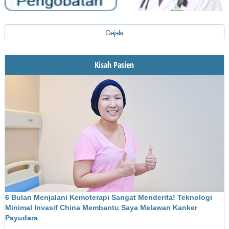
Gejala
Diagnosis
Kisah Pasien
Pengobatan
6 Bulan Menjalani Kemoterapi Sangat Menderita! Teknologi
M
Minimal Invasif China Membantu Saya Melawan Kanker
L
Payudara