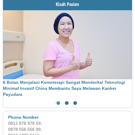
Kisah Pasien
Pengobatan
6 Bulan Menjalani Kemoterapi Sangat Menderita! Teknologi
M
Minimal Invasif China Membantu Saya Melawan Kanker
L
Payudara
●
●
●
0812 978 978 59,
0878 556 556 99,