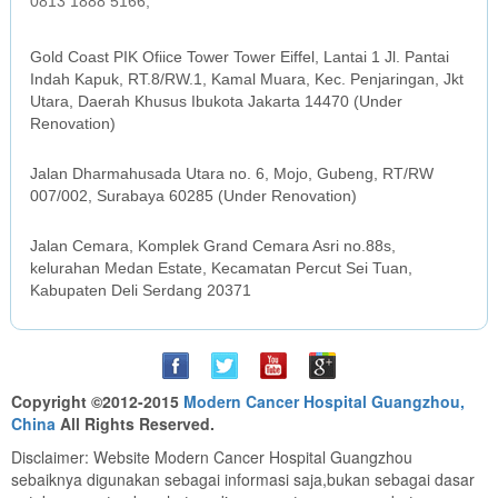
0813 1888 5166,
JAKARTA OFFICE
Gold Coast PIK Ofiice Tower Tower Eiffel, Lantai 1 Jl. Pantai
Indah Kapuk, RT.8/RW.1, Kamal Muara, Kec. Penjaringan, Jkt
Utara, Daerah Khusus Ibukota Jakarta 14470 (Under
Renovation)
SURABAYA OFFICE
Jalan Dharmahusada Utara no. 6, Mojo, Gubeng, RT/RW
007/002, Surabaya 60285 (Under Renovation)
MEDAN OFFICE
Jalan Cemara, Komplek Grand Cemara Asri no.88s,
kelurahan Medan Estate, Kecamatan Percut Sei Tuan,
Kabupaten Deli Serdang 20371
Copyright ©2012-2015
Modern Cancer Hospital Guangzhou,
China
All Rights Reserved.
Disclaimer: Website Modern Cancer Hospital Guangzhou
sebaiknya digunakan sebagai informasi saja,bukan sebagai dasar