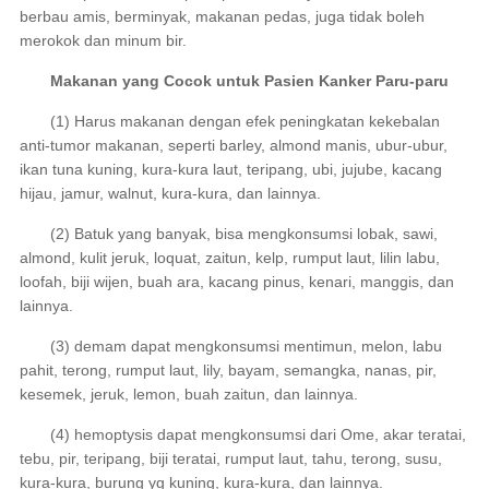
berbau amis, berminyak, makanan pedas, juga tidak boleh
merokok dan minum bir.
Makanan yang Cocok untuk Pasien Kanker Paru-paru
(1) Harus makanan dengan efek peningkatan kekebalan
anti-tumor makanan, seperti barley, almond manis, ubur-ubur,
ikan tuna kuning, kura-kura laut, teripang, ubi, jujube, kacang
hijau, jamur, walnut, kura-kura, dan lainnya.
(2) Batuk yang banyak, bisa mengkonsumsi lobak, sawi,
almond, kulit jeruk, loquat, zaitun, kelp, rumput laut, lilin labu,
loofah, biji wijen, buah ara, kacang pinus, kenari, manggis, dan
lainnya.
(3) demam dapat mengkonsumsi mentimun, melon, labu
pahit, terong, rumput laut, lily, bayam, semangka, nanas, pir,
kesemek, jeruk, lemon, buah zaitun, dan lainnya.
(4) hemoptysis dapat mengkonsumsi dari Ome, akar teratai,
tebu, pir, teripang, biji teratai, rumput laut, tahu, terong, susu,
kura-kura, burung yg kuning, kura-kura, dan lainnya.