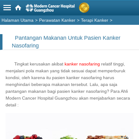
Halaman Utama
>
Perawatan Kanker
>
Terapi Kanker
>
Pantangan Makanan Untuk Pasien Kanker
Nasofaring
Tingkat kerusakan akibat
kanker nasofaring
relatif tinggi,
menjalani pola makan yang tidak sesuai dapat memperburuk
kondisi, oleh karena itu pasien kanker nasofaring harus
menghindari beberapa makanan tersebut. Lalu, apa saja
pantangan makanan bagi pasien kanker nasofaring? Para Ahli
Modern Cancer Hospital Guangzhou akan menjabarkan secara
detail :