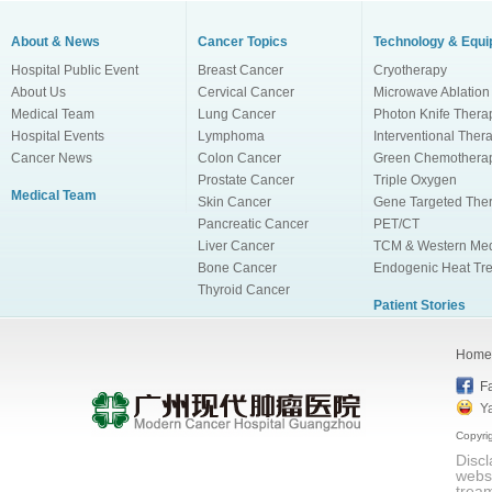
About & News
Cancer Topics
Technology & Equ
Hospital Public Event
Breast Cancer
Cryotherapy
About Us
Cervical Cancer
Microwave Ablation
Medical Team
Lung Cancer
Photon Knife Thera
Hospital Events
Lymphoma
Interventional Ther
Cancer News
Colon Cancer
Green Chemothera
Prostate Cancer
Triple Oxygen
Medical Team
Skin Cancer
Immunotherapy
Gene Targeted The
Pancreatic Cancer
PET/CT
Liver Cancer
TCM & Western Med
Bone Cancer
Endogenic Heat Tr
Thyroid Cancer
Patient Stories
Home
F
Y
Copyri
Discl
websi
tream