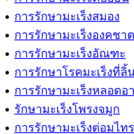
การรักษามะเร็งสมอง
การรักษามะเร็งองคชา
การรักษามะเร็งอัณฑะ
การรักษาโรคมะเร็งที่ลิ้
การรักษามะเร็งหลอดอ
รักษามะเร็งโพรงจมูก
การรักษามะเร็งต่อมไทร