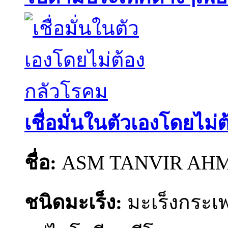
เชื่อมั่นในตัวเองโดยไม
ชื่อ:
ASM TANVIR AH
ชนิดมะเร็ง:
มะเร็งกระเ