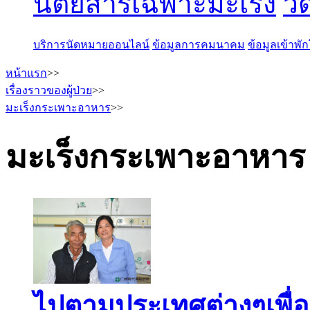
นิตยสารเฉพาะมะเร็ง
วี
บริการนัดหมายออนไลน์
ข้อมูลการคมนาคม
ข้อมูลเข้าพ
หน้าแรก
>>
เรื่องราวของผู้ป่วย
>>
มะเร็งกระเพาะอาหาร
>>
มะเร็งกระเพาะอาหาร
ไปตามประเทศต่างๆเพื่