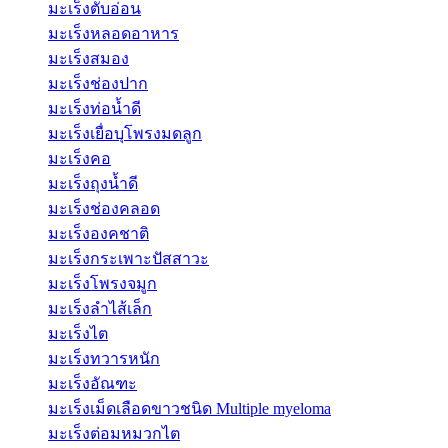
มะเร็งตับอ่อน
มะเร็งหลอดอาหาร
มะเร็งสมอง
มะเร็งช่องปาก
มะเร็งท่อน้ำดี
มะเร็งเยื่อบุโพรงมดลูก
มะเร็งคอ
มะเร็งถุงน้ำดี
มะเร็งช่องคลอด
มะเร็งองคชาติ
มะเร็งกระเพาะปัสสาวะ
มะเร็งโพรงจมูก
มะเร็งลำไส้เล็ก
มะเร็งไต
มะเร็งทวารหนัก
มะเร็งอัณฑะ
มะเร็งเม็ดเลือดขาวชนิด Multiple myeloma
มะเร็งต่อมหมวกไต