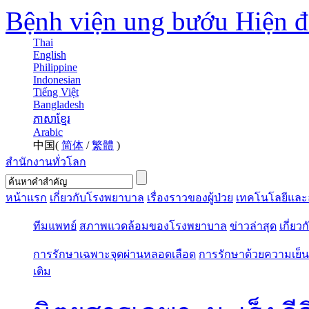
Bệnh viện ung bướu Hiện 
Thai
English
Philippine
Indonesian
Tiếng Việt
Bangladesh
ភាសាខ្មែរ
Arabic
中国(
简体
/
繁體
)
สำนักงานทั่วโลก
หน้าแรก
เกี่ยวกับโรงพยาบาล
เรื่องราวของผู้ป่วย
เทคโนโลยีและ
ทีมแพทย์
สภาพแวดล้อมของโรงพยาบาล
ข่าวล่าสุด
เกี่ยว
การรักษาเฉพาะจุดผ่านหลอดเลือด
การรักษาด้วยความเย็น
เติม