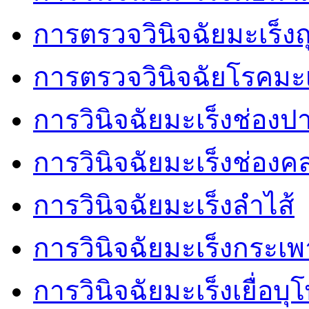
การตรวจวินิจฉัยมะเร็งถุ
การตรวจวินิจฉัยโรคมะ
การวินิจฉัยมะเร็งช่องป
การวินิจฉัยมะเร็งช่อง
การวินิจฉัยมะเร็งลำไส้
การวินิจฉัยมะเร็งกระเ
การวินิจฉัยมะเร็งเยื่อบ