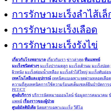
การรักษามะเร็งลำไส้เล็
การรักษามะเร็งเลือด
การรักษามะเร็งรังไข่
เกี่ยวกับโรงพยาบาล
เกี่ยวกับเรา
ข่าวล่าสุด
ทีมแพทย์
มะเร็งชนิดต่างๆ
มะเร็งปากมดลูก
มะเร็งเต้านม
มะเร็งปอด
ผิวหนัง
มะเร็งต่อมน้ำเหลือง
มะเร็งลำไส้ใหญ่
มะเร็งตับอ่อ
เทคโนโลยีและอุปกรณ์
เทคนิคแบเฉพาะจุดผ่านหลอดเลือด
ความถี่สูง
เทคนิคการใช้ความร้อน
สเต็มเซลล์
ยีนบำบัด
การฉ
PET/CT
ศูนย์บริการ
บริการนัดหมายออนไลน์
ข้อมูลการคมนาคม
ข
แพทย์
เรื่องราวของผู้ป่วย
ศูนย์มัลติมีเดีย
นิตยสารเฉพาะมะเร็ง
วีดีโอ