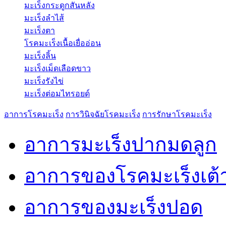
มะเร็งกระดูกสันหลัง
มะเร็งลำไส้
มะเร็งตา
โรคมะเร็งเนื้อเยื่ออ่อน
มะเร็งลิ้น
มะเร็งเม็ดเลือดขาว
มะเร็งรังไข่
มะเร็งต่อมไทรอยด์
อาการโรคมะเร็ง
การวินิจฉัยโรคมะเร็ง
การรักษาโรคมะเร็ง
อาการมะเร็งปากมดลูก
อาการของโรคมะเร็งเต
อาการของมะเร็งปอด