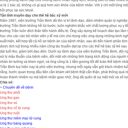
trong phòng bệnh cấp cứu những bệnh nhân nguy kịch; không biết có bao nhiêu dịp
vị là 1 bác sỹ, không có gì quý hơn sức khỏe của bệnh nhân. Với ý chí một lòng mộ
hồi phục lại sức khoẻ.
Tận tình truyền dạy cho thế hệ bác sỹ mới
Năm 1997, viện trưởng Trần Binh đã lên vị trí lãnh đạo, đảm nhiệm quản lý nghiệp vụ
trưởng Trần Binh không hề lùi bước, luôn nghiêm khắc với chất lượng phục vụ y tế,
trưởng Trần luôn đích thân tiến hành điều trị. Ông xây dựng kế hoạch đào tạo lâm 
học cho các cán bộ nhân viên y tế mà còn chú trọng việc ứng dụng những kinh nghi
xuất hiện, kết hợp tất cả hồ sơ bệnh án của bệnh nhân, sau đó tiến hành phân tích
được tích luỹ trong nhiều năm công tác truyền đạt lại cho các thế hệ bác sỹ trẻ sa
dài tuổi thọ, giảm bớt đau đớn. Dưới sự lãnh đạo của viện trưởng Trần Binh, đội n
xử lý mâu thuẫn của bệnh viện, đối mặt với những tình trạng kích động của người n
nhân tin tưởng và khen ngợi, và ông cũng là 1 tấm gương tốt để toàn thể bệnh nh
Trần Binh tuy hiện nay là phó viện trưởng, nhưng mỗi ngày vẫn giữ trách nhiệm t
rằng, bước quan trọng đầu tiên cần khám xét bệnh thật cẩn thận, phải thông quá n
hoàn thành nhiệm vụ mà bệnh nhân giao nhờ, ông đã quên đi sự mệt mỏi và số lượ
Chia sẻ:
+
Chuyên đề về bệnh
Ung thư phổi
Ung thư gan
Ung thư vú
Ung thư cổ tử cung
Ung thư ruột
Ung thư niêm mạc tử cung
Ung thư bàng quang