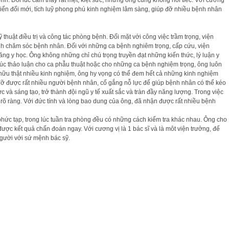
. Đôi lúc cảm thấy rất mệt, kiệt sức, nhưng ông cũng không hối tiếc. Với cương
triển đổi mới, tích luỹ phong phú kinh nghiệm lâm sàng, giúp đỡ nhiều bệnh nhân
ỹ thuật điều trị và công tác phòng bệnh. Đối mặt với công việc trầm trọng, viện
 hình chăm sóc bệnh nhân. Đối với những ca bệnh nghiêm trọng, cấp cứu, viện
ăng y học. Ông không những chỉ chú trọng truyền đạt những kiến thức, lý luận y
, lúc thảo luận cho ca phẫu thuật hoặc cho những ca bệnh nghiệm trọng, ông luôn
sở hữu thật nhiều kinh nghiệm, ông hy vọng có thể đem hết cả những kinh nghiệm
úp đỡ được rất nhiều người bệnh nhân, cố gắng nỗ lực để giúp bệnh nhân có thể kéo
 và sáng tạo, trở thành đội ngũ y tế xuất sắc và tràn đầy năng lượng. Trong việc
c rõ ràng. Với đức tính và lòng bao dung của ông, đã nhận được rất nhiều bệnh
hức tạp, trong lúc tuần tra phòng đều có những cách kiểm tra khác nhau. Ông cho
ược kết quả chẩn đoán ngay. Với cương vị là 1 bác sĩ và là môt viện trưởng, để
người với sứ mệnh bác sỹ.