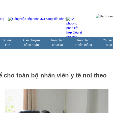
Tin ung
Câu chuyện
Trung tâm
Trung tâm
Chuyên
thư
bệnh nhân
phục vụ
truyền thông
hoạt
 cho toàn bộ nhân viên y tế noi theo