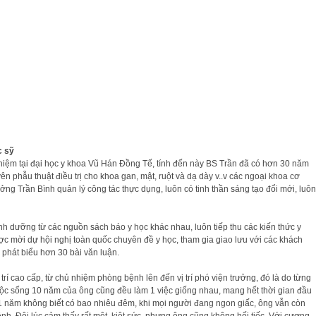
c sỹ
nghiệm tại đại học y khoa Vũ Hán Đồng Tế, tính đến này BS Trần đã có hơn 30 năm
 phẫu thuật điều trị cho khoa gan, mật, ruột và dạ dày v..v các ngoại khoa cơ
ng Trần Bình quản lý công tác thực dụng, luôn có tinh thần sáng tạo đổi mới, luôn
h dưỡng từ các nguồn sách báo y học khác nhau, luôn tiếp thu các kiến thức y
ược mời dự hội nghị toàn quốc chuyên đề y học, tham gia giao lưu với các khách
 phát biểu hơn 30 bài văn luận.
rí cao cấp, từ chủ nhiệm phòng bệnh lên đến vị trí phó viện trưởng, đó là do từng
Cuộc sống 10 năm của ông cũng đều làm 1 việc giống nhau, mang hết thời gian đầu
uệ, 1 năm không biết có bao nhiêu đêm, khi mọi người đang ngon giấc, ông vẫn còn