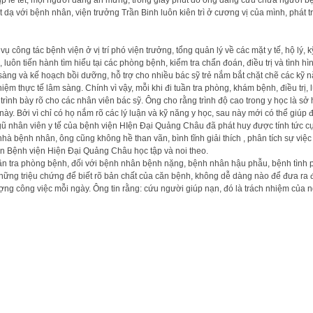
 lễ tết, mọi người đang ăn mừng, trong giây phút đó ông đang cứu chữa người bệnh
t dạ với bệnh nhân, viện trưởng Trần Binh luôn kiên trì ở cương vị của mình, phát 
 công tác bệnh viện ở vị trí phó viện trưởng, tổng quản lý về các mặt y tế, hộ lý, k
 luôn tiến hành tìm hiểu tại các phòng bệnh, kiểm tra chẩn đoán, điều trị và tình
sàng và kế hoạch bồi dưỡng, hỗ trợ cho nhiều bác sỹ trẻ nắm bắt chặt chẽ các kỹ n
ệm thực tế lâm sàng. Chính vì vậy, mỗi khi đi tuần tra phòng, khám bệnh, điều trị
 trình bày rõ cho các nhân viên bác sỹ. Ông cho rằng trình độ cao trong y học là 
u này. Bởi vì chỉ có họ nắm rõ các lý luận và kỹ năng y học, sau này mới có thể gi
gũ nhân viên y tế của bệnh viện HIện Đại Quảng Châu đã phát huy được tính tức cực
hà bệnh nhân, ông cũng không hề than vãn, bình tĩnh giải thích , phân tích sự việ
ân Bệnh viện Hiện Đại Quảng Châu học tập và noi theo.
uần tra phòng bệnh, đối với bệnh nhân bệnh nặng, bệnh nhân hậu phẫu, bệnh tình p
hững triệu chứng để biết rõ bản chất của căn bệnh, không dễ dàng nào để đưa ra đ
ng công việc mỗi ngày. Ông tin rằng: cứu người giúp nạn, đó là trách nhiệm của 