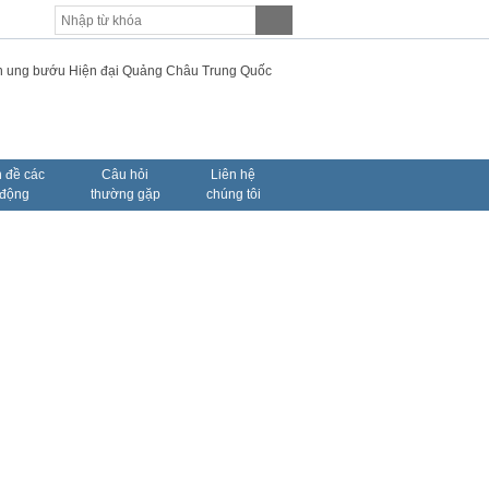
 đề các
Câu hỏi
Liên hệ
 động
thường gặp
chúng tôi