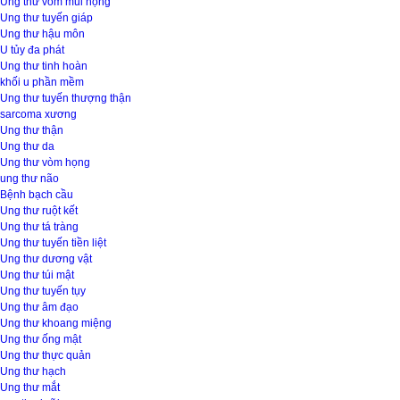
Ung thư vòm mũi họng
Ung thư tuyến giáp
Ung thư hậu môn
U tủy đa phát
Ung thư tinh hoàn
khối u phần mềm
Ung thư tuyến thượng thận
sarcoma xương
Ung thư thận
Ung thư da
Ung thư vòm họng
ung thư não
Bệnh bạch cầu
Ung thư ruột kết
Ung thư tá tràng
Ung thư tuyến tiền liệt
Ung thư dương vật
Ung thư túi mật
Ung thư tuyến tụy
Ung thư âm đạo
Ung thư khoang miệng
Ung thư ống mật
Ung thư thực quản
Ung thư hạch
Ung thư mắt