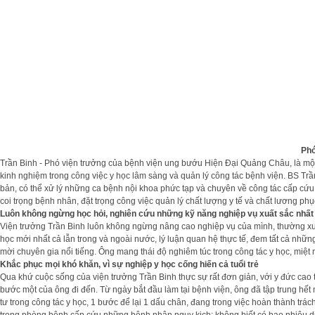
Phó
Trần Binh - Phó viện trưởng của bệnh viện ung bướu Hiện Đại Quảng Châu, là một v
kinh nghiệm trong công việc y học lâm sàng và quản lý công tác bệnh viện. BS Trần
bản, có thể xử lý những ca bệnh nội khoa phức tạp và chuyên về công tác cấp cứu 
coi trọng bệnh nhân, đặt trọng công việc quản lý chất lượng y tế và chất lương phụ
Luôn không ngừng học hỏi, nghiên cứu những kỹ năng nghiệp vụ xuất sắc nhất
Viện trưởng Trần Binh luôn không ngừng nâng cao nghiệp vụ của mình, thường xuy
học mới nhất cả lẫn trong và ngoài nước, lý luận quan hệ thực tế, đem tất cả nhữ
mời chuyên gia nổi tiếng. Ông mang thái độ nghiêm túc trong công tác y học, miệ
Khắc phục mọi khó khăn, vì sự nghiệp y học cống hiến cả tuổi trẻ
Qua khứ cuộc sống của viện trưởng Trần Binh thực sự rất đơn giản, với y đức cao t
bước một của ông đi đến. Từ ngày bắt đầu làm tại bệnh viện, ông đã tập trung hết
tư trong công tác y học, 1 bước để lại 1 dấu chân, đang trong việc hoàn thành trá