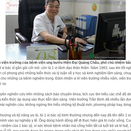
 viện trường của bệnh viện ung bướu Hiện Đại Quảng Châu, phó chủ nhiệm bá
ị bác sĩ gần gũi cởi mở, còn là 1 vị lãnh đạo thân thiện. Năm 1983, sau khi tốt 
 có phong phú những kiến thức và lý luận về y học và kinh nghiệm lâm sáng, chuyên
cho những ca bệnh nghiệm trọng. Đảm nhiện vị trí viện trưởng nhiều năm, viện trưở
c vụ
ên nghiên cứu trên những sách báo chuyên khoa, tích cực tìm hiểu các chế độ din
ng kiến thức áp dụng vào thực tiễn lâm sàng. Viện trưởng Trần Binh đã nhiều lần đ
t mài nghiên cứu, không ngừng tìm hiểu những kỹ thuật mới, phương pháp hay, từng
hượng và kỹ năng ưu tú, từ 1 vị bác sỹ bình thường nhưng đến nay đã lên đến 1 vị t
 mình vào sự nghiệp y tế. Ông dùng hành động để đi thực hiện giá trị cuộc sống. 
ch nhiệm của 1 bác sỹ, vì sức khoẻ bệnh nhân mà cống hiến tất cả tuổi trẻ và trí t