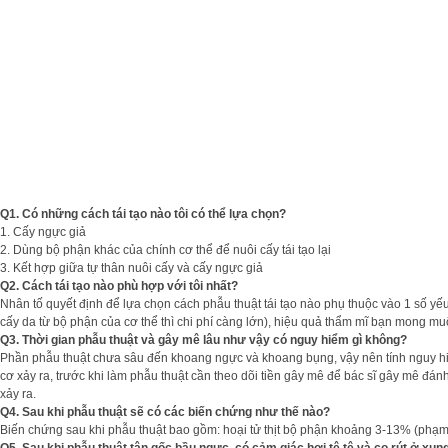
Q1. Có những cách tái tạo nào tôi có thể lựa chọn?
1. Cấy ngực giả
2. Dùng bộ phận khác của chính cơ thể để nuôi cấy tái tạo lại
3. Kết hợp giữa tự thân nuôi cấy và cấy ngực giả
Q2. Cách tái tạo nào phù hợp với tôi nhất?
Nhân tố quyết định để lựa chọn cách phẫu thuật tái tạo nào phụ thuộc vào 1 số yếu
cấy da từ bộ phận của cơ thể thì chi phí càng lớn), hiệu quả thẩm mĩ bạn mong mu
Q3. Thời gian phẫu thuật và gây mê lâu như vậy có nguy hiểm gì không?
Phần phẫu thuật chưa sâu đến khoang ngực và khoang bụng, vậy nên tính nguy hiể
cơ xảy ra, trước khi làm phẫu thuật cần theo dõi tiền gây mê để bác sĩ gây mê đán
xảy ra.
Q4. Sau khi phẫu thuật sẽ có các biến chứng như thế nào?
Biến chứng sau khi phẫu thuật bao gồm: hoại tử thịt bộ phận khoảng 3-13% (phạm 