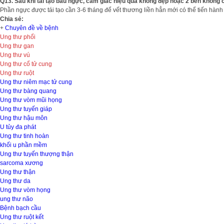
Q13. Sau khi tái tạo bầu ngực, cảm giác hiệu quả không đẹp hoặc 2 bên không c
Phần ngực được tái tạo cần 3-6 tháng để vết thương liền hẳn mới có thể tiến hành 
Chia sẻ:
+
Chuyên đề về bệnh
Ung thư phổi
Ung thư gan
Ung thư vú
Ung thư cổ tử cung
Ung thư ruột
Ung thư niêm mạc tử cung
Ung thư bàng quang
Ung thư vòm mũi họng
Ung thư tuyến giáp
Ung thư hậu môn
U tủy đa phát
Ung thư tinh hoàn
khối u phần mềm
Ung thư tuyến thượng thận
sarcoma xương
Ung thư thận
Ung thư da
Ung thư vòm họng
ung thư não
Bệnh bạch cầu
Ung thư ruột kết