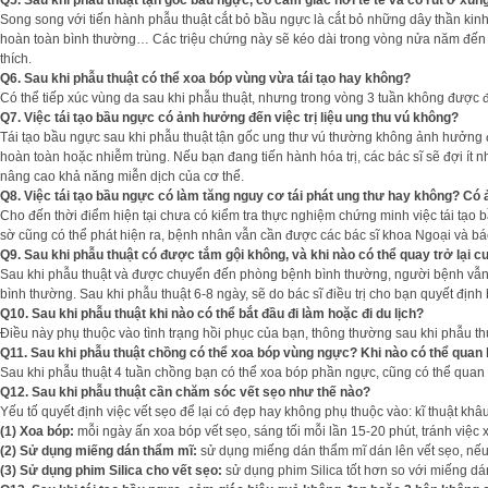
Q5. Sau khi phẫu thuật tận gốc bầu ngực, có cảm giác hơi tê tê và co rút ở x
Song song với tiến hành phẫu thuật cắt bỏ bầu ngực là cắt bỏ những dây thần kinh
hoàn toàn bình thường… Các triệu chứng này sẽ kéo dài trong vòng nửa năm đến 1
thích.
Q6. Sau khi phẫu thuật có thể xoa bóp vùng vừa tái tạo hay không?
Có thể tiếp xúc vùng da sau khi phẫu thuật, nhưng trong vòng 3 tuần không được
Q7. Việc tái tạo bầu ngực có ảnh hưởng đến việc trị liệu ung thu vú không?
Tái tạo bầu ngực sau khi phẫu thuật tận gốc ung thư vú thường không ảnh hưởng đ
hoàn toàn hoặc nhiễm trùng. Nếu bạn đang tiến hành hóa trị, các bác sĩ sẽ đợi ít
nâng cao khả năng miễn dịch của cơ thể.
Q8. Việc tái tạo bầu ngực có làm tăng nguy cơ tái phát ung thư hay không? C
Cho đến thời điểm hiện tại chưa có kiểm tra thực nghiệm chứng minh việc tái tạ
sờ cũng có thể phát hiện ra, bệnh nhân vẫn cần được các bác sĩ khoa Ngoại và bác
Q9. Sau khi phẫu thuật có được tắm gội không, và khi nào có thể quay trở lại
Sau khi phẫu thuật và được chuyển đến phòng bệnh bình thường, người bệnh vẫn cần
bình thường. Sau khi phẫu thuật 6-8 ngày, sẽ do bác sĩ điều trị cho bạn quyết 
Q10. Sau khi phẫu thuật khi nào có thể bắt đầu đi làm hoặc đi du lịch?
Điều này phụ thuộc vào tình trạng hồi phục của bạn, thông thường sau khi phẫu thu
Q11. Sau khi phẫu thuật chồng có thể xoa bóp vùng ngực? Khi nào có thể quan h
Sau khi phẫu thuật 4 tuần chồng bạn có thể xoa bóp phần ngực, cũng có thể quan h
Q12. Sau khi phẫu thuật cần chăm sóc vết sẹo như thế nào?
Yếu tố quyết định việc vết sẹo để lại có đẹp hay không phụ thuộc vào: kĩ thuật 
(1) Xoa bóp:
mỗi ngày ấn xoa bóp vết sẹo, sáng tối mỗi lần 15-20 phút, tránh việc
(2) Sử dụng miếng dán thẩm mĩ:
sử dụng miếng dán thẩm mĩ dán lên vết sẹo, nếu 
(3) Sử dụng phim Silica cho vết sẹo:
sử dụng phim Silica tốt hơn so với miếng dá