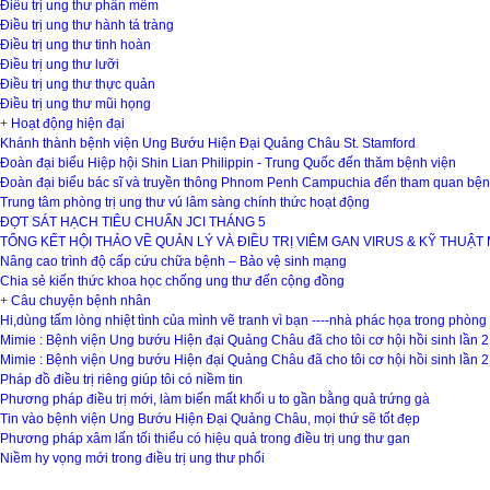
Điều trị ung thư phần mềm
Điều trị ung thư hành tá tràng
Điều trị ung thư tinh hoàn
Điều trị ung thư lưỡi
Điều trị ung thư thực quản
Điều trị ung thư mũi họng
+
Hoạt động hiện đại
Khánh thành bệnh viện Ung Bướu Hiện Đại Quảng Châu St. Stamford
Đoàn đại biểu Hiệp hội Shin Lian Philippin - Trung Quốc đến thăm bệnh viện
Đoàn đại biểu bác sĩ và truyền thông Phnom Penh Campuchia đến tham quan bện
Trung tâm phòng trị ung thư vú lâm sàng chính thức hoạt động
ĐỢT SÁT HẠCH TIÊU CHUẨN JCI THÁNG 5
TỔNG KẾT HỘI THẢO VỀ QUẢN LÝ VÀ ĐIỀU TRỊ VIÊM GAN VIRUS & KỸ THUẬT
Nâng cao trình độ cấp cứu chữa bệnh – Bảo vệ sinh mạng
Chia sẻ kiến thức khoa học chống ung thư đến cộng đồng
+
Câu chuyện bệnh nhân
Hi,dùng tấm lòng nhiệt tình của mình vẽ tranh vì bạn ----nhà phác họa trong phòn
Mimie : Bệnh viện Ung bướu Hiện đại Quảng Châu đã cho tôi cơ hội hồi sinh lần 2
Mimie : Bệnh viện Ung bướu Hiện đại Quảng Châu đã cho tôi cơ hội hồi sinh lần 2
Pháp đồ điều trị riêng giúp tôi có niềm tin
Phương pháp điều trị mới, làm biến mất khối u to gần bằng quả trứng gà
Tin vào bệnh viện Ung Bướu Hiện Đại Quảng Châu, mọi thứ sẽ tốt đẹp
Phương pháp xâm lấn tối thiểu có hiệu quả trong điều trị ung thư gan
Niềm hy vọng mới trong điều trị ung thư phổi