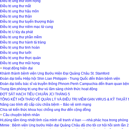
Điều trị ung thư vòm họng
Điều trị ung thư mắt
Điều trị ung thư hậu môn
Điều trị ung thư thận
Điều trị ung thư tuyến thượng thận
Điều trị ung thư niêm mạc tử cung
Điều trị U tủy đa phát
Điều trị ung thư phần mềm
Điều trị ung thư hành tá tràng
Điều trị ung thư tinh hoàn
Điều trị ung thư lưỡi
Điều trị ung thư thực quản
Điều trị ung thư mũi họng
+
Hoạt động hiện đại
Khánh thành bệnh viện Ung Bướu Hiện Đại Quảng Châu St. Stamford
Đoàn đại biểu Hiệp hội Shin Lian Philippin - Trung Quốc đến thăm bệnh viện
Đoàn đại biểu bác sĩ và truyền thông Phnom Penh Campuchia đến tham quan bện
Trung tâm phòng trị ung thư vú lâm sàng chính thức hoạt động
ĐỢT SÁT HẠCH TIÊU CHUẨN JCI THÁNG 5
TỔNG KẾT HỘI THẢO VỀ QUẢN LÝ VÀ ĐIỀU TRỊ VIÊM GAN VIRUS & KỸ THUẬT
Nâng cao trình độ cấp cứu chữa bệnh – Bảo vệ sinh mạng
Chia sẻ kiến thức khoa học chống ung thư đến cộng đồng
+
Câu chuyện bệnh nhân
Hi,dùng tấm lòng nhiệt tình của mình vẽ tranh vì bạn ----nhà phác họa trong phòn
Mimie : Bệnh viện Ung bướu Hiện đại Quảng Châu đã cho tôi cơ hội hồi sinh lần 2