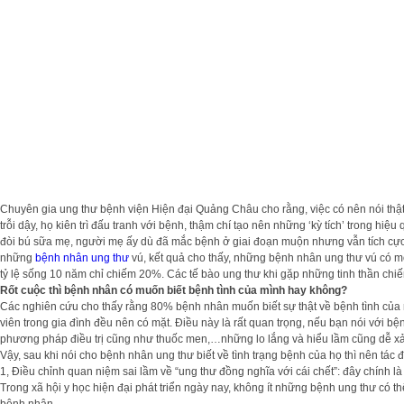
Chuyên gia ung thư bệnh viện Hiện đại Quảng Châu cho rằng, việc có nên nói thật t
trỗi dậy, họ kiên trì đấu tranh với bệnh, thậm chí tạo nên những ‘kỳ tích’ trong 
đòi bú sữa mẹ, người mẹ ấy dù đã mắc bệnh ở giai đoạn muộn nhưng vẫn tích cực k
những
bệnh nhân ung thư
vú, kết quả cho thấy, những bệnh nhân ung thư vú có mộ
tỷ lệ sống 10 năm chỉ chiếm 20%. Các tế bào ung thư khi gặp những tinh thần chiến 
Rốt cuộc thì bệnh nhân có muốn biết bệnh tình của mình hay không?
Các nghiên cứu cho thấy rằng 80% bệnh nhân muốn biết sự thật về bệnh tình của m
viên trong gia đình đều nên có mặt. Điều này là rất quan trọng, nếu bạn nói với 
phương pháp điều trị cũng như thuốc men,…những lo lắng và hiểu lầm cũng dễ xảy 
Vậy, sau khi nói cho bệnh nhân ung thư biết về tình trạng bệnh của họ thì nên tác
1, Điều chỉnh quan niệm sai lầm về “ung thư đồng nghĩa với cái chết”: đây chính 
Trong xã hội y học hiện đại phát triển ngày nay, không ít những bệnh ung thư có t