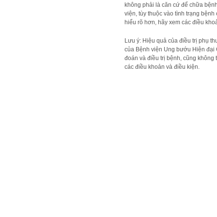
không phải là căn cứ để chữa bệnh
viện, tùy thuộc vào tình trạng bện
hiểu rõ hơn, hãy xem các điều khoả
Lưu ý: Hiệu quả của điều trị phụ t
của Bệnh viện Ung bướu Hiện đại 
đoán và điều trị bệnh, cũng không t
các điều khoản và điều kiện.