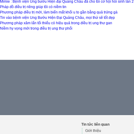
Mimie : Bệnh viện Ung bướu Hiện đại Quảng Châu đã cho tôi cơ hội hồi sinh lần 2
Pháp đồ điều trị riêng giúp tôi có niềm tin
Phương pháp điều trị mới, làm biến mất khối u to gần bằng quả trứng gà
Tin vào bệnh viện Ung Bướu Hiện Đại Quảng Châu, mọi thứ sẽ tốt đẹp
Phương pháp xâm lấn tối thiểu có hiệu quả trong điều trị ung thư gan
Niềm hy vọng mới trong điều trị ung thư phổi
Tin tức liên quan
Giới thiệu