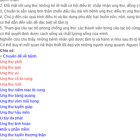
bệnh nhân.
2, Đối mặt với ung thư, không bỏ lỡ mất cơ hội điều trị: chấp nhận ung thư, đồng ý t
3, Chuẩn bị sẵn sàng tinh thần chiến đấu lâu dài với bệnh ung thư: điều trị ung thư 
4, Chú ý đến các quá trình điều trị và tác dụng phụ độc hại: buồn nôn, nôn, rụ
có thể dẫn đến vấn đề đặc biệt về tâm lý.
5, Tham gia câu lạc bộ phòng chống ung thư: các thành viên trong câu lạc bộ cùng
có thể quyết định được cách sống và chất lượng sống của mình.
Nghiên cứu cho thấy, những bệnh nhân giữ được tâm lý và hành vi như sau thì tỷ lệ 
Có thể duy trì mối quan hệ thân thiết tốt đẹp với những người xung quanh. Ngược 
Chia sẻ:
+
Chuyên đề về bệnh
Ung thư phổi
Ung thư gan
Ung thư vú
Ung thư cổ tử cung
Ung thư ruột
Ung thư niêm mạc tử cung
Ung thư bàng quang
Ung thư vòm mũi họng
Ung thư tuyến giáp
Ung thư hậu môn
U tủy đa phát
Ung thư tinh hoàn
khối u phần mềm
Ung thư tuyến thượng thận