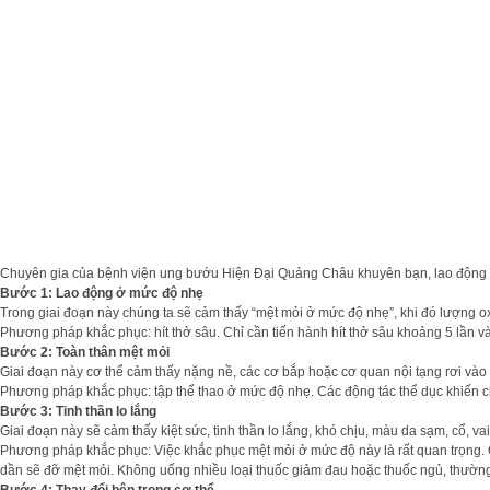
Chuyên gia của bệnh viện ung bướu Hiện Đại Quảng Châu khuyên bạn, lao động nặ
Bước 1: Lao động ở mức độ nhẹ
Trong giai đoạn này chúng ta sẽ cảm thấy “mệt mỏi ở mức độ nhẹ”, khi đó lượng oxy
Phương pháp khắc phục: hít thở sâu. Chỉ cần tiến hành hít thở sâu khoảng 5 lần và
Bước 2: Toàn thân mệt mỏi
Giai đoạn này cơ thể cảm thấy nặng nề, các cơ bắp hoặc cơ quan nội tạng rơi vào 
Phương pháp khắc phục: tập thể thao ở mức độ nhẹ. Các động tác thể dục khiến ch
Bước 3: Tinh thần lo lắng
Giai đoạn này sẽ cảm thấy kiệt sức, tinh thần lo lắng, khó chịu, màu da sạm, cổ,
Phương pháp khắc phục: Việc khắc phục mệt mỏi ở mức độ này là rất quan trọng. 
dần sẽ đỡ mệt mỏi. Không uống nhiều loại thuốc giảm đau hoặc thuốc ngủ, thường x