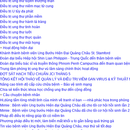
Điều trị ung thư tuyến thượng thận
Điều trị ung thư niêm mạc tử cung
Điều trị U tủy đa phát
Điều trị ung thư phần mềm
Điều trị ung thư hành tá tràng
Điều trị ung thư tinh hoàn
Điều trị ung thư lưỡi
Điều trị ung thư thực quản
Điều trị ung thư mũi họng
+
Hoạt động hiện đại
Khánh thành bệnh viện Ung Bướu Hiện Đại Quảng Châu St. Stamford
Đoàn đại biểu Hiệp hội Shin Lian Philippin - Trung Quốc đến thăm bệnh viện
Đoàn đại biểu bác sĩ và truyền thông Phnom Penh Campuchia đến tham quan bện
Trung tâm phòng trị ung thư vú lâm sàng chính thức hoạt động
ĐỢT SÁT HẠCH TIÊU CHUẨN JCI THÁNG 5
TỔNG KẾT HỘI THẢO VỀ QUẢN LÝ VÀ ĐIỀU TRỊ VIÊM GAN VIRUS & KỸ THUẬT
Nâng cao trình độ cấp cứu chữa bệnh – Bảo vệ sinh mạng
Chia sẻ kiến thức khoa học chống ung thư đến cộng đồng
+
Câu chuyện bệnh nhân
Hi,dùng tấm lòng nhiệt tình của mình vẽ tranh vì bạn ----nhà phác họa trong phòn
Mimie : Bệnh viện Ung bướu Hiện đại Quảng Châu đã cho tôi cơ hội hồi sinh lần 2
Mimie : Bệnh viện Ung bướu Hiện đại Quảng Châu đã cho tôi cơ hội hồi sinh lần 2
Pháp đồ điều trị riêng giúp tôi có niềm tin
Phương pháp điều trị mới, làm biến mất khối u to gần bằng quả trứng gà
Tin vào bệnh viện Ung Bướu Hiện Đại Quảng Châu, mọi thứ sẽ tốt đẹp