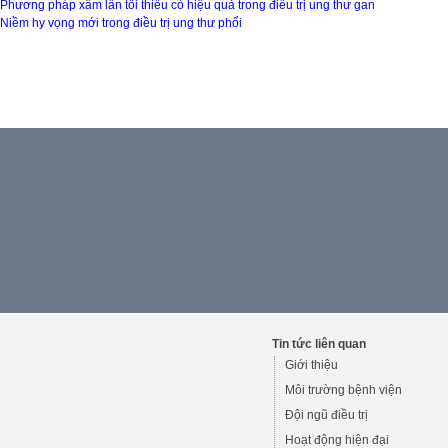
Phương pháp xâm lấn tối thiểu có hiệu quả trong điều trị ung thư gan
Niềm hy vọng mới trong điều trị ung thư phổi
Tin tức liên quan
Giới thiệu
Môi trường bệnh viện
Đội ngũ điều trị
Hoạt động hiện đại