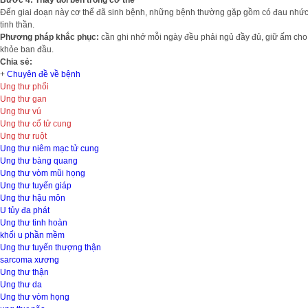
Bước 4: Thay đổi bên trong cơ thể
Đến giai đoạn này cơ thể đã sinh bệnh, những bệnh thường gặp gồm có đau nhức vù
tinh thần.
Phương pháp khắc phục:
cần ghi nhớ mỗi ngày đều phải ngủ đầy đủ, giữ ấm cho c
khỏe ban đầu.
Chia sẻ:
+
Chuyên đề về bệnh
Ung thư phổi
Ung thư gan
Ung thư vú
Ung thư cổ tử cung
Ung thư ruột
Ung thư niêm mạc tử cung
Ung thư bàng quang
Ung thư vòm mũi họng
Ung thư tuyến giáp
Ung thư hậu môn
U tủy đa phát
Ung thư tinh hoàn
khối u phần mềm
Ung thư tuyến thượng thận
sarcoma xương
Ung thư thận
Ung thư da
Ung thư vòm họng