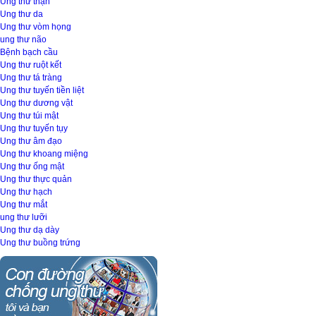
Ung thư thận
Ung thư da
Ung thư vòm họng
ung thư não
Bệnh bạch cầu
Ung thư ruột kết
Ung thư tá tràng
Ung thư tuyến tiền liệt
Ung thư dương vật
Ung thư túi mật
Ung thư tuyến tụy
Ung thư âm đạo
Ung thư khoang miệng
Ung thư ống mật
Ung thư thực quản
Ung thư hạch
Ung thư mắt
ung thư lưỡi
Ung thư dạ dày
Ung thư buồng trứng