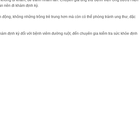
n mà không đi khám, để tránh nhầm lẫn. Chuyên gia ung thư bệnh viện Ung bướu Hiện
ân nên đi khám định kỳ.
n động, không những trông trẻ trung hơn mà còn có thể phòng tránh ung thư, đặc
khám định kỳ đối với bệnh viêm đường ruột, đến chuyên gia kiểm tra sức khỏe định