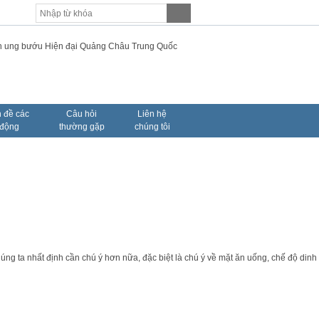
 đề các
Câu hỏi
Liên hệ
 động
thường gặp
chúng tôi
ng ta nhất định cần chú ý hơn nữa, đặc biệt là chú ý về mặt ăn uống, chế độ dinh