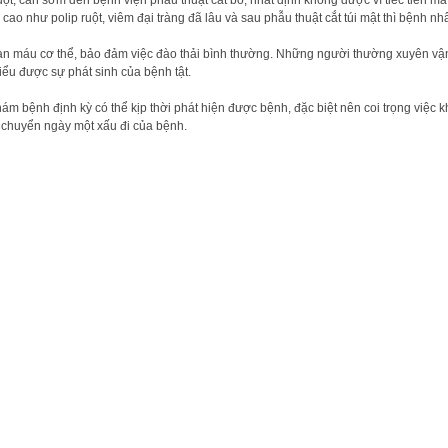
p ruột, cần sớm đến bệnh viện phẫu thuật cắt bỏ, nhất định không được vì tiếc tiề
như polip ruột, viêm đại tràng đã lâu và sau phẫu thuật cắt túi mật thì bệnh nh
hoàn máu cơ thể, bảo đảm việc đào thải bình thường. Những người thường xuyên vậ
hiểu được sự phát sinh của bệnh tật.
m bệnh định kỳ có thể kịp thời phát hiện được bệnh, đặc biệt nên coi trọng việc 
ến chuyển ngày một xấu đi của bệnh.