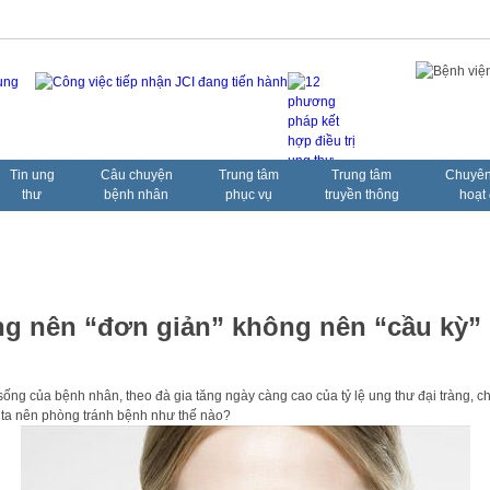
Tin ung
Câu chuyện
Trung tâm
Trung tâm
Chuyên
thư
bệnh nhân
phục vụ
truyền thông
hoạt
ống nên “đơn giản” không nên “cầu kỳ”
g của bệnh nhân, theo đà gia tăng ngày càng cao của tỷ lệ ung thư đại tràng, chú
 ta nên phòng tránh bệnh như thế nào?