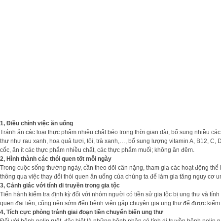
1, Điều chỉnh việc ăn uống
Tránh ăn các loại thực phẩm nhiều chất béo trong thời gian dài, bổ sung nhiều các
thư như rau xanh, hoa quả tươi, tỏi, trà xanh,…, bổ sung lượng vitamin A, B12, C
cốc, ăn ít các thực phẩm nhiều chất, các thực phẩm muối; không ăn đêm.
2, Hình thành các thói quen tốt mỗi ngày
Trong cuộc sống thường ngày, cần theo dõi cân nặng, tham gia các hoạt động thể l
thông qua việc thay đổi thói quen ăn uống của chúng ta để làm gia tăng nguy cơ u
3, Cảnh giác với tính di truyền trong gia tộc
Tiến hành kiểm tra định kỳ đối với nhóm người có tiền sử gia tộc bị ung thư và tính
quen đại tiện, cũng nên sớm đến bệnh viện gặp chuyên gia ung thư để được kiểm t
4, Tích cực phòng tránh giai đoạn tiền chuyển biến ung thư