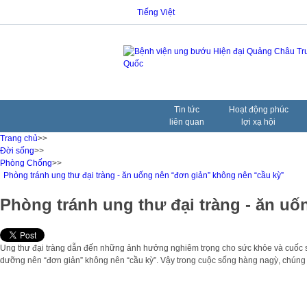
Tiếng Việt
Tin tức
Hoạt động phúc
liên quan
lợi xạ hội
Trang chủ
>>
Đời sống
>>
Phòng Chống
>>
Phòng tránh ung thư đại tràng - ăn uống nên “đơn giản” không nên “cầu kỳ”
Phòng tránh ung thư đại tràng - ăn u
Ung thư đại tràng dẫn đến những ảnh hưởng nghiêm trọng cho sức khỏe và cuốc sốn
dưỡng nên “đơn giản” không nên “cầu kỳ”. Vậy trong cuộc sống hàng nagỳ, chúng