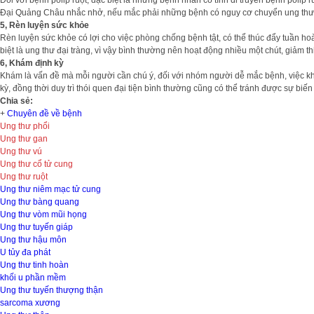
Đối với bệnh polip ruột, đặc biệt là những bệnh nhân có tính di truyền bệnh poli
Đại Quảng Châu nhắc nhở, nếu mắc phải những bệnh có nguy cơ chuyển ung thư cao 
5, Rèn luyện sức khỏe
Rèn luyện sức khỏe có lợi cho việc phòng chống bệnh tật, có thể thúc đẩy tuần 
biệt là ung thư đại tràng, vì vậy bình thường nên hoạt động nhiều một chút, giảm t
6, Khám định kỳ
Khám là vấn đề mà mỗi người cần chú ý, đối với nhóm người dễ mắc bệnh, việc khá
kỳ, đồng thời duy trì thói quen đại tiện bình thường cũng có thể tránh được sự bi
Chia sẻ:
+
Chuyên đề về bệnh
Ung thư phổi
Ung thư gan
Ung thư vú
Ung thư cổ tử cung
Ung thư ruột
Ung thư niêm mạc tử cung
Ung thư bàng quang
Ung thư vòm mũi họng
Ung thư tuyến giáp
Ung thư hậu môn
U tủy đa phát
Ung thư tinh hoàn
khối u phần mềm
Ung thư tuyến thượng thận
sarcoma xương