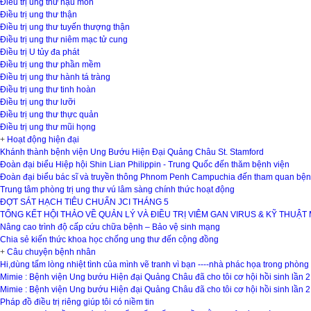
Điều trị ung thư hậu môn
Điều trị ung thư thận
Điều trị ung thư tuyến thượng thận
Điều trị ung thư niêm mạc tử cung
Điều trị U tủy đa phát
Điều trị ung thư phần mềm
Điều trị ung thư hành tá tràng
Điều trị ung thư tinh hoàn
Điều trị ung thư lưỡi
Điều trị ung thư thực quản
Điều trị ung thư mũi họng
+
Hoạt động hiện đại
Khánh thành bệnh viện Ung Bướu Hiện Đại Quảng Châu St. Stamford
Đoàn đại biểu Hiệp hội Shin Lian Philippin - Trung Quốc đến thăm bệnh viện
Đoàn đại biểu bác sĩ và truyền thông Phnom Penh Campuchia đến tham quan bện
Trung tâm phòng trị ung thư vú lâm sàng chính thức hoạt động
ĐỢT SÁT HẠCH TIÊU CHUẨN JCI THÁNG 5
TỔNG KẾT HỘI THẢO VỀ QUẢN LÝ VÀ ĐIỀU TRỊ VIÊM GAN VIRUS & KỸ THUẬT
Nâng cao trình độ cấp cứu chữa bệnh – Bảo vệ sinh mạng
Chia sẻ kiến thức khoa học chống ung thư đến cộng đồng
+
Câu chuyện bệnh nhân
Hi,dùng tấm lòng nhiệt tình của mình vẽ tranh vì bạn ----nhà phác họa trong phòn
Mimie : Bệnh viện Ung bướu Hiện đại Quảng Châu đã cho tôi cơ hội hồi sinh lần 2
Mimie : Bệnh viện Ung bướu Hiện đại Quảng Châu đã cho tôi cơ hội hồi sinh lần 2
Pháp đồ điều trị riêng giúp tôi có niềm tin