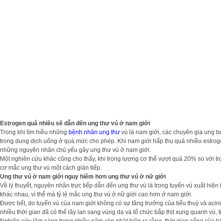
Estrogen quá nhiều sẽ dẫn đến ung thư vú ở nam giới
Trong khi tìm hiều những
bệnh nhân ung thư
vú là nam giới, các chuyên gia ung 
trong dung dịch uống ở quá mức cho phép. Khi nam giới hấp thụ quá nhiều estrogen,
những nguyên nhân chủ yếu gây ung thư vú ở nam giới.
Một nghiên cứu khác cũng cho thấy, khi trọng lượng cơ thể vượt quá 20% so với t
cơ mắc ung thư vú một cách gián tiếp.
Ung thư vú ở nam giới nguy hiêm hơn ung thư vú ở nữ giới
Về lý thuyết, nguyên nhân trực tiếp dẫn đến ung thư vú là trong tuyến vú xuất hiện
khác nhau, vì thế mà tỷ lệ mắc ung thư vú ở nữ giới cao hơn ở nam giới.
Được bết, do tuyến vú của nam giới không có sự tăng trưởng của tiểu thuỳ và acini
nhiều thời gian đã có thể lây lan sang vùng da và tổ chức bắp thịt xung quanh vú, 