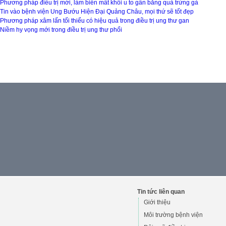
Phương pháp điều trị mới, làm biến mất khối u to gần bằng quả trứng gà
Tin vào bệnh viện Ung Bướu Hiện Đại Quảng Châu, mọi thứ sẽ tốt đẹp
Phương pháp xâm lấn tối thiểu có hiệu quả trong điều trị ung thư gan
Niềm hy vọng mới trong điều trị ung thư phổi
Tin tức liên quan
Giới thiệu
Môi trường bệnh viện