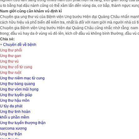
Nghiên cứu lâm sàng trong nhiều năm còn phát hiện ra rằng, thời gian sống của bệ
u to bằng hạt đậu nành cũng có thể xâm lấn đến vùng da, cơ bắp, thành ngực xung
Nam giới cùng cần khám vú định kì
Chuyên gia ung thư vú của Bệnh viện Ung bướu Hiện đại Quảng Châu nhấn mạnh rằ
cách hữu hiệu và phổ biến để kiểm tra, nhất là đối với nam giới mà người nhà có t
Chuyên gia Bệnh viện Ung bướu Hiện đại Quảng Châu cũng nhắc nhở rằng: nam giới 
trong; đầu vú hay da ở vùng vú đỏ lên, kích cỡ đầu vú không bình thường, đầu vú c
Chia sẻ:
+
Chuyên đề về bệnh
Ung thư phổi
Ung thư gan
Ung thư vú
Ung thư cổ tử cung
Ung thư ruột
Ung thư niêm mạc tử cung
Ung thư bàng quang
Ung thư vòm mũi họng
Ung thư tuyến giáp
Ung thư hậu môn
U tủy đa phát
Ung thư tinh hoàn
khối u phần mềm
Ung thư tuyến thượng thận
sarcoma xương
Ung thư thận