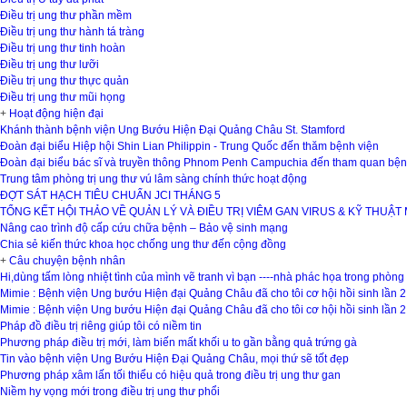
Điều trị ung thư phần mềm
Điều trị ung thư hành tá tràng
Điều trị ung thư tinh hoàn
Điều trị ung thư lưỡi
Điều trị ung thư thực quản
Điều trị ung thư mũi họng
+
Hoạt động hiện đại
Khánh thành bệnh viện Ung Bướu Hiện Đại Quảng Châu St. Stamford
Đoàn đại biểu Hiệp hội Shin Lian Philippin - Trung Quốc đến thăm bệnh viện
Đoàn đại biểu bác sĩ và truyền thông Phnom Penh Campuchia đến tham quan bện
Trung tâm phòng trị ung thư vú lâm sàng chính thức hoạt động
ĐỢT SÁT HẠCH TIÊU CHUẨN JCI THÁNG 5
TỔNG KẾT HỘI THẢO VỀ QUẢN LÝ VÀ ĐIỀU TRỊ VIÊM GAN VIRUS & KỸ THUẬT
Nâng cao trình độ cấp cứu chữa bệnh – Bảo vệ sinh mạng
Chia sẻ kiến thức khoa học chống ung thư đến cộng đồng
+
Câu chuyện bệnh nhân
Hi,dùng tấm lòng nhiệt tình của mình vẽ tranh vì bạn ----nhà phác họa trong phòn
Mimie : Bệnh viện Ung bướu Hiện đại Quảng Châu đã cho tôi cơ hội hồi sinh lần 2
Mimie : Bệnh viện Ung bướu Hiện đại Quảng Châu đã cho tôi cơ hội hồi sinh lần 2
Pháp đồ điều trị riêng giúp tôi có niềm tin
Phương pháp điều trị mới, làm biến mất khối u to gần bằng quả trứng gà
Tin vào bệnh viện Ung Bướu Hiện Đại Quảng Châu, mọi thứ sẽ tốt đẹp
Phương pháp xâm lấn tối thiểu có hiệu quả trong điều trị ung thư gan
Niềm hy vọng mới trong điều trị ung thư phổi