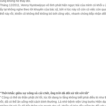
cũng không hề thay đổi.
Tháng 12/2011, Venny Nyotowijoyo vô tình phát hiện ngực trái của mình có khối u 2
ấy lại không nghe theo lời khuyên của bác sỹ, bởi vì lúc này cô còn có việc còn 
thế này rồi, khiến cô không thể không bỏ bớt công việc, nhanh chóng tiếp nhận điều
"Thời khắc giữa sự sống và cái chết, ông trời đã đối xử tốt với tôi"
" Cũng có thể do thần phật chỉ lối, lúc tôi đang lo lắng không biết phải điều trị như
rồi, đã có thể ăn uống một cách bình thường. Là nhờ bệnh viện Ung bướu Hiện đại 