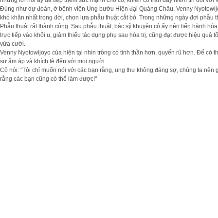
những lời nói ấy đã tiếp thêm sức mạnh cho cô, khiến cô tràn đầy niềm tin đối với
Đúng như dự đoán, ở bệnh viện Ung bướu Hiện đại Quảng Châu, Venny Nyotowijoyo c
khó khăn nhất trong đời, chọn lựa phẫu thuật cắt bỏ. Trong những ngày đợi phẫu th
Phẫu thuật rất thành công. Sau phẫu thuật, bác sỹ khuyên cô ấy nên tiến hành hóa li
trực tiếp vào khối u, giảm thiểu tác dụng phụ sau hóa trị, cũng đạt được hiệu quả 
vừa cười.
Venny Nyotowijoyo của hiện tại nhìn trông có tinh thần hơn, quyến rũ hơn. Để có
sự ấm áp và khích lệ đến với mọi người.
Cô nói: "Tôi chỉ muốn nói với các bạn rằng, ung thư không đáng sợ, chúng ta nên g
rằng các bạn cũng có thể làm được!"