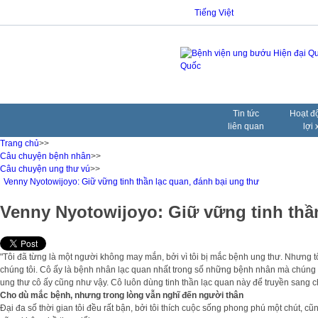
Tiếng Việt
Tin tức
Hoạt đ
liên quan
lợi 
Trang chủ
>>
Câu chuyện bệnh nhân
>>
Câu chuyện ung thư vú
>>
Venny Nyotowijoyo: Giữ vững tinh thần lạc quan, đánh bại ung thư
Venny Nyotowijoyo: Giữ vững tinh thầ
"Tôi đã từng là một người không may mắn, bởi vì tôi bị mắc bệnh ung thư. Nhưng t
chúng tôi. Cô ấy là bệnh nhân lạc quan nhất trong số những bệnh nhân mà chúng tô
ung thư cô ấy cũng như vậy. Cô luôn dùng tinh thần lạc quan này để truyền sang
Cho dù mắc bệnh, nhưng trong lòng vẫn nghĩ đến người thân
Đại đa số thời gian tôi đều rất bận, bởi tôi thích cuộc sống phong phú một chút,