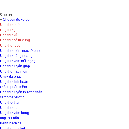
Chia sẻ:
+
Chuyên đề về bệnh
Ung thư phổi
Ung thư gan
Ung thư vú
Ung thư cổ tử cung
Ung thư ruột
Ung thư niêm mạc tử cung
Ung thư bàng quang
Ung thư vòm mũi họng
Ung thư tuyến giáp
Ung thư hậu môn
U tủy đa phát
Ung thư tinh hoàn
khối u phần mềm
Ung thư tuyến thượng thận
sarcoma xương
Ung thư thận
Ung thư da
Ung thư vòm họng
ung thư não
Bệnh bạch cầu
Ung thư ruột kết