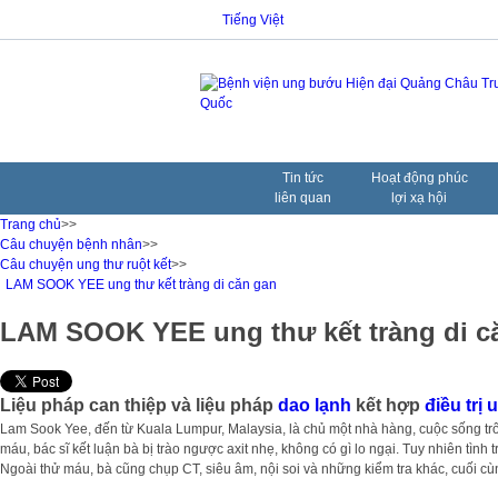
Tiếng Việt
Tin tức
Hoạt động phúc
liên quan
lợi xạ hội
Trang chủ
>>
Câu chuyện bệnh nhân
>>
Câu chuyện ung thư ruột kết
>>
LAM SOOK YEE ung thư kết tràng di căn gan
LAM SOOK YEE ung thư kết tràng di c
Liệu pháp can thiệp và liệu pháp
dao lạnh
kết hợp
điều trị 
Lam Sook Yee, đến từ Kuala Lumpur, Malaysia, là chủ một nhà hàng, cuộc sống trôi
máu, bác sĩ kết luận bà bị trào ngược axit nhẹ, không có gì lo ngại. Tuy nhiên tìn
Ngoài thử máu, bà cũng chụp CT, siêu âm, nội soi và những kiểm tra khác, cuối cùn