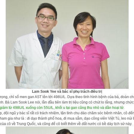
Lam Sook Yee và bác sĩ phụ trách điều trị
rọng, chỉ số men gan AST lên tới 498U/L. Dựa theo tình hình bệnh của bà, đoàn
ính. Bà Lam Sook Lee nói, lần đầu tiên làm trị liệu cũng có chút lo lắng, nhưng ch
 giảm từ 498U/L xuống còn 55U/L, khối u tại gan cũng thu nhỏ và dần hoại tử.
 ngũ y bác sĩ rất có trách nhiệm, tận tình chu đáo chăm sóc bệnh nhân, cô đến bệ
am gia như là : đi dạo thành phố hoa, đi mua sắm, dạo công viên Việt Tú, leo nú
 của cô về Trung Quốc, và cũng để cô biết thêm về đất nước có bề dày lịch sử này.