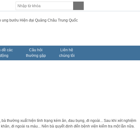
 đề các
Câu hỏi
Liên hệ
 động
thường gặp
chúng tôi
bà thường xuất hiện tình trạng kém ăn, đau bụng, đi ngoài... Sau khi xét nghiệm
ó khăn, đi ngoài ra máu... Nên bà quyết định đến bệnh viện kiểm tra một lần nữa.