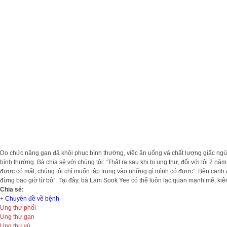
Do chức năng gan đã khôi phục bình thường, việc ăn uống và chất lượng giấc ngủ c
bình thường. Bà chia sẻ với chúng tôi: “Thật ra sau khi bị ung thư, đối với tôi 2
được có mất, chúng tôi chỉ muốn tập trung vào những gì mình có được”. Bên cạnh đ
đừng bao giờ từ bỏ”. Tại đây, bà Lam Sook Yee có thể luôn lạc quan mạnh mẽ, kiê
Chia sẻ:
+
Chuyên đề về bệnh
Ung thư phổi
Ung thư gan
Ung thư vú