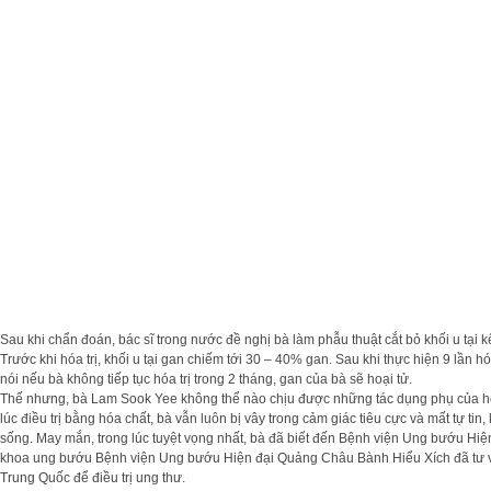
Sau khi chẩn đoán, bác sĩ trong nước đề nghị bà làm phẫu thuật cắt bỏ khối u tại kết
Trước khi hóa trị, khối u tại gan chiếm tới 30 – 40% gan. Sau khi thực hiện 9 lần 
nói nếu bà không tiếp tục hóa trị trong 2 tháng, gan của bà sẽ hoại tử.
Thế nhưng, bà Lam Sook Yee không thể nào chịu được những tác dụng phụ của hóa tr
lúc điều trị bằng hóa chất, bà vẫn luôn bị vây trong cảm giác tiêu cực và mất tự ti
sống. May mắn, trong lúc tuyệt vọng nhất, bà đã biết đến Bệnh viện Ung bướu Hiện
khoa ung bướu Bệnh viện Ung bướu Hiện đại Quảng Châu Bành Hiểu Xích đã tư vấn, 
Trung Quốc để điều trị ung thư.