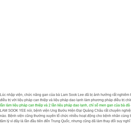
Lúc nhập viện, chức năng gan của bà Lam Sook Lee đã bị ảnh hưởng rất nghiêm t
điều trị với liệu pháp can thiệp và liệu pháp dao lạnh làm phương pháp điều trị ch
lần làm liệu pháp can thiệp và 2 lần liệu pháp dao lạnh, chỉ số men gan của bà đã
LAM SOOK YEE nói, bệnh viện Ung Bướu Hiện Đại Quảng Châu rất chuyên nghiệp, đội
nào. Bệnh viện cũng thường xuyên tổ chức nhiều hoạt động cho bệnh nhân cùng th
tâm lý vì đây là lần đầu tiên đến Trung Quốc, nhưng cũng đã làm thay đổi suy nghĩ