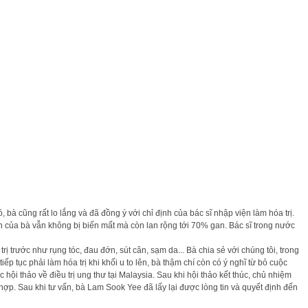
ó, bà cũng rất lo lắng và đã đồng ý với chỉ định của bác sĩ nhập viện làm hóa trị.
 gan của bà vẫn không bị biến mất mà còn lan rộng tới 70% gan. Bác sĩ trong nước
trước như rụng tóc, đau đớn, sút cân, sạm da... Bà chia sẻ với chúng tôi, trong
p tục phải làm hóa trị khi khối u to lên, bà thậm chí còn có ý nghĩ từ bỏ cuộc
 thảo về điều trị ung thư tại Malaysia. Sau khi hội thảo kết thúc, chủ nhiệm
p. Sau khi tư vấn, bà Lam Sook Yee đã lấy lại được lòng tin và quyết định đến