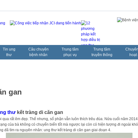
Tin ung
Câu chuyện
Trung tâm
Trung tâm
Chuyên
thư
bệnh nhân
phục vụ
truyền thông
hoạt
ăn gan
ung thư
kết tràng di căn gan
 qua rất êm đẹp. Thế nhưng, số phận vẫn luôn thích trêu đùa. Nửa cuối năm 2014, 
h trạng của bà không có chuyển biến tốt mà ngược lại còn có hiện tượng đi ngoài kh
g đã tìm ra nguyên nhân: ung thư kết tràng di căn gan giai đoạn 4.