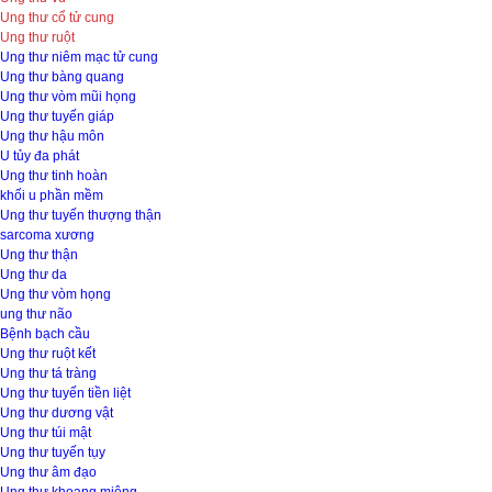
Ung thư cổ tử cung
Ung thư ruột
Ung thư niêm mạc tử cung
Ung thư bàng quang
Ung thư vòm mũi họng
Ung thư tuyến giáp
Ung thư hậu môn
U tủy đa phát
Ung thư tinh hoàn
khối u phần mềm
Ung thư tuyến thượng thận
sarcoma xương
Ung thư thận
Ung thư da
Ung thư vòm họng
ung thư não
Bệnh bạch cầu
Ung thư ruột kết
Ung thư tá tràng
Ung thư tuyến tiền liệt
Ung thư dương vật
Ung thư túi mật
Ung thư tuyến tụy
Ung thư âm đạo