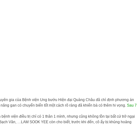
 chuyên gia của Bệnh viện Ung bướu Hiện đại Quảng Châu đã chỉ định phương án
ức năng gan có chuyển biến tốt một cách rõ ràng đã khiến bà có thêm hi vọng.
Sau 7
nh viện điều trị chỉ có 1 thân 1 mình, nhưng cũng không tồn tại bất cứ trở ngại
i Bạch Vân, …LAM SOOK YEE còn cho biết, trước khi đến, cô ấy bị khủng hoảng