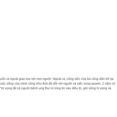
ốn ra ngoài giao lưu với mọi người. Ngoài ra, công việc của bà cũng dần trở lại
về cuộc sống của mình cũng như thái độ đối với người và việc xung quanh. 2 năm có
 vọng tất cả người bệnh ung thư có lòng tin vào điều trị, giữ vững hi vọng và