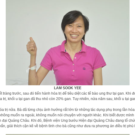
LAM SOOK YEE
 tràng trước, sau đó tiến hành hóa trị để tiêu diệt các tế bào ung thư tại gan. Khi đ
hóa trị, khối u tại gan đã thu nhỏ còn 20% gan. Tuy nhiên, nửa năm sau, khối u tại
ị nữa. Bà đã từng chịu ảnh hưởng rất lớn từ những tác dụng phụ trong lần hóa trị 
n, không muốn ra ngoài, không muốn nói chuyện với người khác. Khi biết được mình tiế
 đại Quảng Châu. Khi đó, Bệnh viện Ung bướu Hiện đại Quảng Châu đang tổ chức hội
giải thích cặn kẽ về bệnh tình cho bà cũng như đưa ra phương án điều trị phù hợ