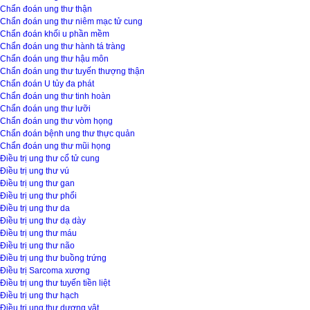
Chẩn đoán ung thư thận
Chẩn đoán ung thư niêm mạc tử cung
Chẩn đoán khối u phần mềm
Chẩn đoán ung thư hành tá tràng
Chẩn đoán ung thư hậu môn
Chẩn đoán ung thư tuyến thượng thận
Chẩn đoán U tủy đa phát
Chẩn đoán ung thư tinh hoàn
Chẩn đoán ung thư lưỡi
Chẩn đoán ung thư vòm họng
Chẩn đoán bệnh ung thư thực quản
Chẩn đoán ung thư mũi họng
Điều trị ung thư cổ tử cung
Điều trị ung thư vú
Điều trị ung thư gan
Điều trị ung thư phổi
Điều trị ung thư da
Điều trị ung thư dạ dày
Điều trị ung thư máu
Điều trị ung thư não
Điều trị ung thư buồng trứng
Điều trị Sarcoma xương
Điều trị ung thư tuyến tiền liệt
Điều trị ung thư hạch
Điều trị ung thư dương vật