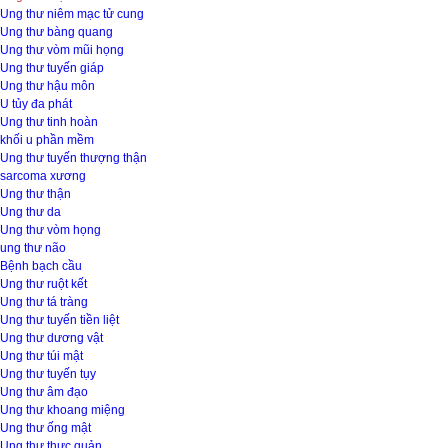
Ung thư niêm mạc tử cung
Ung thư bàng quang
Ung thư vòm mũi họng
Ung thư tuyến giáp
Ung thư hậu môn
U tủy đa phát
Ung thư tinh hoàn
khối u phần mềm
Ung thư tuyến thượng thận
sarcoma xương
Ung thư thận
Ung thư da
Ung thư vòm họng
ung thư não
Bệnh bạch cầu
Ung thư ruột kết
Ung thư tá tràng
Ung thư tuyến tiền liệt
Ung thư dương vật
Ung thư túi mật
Ung thư tuyến tụy
Ung thư âm đạo
Ung thư khoang miệng
Ung thư ống mật
Ung thư thực quản