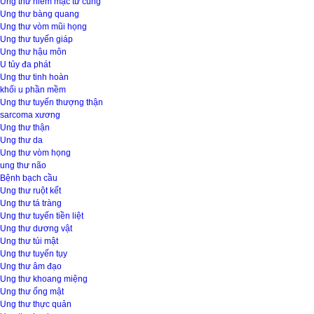
Ung thư niêm mạc tử cung
Ung thư bàng quang
Ung thư vòm mũi họng
Ung thư tuyến giáp
Ung thư hậu môn
U tủy đa phát
Ung thư tinh hoàn
khối u phần mềm
Ung thư tuyến thượng thận
sarcoma xương
Ung thư thận
Ung thư da
Ung thư vòm họng
ung thư não
Bệnh bạch cầu
Ung thư ruột kết
Ung thư tá tràng
Ung thư tuyến tiền liệt
Ung thư dương vật
Ung thư túi mật
Ung thư tuyến tụy
Ung thư âm đạo
Ung thư khoang miệng
Ung thư ống mật
Ung thư thực quản