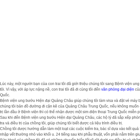
Lúc này, một người bạn của con trai tôi đã giới thiệu chúng tôi sang Bệnh viện un
tôi. Vì vậy, với áp lực nặng nề, con trai tôi đã đi cùng tôi đến
văn phòng đại diện
của
Quốc.
Bệnh viện ung bướu Hiện đại Quảng Châu giúp chúng tôi làm visa và đặt vé máy bay
chúng tôi bản đồ đường đi cặn kẽ của Quảng Châu Trung Quốc, nếu không muốn đi 
trị lần đầu ở Bệnh viện thì có thể nhận được một sim điện thoại Trung Quốc miễn phí
Sau khi đến Bệnh viện ung bướu Hiện đại Quảng Châu, các hộ lý đã sắp xếp phòng b
tra và điều trị của chồng tôi, giúp chúng tôi biết được cả liệu trình điều trị.
Chồng tôi được hướng dẫn làm một loạt các cuộc kiểm tra, bác sĩ dựa vào kết quả ki
nhập vết thường nhỏ vào khối u. 24 tiếng sau khi phẫu thuật, vốn phải nằm trên giư