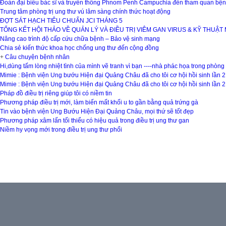
Đoàn đại biểu bác sĩ và truyền thông Phnom Penh Campuchia đến tham quan bện
Trung tâm phòng trị ung thư vú lâm sàng chính thức hoạt động
ĐỢT SÁT HẠCH TIÊU CHUẨN JCI THÁNG 5
TỔNG KẾT HỘI THẢO VỀ QUẢN LÝ VÀ ĐIỀU TRỊ VIÊM GAN VIRUS & KỸ THUẬT
Nâng cao trình độ cấp cứu chữa bệnh – Bảo vệ sinh mạng
Chia sẻ kiến thức khoa học chống ung thư đến cộng đồng
+
Câu chuyện bệnh nhân
Hi,dùng tấm lòng nhiệt tình của mình vẽ tranh vì bạn ----nhà phác họa trong phòn
Mimie : Bệnh viện Ung bướu Hiện đại Quảng Châu đã cho tôi cơ hội hồi sinh lần 2
Mimie : Bệnh viện Ung bướu Hiện đại Quảng Châu đã cho tôi cơ hội hồi sinh lần 2
Pháp đồ điều trị riêng giúp tôi có niềm tin
Phương pháp điều trị mới, làm biến mất khối u to gần bằng quả trứng gà
Tin vào bệnh viện Ung Bướu Hiện Đại Quảng Châu, mọi thứ sẽ tốt đẹp
Phương pháp xâm lấn tối thiểu có hiệu quả trong điều trị ung thư gan
Niềm hy vọng mới trong điều trị ung thư phổi