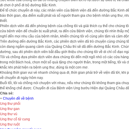
Sức khoẻ của chồng tôi đã có những chuyển biến tốt rõ rệt dưới sự điều trị và c
đi chơi ở phố đi bộ đường Bắc Kinh.
Để tổ chức chuyến đi này, các nhân viên của Bệnh viện đã đến đường Bắc Kinh để t
báo thời gian, địa điểm xuất phát và số người tham gia cho bệnh nhân ung thư, nh
thiết.
Phiên dịch viên đã đến phòng bệnh của chồng tôi và giải thích cụ thể cho chúng tôi đ
cửa bệnh viện để chuẩn bị xuất phát, ra đến cửa Bệnh viện, chúng tôi nhìn thấy mộ
nghĩ đến mọi nhu cầu của bệnh nhân, khiến chúng tôi vô cùng yên tâm và cảm động.
Trên đường đến đường Bắc Kinh, các phiên dịch viên đã trò chuyện cùng chúng tôi, 
còn đang ngắm quang cảnh của Quảng Châu thì sẽ đã đến đường Bắc Kinh. Chúng tôi
đường, sau đó phiên dịch viên bắt đầu giới thiệu cho chúng tôi về di chỉ cổ đ
Tôi và chồng đựa phiên dịch viên đưa chúng tôi đến một ngõ nhỏ có các cửa hàng,
trong một Bách hoá, chọn một số quà tặng cho người thân, trong một tiếng, tôi và ch
khắc khi phát hiện ra bệnh ung thư, đúng là một cơn mơ.
Khoảng thời gian vui vẻ nhanh chóng qua đi, thời gian phải trở về viện đã tới, khi
về chuyến đi ngày hôm nay.
Buổi tối, tôi và chồng nói chuyện với nhau, nếu như chúng tôi không tham gia ch
thể khống chế được. Chuyến đi của Bệnh viện Ung bướu Hiện đại Quảng Châu đã đem 
Chia sẻ:
+
Chuyên đề về bệnh
Ung thư phổi
Ung thư gan
Ung thư vú
Ung thư cổ tử cung
Ung thư ruột