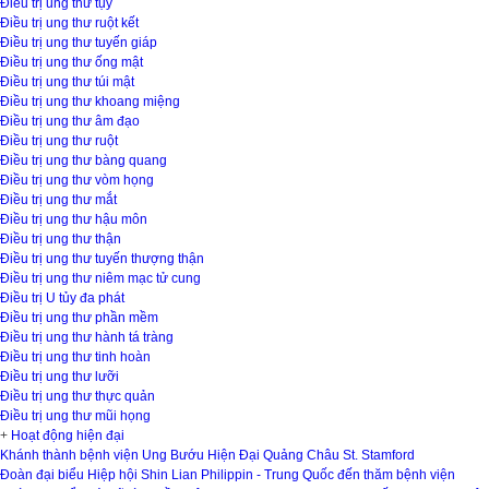
Điều trị ung thư tụy
Điều trị ung thư ruột kết
Điều trị ung thư tuyến giáp
Điều trị ung thư ống mật
Điều trị ung thư túi mật
Điều trị ung thư khoang miệng
Điều trị ung thư âm đạo
Điều trị ung thư ruột
Điều trị ung thư bàng quang
Điều trị ung thư vòm họng
Điều trị ung thư mắt
Điều trị ung thư hậu môn
Điều trị ung thư thận
Điều trị ung thư tuyến thượng thận
Điều trị ung thư niêm mạc tử cung
Điều trị U tủy đa phát
Điều trị ung thư phần mềm
Điều trị ung thư hành tá tràng
Điều trị ung thư tinh hoàn
Điều trị ung thư lưỡi
Điều trị ung thư thực quản
Điều trị ung thư mũi họng
+
Hoạt động hiện đại
Khánh thành bệnh viện Ung Bướu Hiện Đại Quảng Châu St. Stamford
Đoàn đại biểu Hiệp hội Shin Lian Philippin - Trung Quốc đến thăm bệnh viện