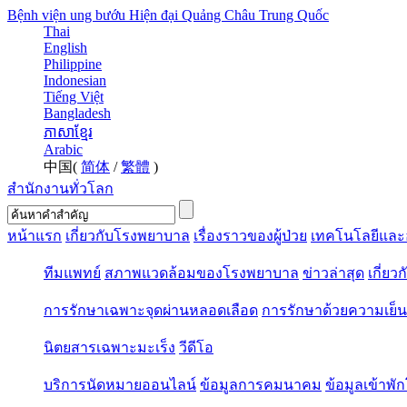
Bệnh viện ung bướu Hiện đại Quảng Châu Trung Quốc
Thai
English
Philippine
Indonesian
Tiếng Việt
Bangladesh
ភាសាខ្មែរ
Arabic
中国(
简体
/
繁體
)
สำนักงานทั่วโลก
หน้าแรก
เกี่ยวกับโรงพยาบาล
เรื่องราวของผู้ป่วย
เทคโนโลยีและ
ทีมแพทย์
สภาพแวดล้อมของโรงพยาบาล
ข่าวล่าสุด
เกี่ยว
การรักษาเฉพาะจุดผ่านหลอดเลือด
การรักษาด้วยความเย็น
นิตยสารเฉพาะมะเร็ง
วีดีโอ
บริการนัดหมายออนไลน์
ข้อมูลการคมนาคม
ข้อมูลเข้าพ