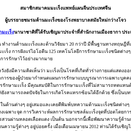
สมาชิกสมาคมมะเร็งแพทย์แผนจีนประเทศจีน
ผู้บรรยายชมรมต้านมะเร็งของโรงพยาบาลสมัยใหม่กว่างโจว
ามะเร็ง
นานาชาติที่ได้รับเชิญมาประจำที่สำนักงานเมืองธากา ป
ทำงานด้านมะเร็งและด้านวิจัยมา 20 กว่าปี มีพื้นฐานทางทฤษฎีท
เร็ง การฝังแร่ไอโอดีน 125 เทคโนโลยีการรักษามะเร็งชนิดต่างๆ
การรักษาไว้อย่างมากมาย
ังมีความคิดเห็นว่า มะเร็งเป็นโรคที่เกิดทั่วร่างกายแต่แสดงออก
ยึดตามอาการของผู้ป่วยมากำหนดแผนการรักษาแบบบูรณาการเฉพาะบุค
กษามะเร็ง มีคุณสมบัติในการรักษามะเร็งที่ไม่สามารถทดแทนด้วยว
แต่ยังสามารถลดปัจจัยในการเกิดโรคแทรกซ้อนได้อีกด้วย ซึ่งเป็น
จัยในด้านต่างๆ อยู่เสมอและเคยตีพิมพ์บทความด้านมะเร็งชนิดต่าง
ดแดงเฉพาะจุด การวิเคราะห์ผลการรักษาเซลล์มะเร็งจุดที่ปอดโดยการ
สวนผ่านหลอดเลือดแดง เป็นต้น นอกจากนี้เพื่อพัฒนาความรู้ด้า
ความรู้ต่างๆ อยู่บ่อยครั้ง เมื่อเดือนเมษายน 2012 ท่านได้รับเชิญ