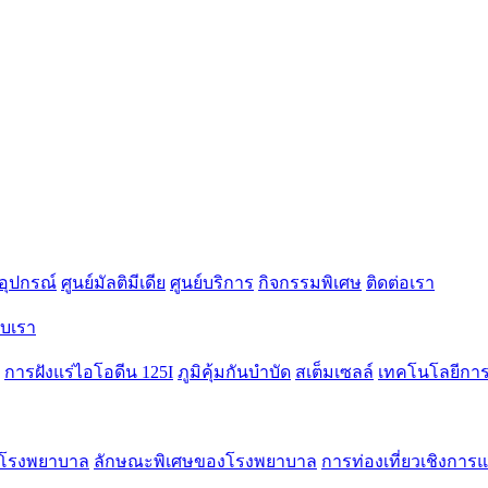
อุปกรณ์
ศูนย์มัลติมีเดีย
ศูนย์บริการ
กิจกรรมพิเศษ
ติดต่อเรา
กับเรา
การฝังแร่ไอโอดีน 125I
ภูมิคุ้มกันบำบัด
สเต็มเซลล์
เทคโนโลยีการร
ักโรงพยาบาล
ลักษณะพิเศษของโรงพยาบาล
การท่องเที่ยวเชิงการ