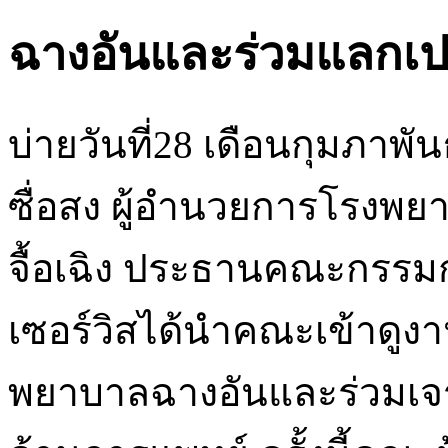
ฉางอันและร่วมแลกเป
บ่ายวันที่28 เดือนกุมภาพั
ซื่อสง ผู้อำนวยการโรงพ
จื้อเฉิง ประธานคณะกรรมก
เซอร์วิสได้นำคณะเข้าดู
พยาบาลฉางอันและร่วมเจร