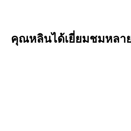
คุณหลินได้เยี่ยมชมห