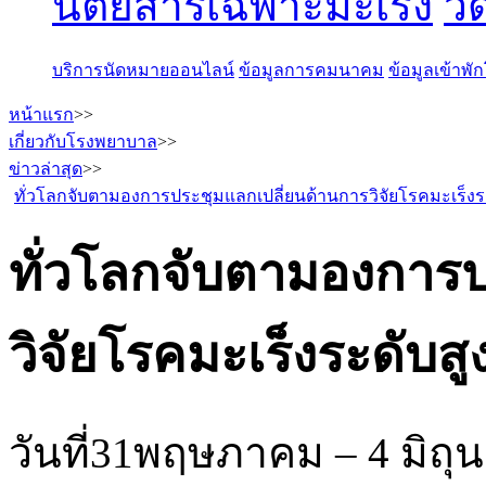
นิตยสารเฉพาะมะเร็ง
วี
บริการนัดหมายออนไลน์
ข้อมูลการคมนาคม
ข้อมูลเข้าพ
หน้าแรก
>>
เกี่ยวกับโรงพยาบาล
>>
ข่าวล่าสุด
>>
ทั่วโลกจับตามองการประชุมแลกเปลี่ยนด้านการวิจัยโรคมะเร็งร
ทั่วโลกจับตามองการ
วิจัยโรคมะเร็งระดับสู
วันที่31พฤษภาคม – 4 มิถุ