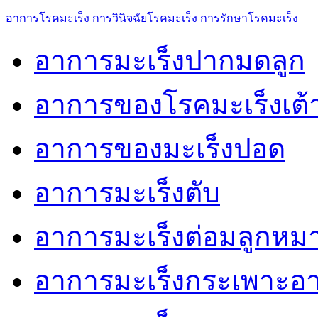
อาการโรคมะเร็ง
การวินิจฉัยโรคมะเร็ง
การรักษาโรคมะเร็ง
อาการมะเร็งปากมดลูก
อาการของโรคมะเร็งเต
อาการของมะเร็งปอด
อาการมะเร็งตับ
อาการมะเร็งต่อมลูกหม
อาการมะเร็งกระเพาะอ