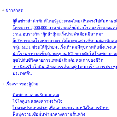
+
ข่าวล่าสุด
ผู้สื่อข่าวสำนักพิมพ์ไทยรัฐประเทศไทย เดินทางไปสัมภาษ
โครงการ 2,000,000 บาท ช่วยเหลือผู้ป่วยโรคมะเร็งของมูลน
งานมอบรางวัล “ผู้กล้าสู้มะเร็งประจำเดือนมีนาคม”
ผู้บริหารของโรงพยาบาลเราได้พบคุณห่าวซีซานสมาชิกสถ
กลุ่ม MDT ช่วยให้ผู้ป่วยมะเร็งเต้านมมีสุขภาพที่แข็งแรงแ
นำโรงพยาบาลเข้าสู่มาตรฐาน JCI ยกระดับให้โรงพยาบาลม
สุขไปกับชีวิตสายการแพทย์ เติมเต็มคุณค่าของชีวิต
การฝังแร่ไอโอดีน เสียงสวรรค์ของผู้ป่วยมะเร็ง --การประช
ประเทศจีน
+
เรื่องราวของผู้ป่วย
ทีมพยาบาล ผมรักพวกคุณ
ใช้ใจดูแล แสดงความจริงใจ
ไปตามประเทศต่างๆเพื่อเสาะหาความหวังในการรักษา
ฟื้นฟูความเชื่อมั่นท่ามกลางความสิ้นหวัง