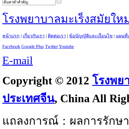
โรงพยาบาลมะเร็งสมัยใหม
หน้าแรก
|
เกี่ยวกับเรา
|
ติดต่อเรา
|
ข้อบัญญัติและเงื่อนไข
|
แผนที่
Facebook
Google Plus
Twitter
Youtube
E-mail
Copyright © 2012
โรงพยา
ประเทศจีน
, China All Rig
แถลงการณ์：ผลการรักษาอยู