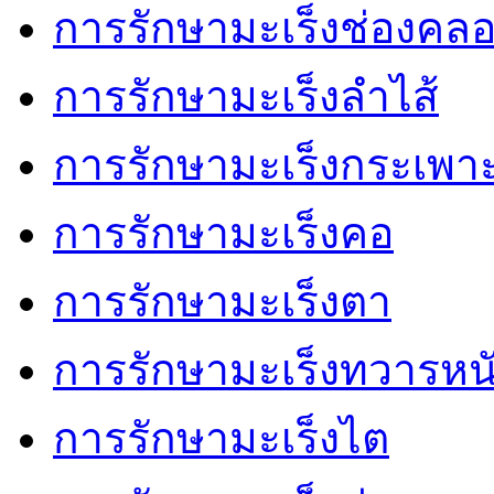
การรักษามะเร็งช่องคล
การรักษามะเร็งลำไส้
การรักษามะเร็งกระเพา
การรักษามะเร็งคอ
การรักษามะเร็งตา
การรักษามะเร็งทวารหน
การรักษามะเร็งไต