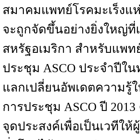
สมาคมแพทย์โรคมะเร็งแห่ง
จะถูกจัดขึ้นอย่างยิ่งใหญ่ท
สหรัฐอเมริกา สำหรับแพทย
ประชุม ASCO ประจำปีในทุกๆ 
แลกเปลี่ยนอัพเดตความรู้ใ
การประชุม ASCO ปี 2013 ค
จุดประสงค์เพื่อเป็นเวทีให้