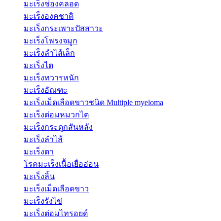
มะเร็งช่องคลอด
มะเร็งองคชาติ
มะเร็งกระเพาะปัสสาวะ
มะเร็งโพรงจมูก
มะเร็งลำไส้เล็ก
มะเร็งไต
มะเร็งทวารหนัก
มะเร็งอัณฑะ
มะเร็งเม็ดเลือดขาวชนิด Multiple myeloma
มะเร็งต่อมหมวกไต
มะเร็งกระดูกสันหลัง
มะเร็งลำไส้
มะเร็งตา
โรคมะเร็งเนื้อเยื่ออ่อน
มะเร็งลิ้น
มะเร็งเม็ดเลือดขาว
มะเร็งรังไข่
มะเร็งต่อมไทรอยด์